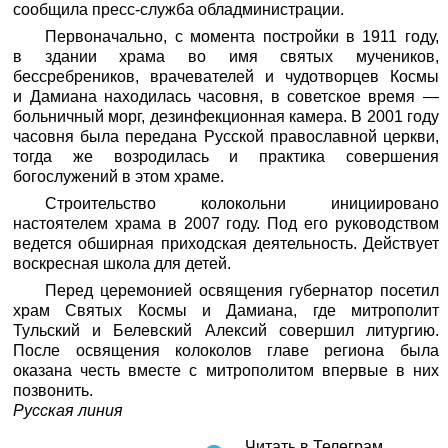
сообщила пресс-служба обладминистрации.
Первоначально, с момента постройки в 1911 году,
в здании храма во имя святых мучеников,
бессребреников, врачевателей и чудотворцев Космы
и Дамиана находилась часовня, в советское время —
больничный морг, дезинфекционная камера. В 2001 году
часовня была передана Русской православной церкви,
тогда же возродилась и практика совершения
богослужений в этом храме.
Строительство колокольни инициировано
настоятелем храма в 2007 году. Под его руководством
ведется обширная приходская деятельность. Действует
воскресная школа для детей.
Перед церемонией освящения губернатор посетил
храм Святых Космы и Дамиана, где митрополит
Тульский и Белевский Алексий совершил литургию.
После освящения колоколов главе региона была
оказана честь вместе с митрополитом впервые в них
позвонить.
Русская линия
Читать в Телеграм