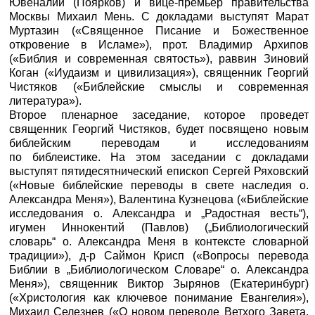
Ювеналий (Поярков) и вице-премьер правительства
Москвы Михаил Мень. С докладами выступят Марат
Муртазин («Священное Писание и Божественное
откровение в Исламе»), прот. Владимир Архипов
(«Библия и современная святость»), раввин Зиновий
Коган («Иудаизм и цивилизация»), священник Георгий
Чистяков («Библейские смыслы и современная
литература»).
Второе пленарное заседание, которое проведет
священник Георгий Чистяков, будет посвящено новым
библейским переводам и исследованиям
по библеистике. На этом заседании с докладами
выступят пятидесятнический епископ Сергей Ряховский
(«Новые библейские переводы в свете наследия о.
Александра Меня»), Валентина Кузнецова («Библейские
исследования о. Александра и „Радостная весть“),
игумен Иннокентий (Павлов) („Библиологический
словарь“ о. Александра Меня в контексте словарной
традиции»), д-р Саймон Крисп («Вопросы перевода
Библии в „Библиологическом Словаре“ о. Александра
Меня»), священник Виктор Зырянов (Екатеринбург)
(«Христология как ключевое понимание Евангелия»),
Михаил Селезнев («О новом переводе Ветхого Завета,