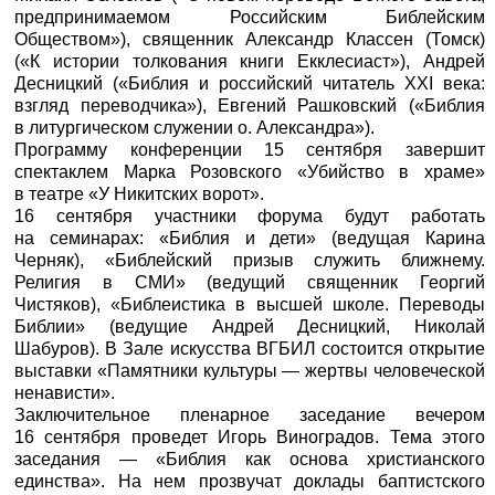
предпринимаемом Российским Библейским
Обществом»), священник Александр Классен (Томск)
(«К истории толкования книги Екклесиаст»), Андрей
Десницкий («Библия и российский читатель ХХI века:
взгляд переводчика»), Евгений Рашковский («Библия
в литургическом служении о. Александра»).
Программу конференции 15 сентября завершит
спектаклем Марка Розовского «Убийство в храме»
в театре «У Никитских ворот».
16 сентября участники форума будут работать
на семинарах: «Библия и дети» (ведущая Карина
Черняк), «Библейский призыв служить ближнему.
Религия в СМИ» (ведущий священник Георгий
Чистяков), «Библеистика в высшей школе. Переводы
Библии» (ведущие Андрей Десницкий, Николай
Шабуров). В Зале искусства ВГБИЛ состоится открытие
выставки «Памятники культуры — жертвы человеческой
ненависти».
Заключительное пленарное заседание вечером
16 сентября проведет Игорь Виноградов. Тема этого
заседания — «Библия как основа христианского
единства». На нем прозвучат доклады баптистского