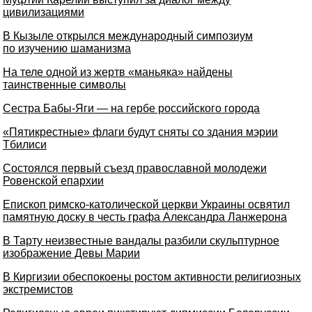
цивилизациями
В Кызыле открылся международный симпозиум
по изучению шаманизма
На теле одной из жертв «маньяка» найдены
таинственные символы
Сестра Бабы-Яги — на гербе российского города
«Пятикрестные» флаги будут сняты со здания мэрии
Тбилиси
Состоялся первый съезд православной молодежи
Ровенской епархии
Епископ римско-католической церкви Украины освятил
памятную доску в честь графа Александра Ланжерона
В Тарту неизвестные вандалы разбили скульптурное
изображение Девы Марии
В Киргизии обеспокоены ростом активности религиозных
экстремистов