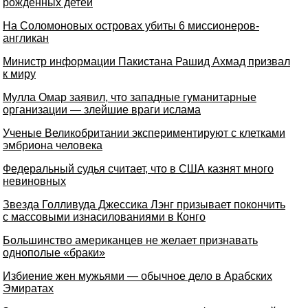
рожденных детей
На Соломоновых островах убиты 6 миссионеров-
англикан
Министр информации Пакистана Рашид Ахмад призвал
к миру
Мулла Омар заявил, что западные гуманитарные
организации — злейшие враги ислама
Ученые Великобритании экспериментируют с клетками
эмбриона человека
Федеральный судья считает, что в США казнят много
невиновных
Звезда Голливуда Джессика Лэнг призывает покончить
с массовыми изнасилованиями в Конго
Большинство американцев не желает признавать
однополые «браки»
Избиение жен мужьями — обычное дело в Арабских
Эмиратах