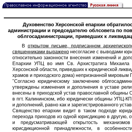
Духовенство Херсонской епархии обратило
администрации и председателю облсовета по по
облгосадминистрации, приведших к ликвидаци
В
открытом письме, подписанном архиеписко
священниками выражено
несогласие с выводами юри
относительно законности внесения изменений и до
Епархии УПЦ во имя Св. Архистратига Михаила п
Херсонской области, приведших к юридической ликви
храмов и приходского дома) непризнанной мировым
"Согласно юридическому заключению облгосадмин
утверждены изменения и дополнения в уставе рел
внесены в приходской устав православной общины 
в пгт. Калининском, ибо юридически общины УПЦ-КП
и дополнений, равно как и зарегистрированного уста
Священство епархии видит в таком подходе юриди
перехода приходов из одной юрисдикцию в другую,
и предусматривающей открытость механизмов
юрисдикционной принадлежности, в особенност