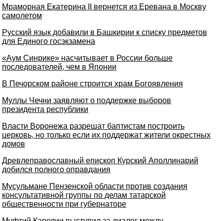
Мраморная Екатерина II вернется из Еревана в Москву
самолетом
Русский язык добавили в Башкирии к списку предметов
для Единого госэкзамена
«Аум Синрике» насчитывает в России больше
последователей, чем в Японии
В Печорском районе строится храм Богоявления
Муллы Чечни заявляют о поддержке выборов
президента республики
Власти Воронежа разрешат баптистам построить
церковь, но только если их поддержат жители окрестных
домов
Древлеправославный епископ Курский Аполлинарий
добился полного оправдания
Мусульмане Пензенской области против создания
консультативной группы по делам татарской
общественности при губернаторе
Муфтий Карелии выступил за диалог между