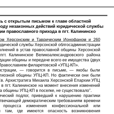
сь с открытым письмом к главе областной
воду незаконных действий юридической службы
и православного прихода в пгт. Калининско
пом Херсонским и Таврическим Ионофаном и 260
дической службы Херсонской облгосадминистрации
полнений в устав православной общины Херсонской
гт. Калининское Великоалександровского района
дации общины и передаче всего ее имущества (двух
 Православием филаретовской «УПЦ-КП».
истрации, — говорится в письме, — якобы были
игиозной общины УПЦ-КП. Но фактически они были
Св. Архистратига Михаила Херсонской Епархии УПЦ
 в пгт. Калининское на момент внесения изменений
ва общины УПЦ-КП в поселке, не существовало".
ческий подлог, приведший к нарушению практики
 отвечающей демократическим требованиям времени
 процесса изменения конфессиональной или
и там, где имеются опасность возникновения