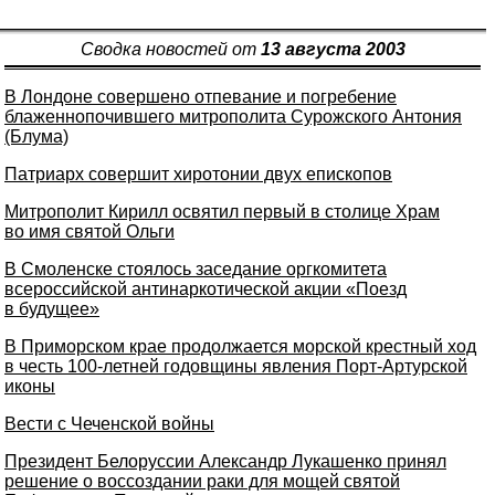
Сводка новостей от
13 августа 2003
В Лондоне совершено отпевание и погребение
блаженнопочившего митрополита Сурожского Антония
(Блума)
Патриарх совершит хиротонии двух епископов
Митрополит Кирилл освятил первый в столице Храм
во имя святой Ольги
В Смоленске стоялось заседание оргкомитета
всероссийской антинаркотической акции «Поезд
в будущее»
В Приморском крае продолжается морской крестный ход
в честь 100-летней годовщины явления Порт-Артурской
иконы
Вести с Чеченской войны
Президент Белоруссии Александр Лукашенко принял
решение о воссоздании раки для мощей святой