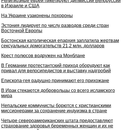
Религиозные евреи пикетируют дипмиссии Белоруссии
в Израиле и США
На Украине узаконены похороны
Эстония лидирует по числу разводов среди стран
Восточной Европы
Бостонская католическая епархия заплатила жертвам
сексуальных домогательств 21,2 млн. долларов
Крест полюсов водружен на Монблане
В Германии протестантский приход оборудуют как
привал для велосипедистов и выставку надгробий
Епископа-гея радушно принимают его прихожане
В Ирак стекаются добровольцы со всего исламского
мира
Непальские коммунисты борются с христианскими
миссионерами за сохранение индуизма в стране
Четыре североамериканских штата предоставляют
страхование здоровья беременных женщин и их не