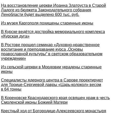
На восстановление церкви Иоанна Златоуста в Старой
Ладоге из бюджета Законодательного собрания
Ленобласти будет выделено 600 тыс. руб.
Из музея Каргополя похищены старинные иконы
В Курске ведётся достройка мемориального комплекса
«Курская дуга»
В Ростове прошел семинар «Духовно-нравственное
воспитание и преподавание курса „Основы
православной культуры“ в светском образовательном
учреждении»
Из сельской церкви в Мордовии украдены старинные
иконы
Специалисты ядерного центра в Сарове проектируют
для Троице-Сергиевой лавры «Царь-колокол» весом
в 64 тонны
В Кореновске Краснодарского края освящен храм в честь
Смоленской иконы Божией Матери
Крестный ход от Богородице-Алексеевского монастыря