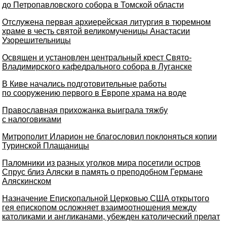
до Петропавловского собора в Томской области
Отслужена первая архиерейская литургия в тюремном
храме в честь святой великомученицы Анастасии
Узорешительницы
Освящен и установлен центральный крест Свято-
Владимирского кафедрального собора в Луганске
В Киве начались подготовительные работы
по сооружению первого в Европе храма на воде
Православная прихожанка выиграла тяжбу
с налоговиками
Митрополит Иларион не благословил поклоняться копии
Туринской Плащаницы
Паломники из разных уголков мира посетили остров
Спрус близ Аляски в память о преподобном Германе
Аляскинском
Назначение Епископальной Церковью США открытого
гея епископом осложняет взаимоотношения между
католиками и англиканами, убежден католический прелат