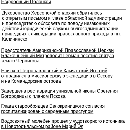
Евфросинии Полоцкой
Духовенство Херсонской епархии обратилось
с открытым письмом к главе областной администрации
и председателю облсовета по поводу незаконных
действий юридической службы облгосадминистрации,
приведших к ликвидации православного прихода в пгт.
Калининско
Предстоятель Американской Православной Церкви
Блаженнейший Митрополит Герман посетил святую
землю Чернигова
Епископ Петропавловский и Камчатский Игнатий
отправился в миссионерскую экспедицию в Оссору
и на Командорские острова
Завершена реставрация уникальной иконы Сретения
Богородицы с планом Пскова
Глава старообрядцев Белокриницкого согласия
госпитализирован с сердечным приступом
Водосвятный молебен прошел у чудотворного источника
в Новоторъяльском районе Марий Эл