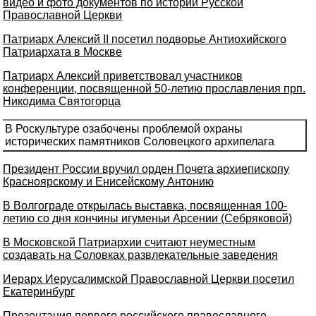
видео и фото документов по истории Русской
Православной Церкви
Патриарх Алексий II посетил подворье Антиохийского
Патриархата в Москве
Патриарх Алексий приветствовал участников
конференции, посвященной 50-летию прославления прп.
Никодима Святогорца
В Роскультуре озабочены проблемой охраны
исторических памятников Соловецкого архипелага
Президент России вручил орден Почета архиепископу
Красноярскому и Енисейскому Антонию
В Волгограде открылась выставка, посвященная 100-
летию со дня кончины игуменьи Арсении (Себряковой)
В Московской Патриархии считают неуместным
создавать на Соловках развлекательные заведения
Иерарх Иерусалимской Православной Церкви посетил
Екатеринбург
Презентация первого российского православного