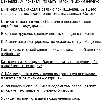
Бенедикт XVI признал, что быть Папой Римским нелегко
В Никарагуа скандал в связи с причащением бывшего
главы сандинистского правительства Даниэля Ортеги
Ватикан отвергает упрек Израиля в дискриминации
еврейского государства
В Канаде «рукоположены» девять женщин-католичек
В Италии закрыли церковь, где «ожила» статуя Мадонны
Гаити: католический священник арестован по обвинению
в убийстве
Католичка из Канады собирается стать «священницей»
в «нейтральных водах»
США: поступать в семинарию американцев призывает
плакат в стиле фильма «Матрица»
Англиканским священникам-содомитам разрешат жить
в «браке», но запретят половую близость
Убийце Тео ван Гога дали пожизненный срок