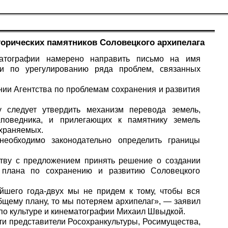
орических памятников Соловецкого архипелага
матографии намерено направить письмо на имя
и по урегулированию ряда проблем, связанных
ии Агентства по проблемам сохранения и развития
у следует утвердить механизм перевода земель,
аповедника, и прилегающих к памятнику земель
охраняемых.
необходимо законодательно определить границы
ству с предложением принять решение о создании
 плана по сохранению и развитию Соловецкого
айшего года-двух мы не придем к тому, чтобы вся
бщему плану, то мы потеряем архипелаг», — заявил
по культуре и кинематографии Михаил Швыдкой.
ти представители Росохранкультуры, Росимущества,