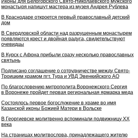
Иконы для Белогорского Свято-Николаевского мужского
монастыря напишут мастера из музея Андрея Рублева
В Краснодаре откроется первый православный детский
дом
В Свердловской области над разрушенным монастырем
появляются крест и двойная радуга, свидетельствуют
очевидцы
В Курск с Афона прибыли сразу несколько православных
святынь
Подписано соглашение о сотрудничестве между Свято-
Троицким храмом пгт. Тура и УВД Эвенкийского АО
По благословению митрополита Воронежского Сергия
в Воронеже пройдет первая региональная ярмарка меда
Состоялось первое богослужение в храме во имя
Казанской иконы Божией Матери в Вольске
В Георгиевске молитвенно вспоминали подвижницу XX
века
На страницах молитвослова, принадлежащего жителю