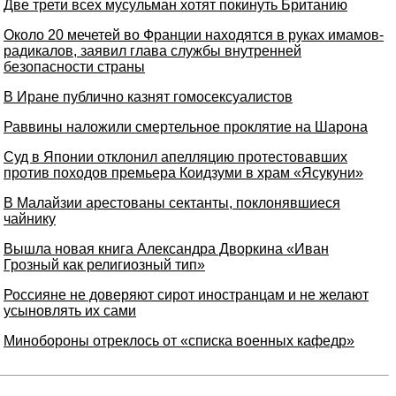
Две трети всех мусульман хотят покинуть Британию
Около 20 мечетей во Франции находятся в руках имамов-
радикалов, заявил глава службы внутренней
безопасности страны
В Иране публично казнят гомосексуалистов
Раввины наложили смертельное проклятие на Шарона
Суд в Японии отклонил апелляцию протестовавших
против походов премьера Коидзуми в храм «Ясукуни»
В Малайзии арестованы сектанты, поклонявшиеся
чайнику
Вышла новая книга Александра Дворкина «Иван
Грозный как религиозный тип»
Россияне не доверяют сирот иностранцам и не желают
усыновлять их сами
Минобороны отреклось от «списка военных кафедр»