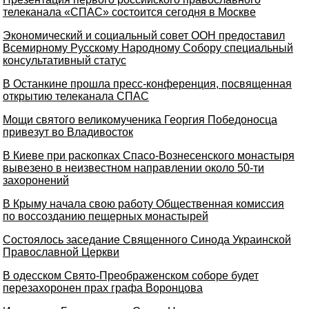
телеканала «СПАС» состоится сегодня в Москве
Экономический и социальный совет ООН предоставил
Всемирному Русскому Народному Собору специальный
консультативный статус
В Останкине прошла пресс-конференция, посвященная
открытию телеканала СПАС
Мощи святого великомученика Георгия Победоносца
привезут во Владивосток
В Киеве при раскопках Спасо-Вознесенского монастыря
вывезено в неизвестном направлении около 50-ти
захоронений
В Крыму начала свою работу Общественная комиссия
по воссозданию пещерных монастырей
Состоялось заседание Священного Синода Украинской
Православной Церкви
В одесском Свято-Преображенском соборе будет
перезахоронен прах графа Воронцова