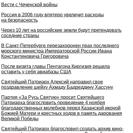
Вести с Чеченской войны
Россия в 2006 году впятеро увеличит расходы
на безопасность
Через 10 лет на российские земли будут претендовать
соседние страны
В Санкт-Петербурге перезахоронен прах последнего
морского министра Императорской России Ивана
Константиновича Григоровича
После визита главы Пентагона Киргизия решила
оставить у себя авиабазы США
Святейший Патриарх Алексий направил свое
поздравление шейху Ахмаду Бадреддину Хассуну
Партия «За Русь Святую» просит Святейшего
Патриарха благословить проведение 4 ноября
благодарственных молебнов перед Казанской иконой
Божией Матери и крестных ходов в память дарования
Великой Победы
Святейший Патриарх благословил создать архив кино-