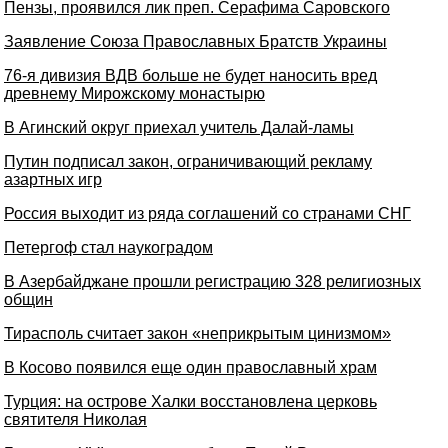
Пензы, проявился лик преп. Серафима Саровского
Заявление Союза Православных Братств Украины
76-я дивизия ВДВ больше не будет наносить вред
древнему Мирожскому монастырю
В Агинский округ приехал учитель Далай-ламы
Путин подписал закон, ограничивающий рекламу
азартных игр
Россия выходит из ряда соглашений со странами СНГ
Петергоф стал наукоградом
В Азербайджане прошли регистрацию 328 религиозных
общин
Тирасполь считает закон «неприкрытым цинизмом»
В Косово появился еще один православный храм
Турция: на острове Халки восстановлена церковь
святителя Николая