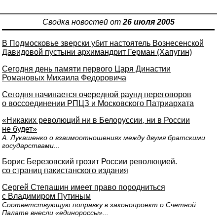
Сводка новостей от
26 июля 2005
В Подмосковье зверски убит настоятель Вознесенской
Давидовой пустыни архимандрит Герман (Хапугин)
Сегодня день памяти первого Царя Династии
Романовых Михаила Федоровича
Сегодня начинается очередной раунд переговоров
о воссоединении РПЦЗ и Московского Патриархата
«Никаких революций ни в Белоруссии, ни в России
не будет»
А. Лукашенко о взаимоотношениях между двумя братскими
государствами...
Борис Березовский грозит России революцией.
со страниц пакистанского издания
Сергей Степашин имеет право породниться
с Владимиром Путиным
Соответствующую поправку в законопроект о Счетной
Палате внесли «единороссы»...