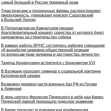
самый большой в России тюремный храм
Туристические и похоронные фирмы распространяют
лжедуховность, утверждает епископ Саратовский
и Вольский Лонгин
В Петропавловске-Камчатском прошел
благотворительный концерт, средства от которого будут
направлены на строительство собора
В рамках работы ВРНС состоялось рабочее совещание
«К выработке церковно-общественной позиции
по вопросам прав человека и достоинства личности»
Тадеуш Кондрусевич встретился с Бенедиктом XVI
В Ватикане проходит семинар о социальной доктрине
Католической церкви
Возможен перевод части военных баз РФ из Грузии
в Армению
В день святого Феодосия Печерского в небе над Киево-
Печерской лаврой произошло чудесное знамение
В Киеве проходит всеукраинская конференция