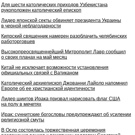
Для шести католических приходов Узбекистана
рукоположен католический епископ
Лидер японской секты обвиняет президента Украины
в черной неблагодарности
Кипрский священник намерен разоблачить челябинских
работорговцев
Высокопреосвященнейший Митрополит Лавр сообщил
о своих планах на май месяц
Китай не исключает возможности установления
официальных связей с Ватиканом
Католический архиепископ Джованни Лайоло напомнил
Европе об ее христианской идентичности
Лидер шиитов Ирака призвал нарисовать флаг США
на полу в мечетях
Ирак: суннитские богословы предупреждают об усилении
религиозной смуты
В Осло состоялась торжественная церемония