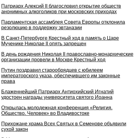
Патриарх Алексий II благословил открытие обществ
анонимных алкоголиков при московских приходах
Парламентская ассамблея Совета Европы отклонила
резолюцию в поддержку эвтаназии
В Санкт-Петербурге Крестный ход в память о Царе
Мученике Николае II опять запрещен
В день рождения Николая II православно-монархические
организации провели в Москве Крестный ход
Путин поздравил старообрядцев с юбилеем
императорского указа, обеспечившего им законные
права
Блаженнейший Патриарх Антиохийский Игнатий
удостоен награды университета святого Иоанна
Открылась молодежная конференция «Религия.
Общество. Человек» во Владивостоке
Прихожане храма Всех Святых в Семенове объявили
сухой закон