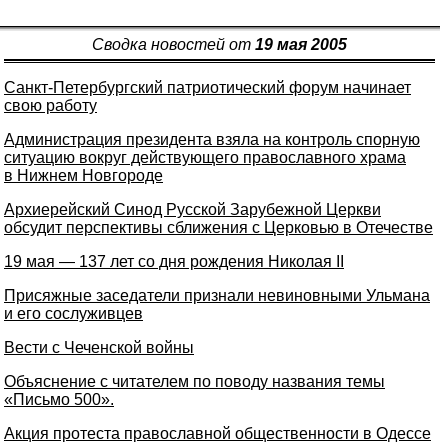
Сводка новостей от
19 мая 2005
Санкт-Петербургский патриотический форум начинает
свою работу
Администрация президента взяла на контроль спорную
ситуацию вокруг действующего православного храма
в Нижнем Новгороде
Архиерейский Синод Русской Зарубежной Церкви
обсудит перспективы сближения с Церковью в Отечестве
19 мая — 137 лет со дня рождения Николая II
Присяжные заседатели признали невиновными Ульмана
и его сослуживцев
Вести с Чеченской войны
Объяснение с читателем по поводу названия темы
«Письмо 500».
Акция протеста православной общественности в Одессе