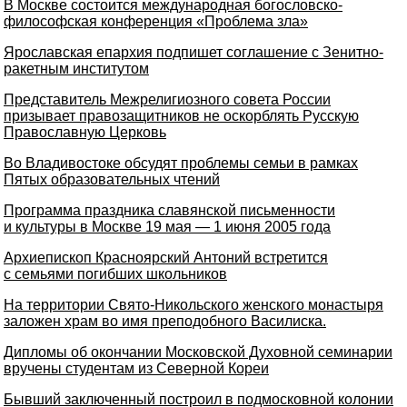
В Москве состоится международная богословско-
философская конференция «Проблема зла»
Ярославская епархия подпишет соглашение с Зенитно-
ракетным институтом
Представитель Межрелигиозного совета России
призывает правозащитников не оскорблять Русскую
Православную Церковь
Во Владивостоке обсудят проблемы семьи в рамках
Пятых образовательных чтений
Программа праздника славянской письменности
и культуры в Москве 19 мая — 1 июня 2005 года
Архиепископ Красноярский Антоний встретится
с семьями погибших школьников
На территории Свято-Никольского женского монастыря
заложен храм во имя преподобного Василиска.
Дипломы об окончании Московской Духовной семинарии
вручены студентам из Северной Кореи
Бывший заключенный построил в подмосковной колонии