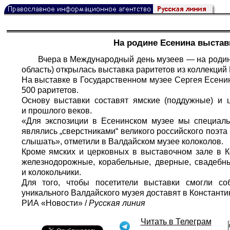
На родине Есенина выстав
Вчера в Международный день музеев — на родин
область) открылась выставка раритетов из коллекций
На выставке в Государственном музее Сергея Есен
500 раритетов.
Основу выставки составят ямские (поддужные) и 
и прошлого веков.
«Для экспозиции в Есенинском музее мы специальн
являлись „сверстниками“ великого российского поэта 
слышать», отметили в Валдайском музее колоколов.
Кроме ямских и церковных в выставочном зале в 
железнодорожные, корабельные, дверные, свадебн
и колокольчики.
Для того, чтобы посетители выставки смогли соб
уникального Валдайского музея доставят в Констант
РИА «Новости»
/
Русская линия
Читать в Телеграм