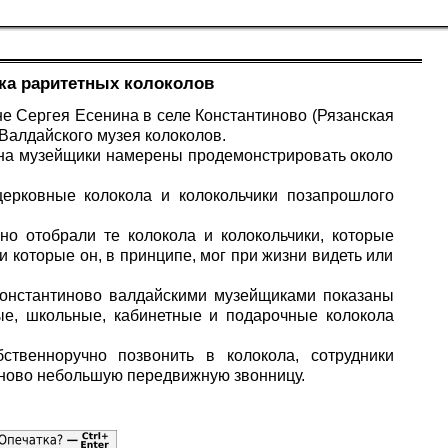
ка раритетных колоколов
е Сергея Есенина в селе Константиново (Рязанская
 Валдайского музея колоколов.
ина музейщики намерены продемонстрировать около
церковные колокола и колокольчики позапрошлого
о отобрали те колокола и колокольчики, которые
и которые он, в принципе, мог при жизни видеть или
Константиново валдайскими музейщиками показаны
ые, школьные, кабинетные и подарочные колокола
ственноручно позвонить в колокола, сотрудники
иново небольшую передвижную звонницу.