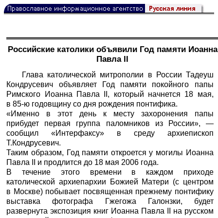
Российские католики объявили Год памяти Иоанна
Павла II
Глава католической митрополии в России Тадеуш
Кондрусевич объявляет Год памяти покойного папы
Римского Иоанна Павла II, который начнется 18 мая,
в 85-ю годовщину со дня рождения понтифика.
«Именно в этот день к месту захоронения папы
прибудет первая группа паломников из России», —
сообщил «
Интерфаксу
» в среду архиепископ
Т.Кондрусевич.
Таким образом, Год памяти откроется у могилы Иоанна
Павла II и продлится до 18 мая 2006 года.
В течение этого времени в каждом приходе
католической архиепархии Божией Матери (с центром
в Москве) побывает посвященная прежнему понтифику
выставка фотографа Гжегожа Галонзки, будет
развернута экспозиция книг Иоанна Павла II на русском