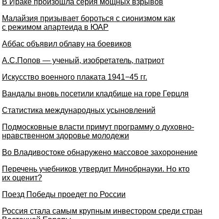
В Ираке произошла серия мощных взрывов
Малайзия призывает бороться с сионизмом как
с режимом апартеида в ЮАР
Аббас объявил облаву на боевиков
А.С.Попов — ученый, изобретатель, патриот
Искусство военного плаката 1941−45 гг.
Вандалы вновь посетили кладбище на горе Герцля
Статистика международных усыновлений
Подмосковные власти примут программу о духовно-
нравственном здоровье молодежи
Во Владивостоке обнаружено массовое захоронение
Перечень учебников утвердит Минобрнауки. Но кто
их оценит?
Поезд Победы проедет по России
Россия стала самым крупным инвестором среди стран