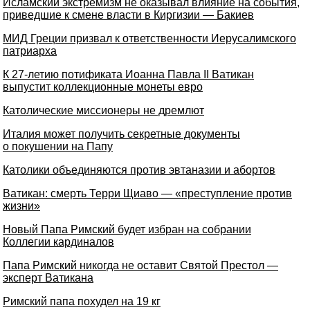
Исламский экстремизм не оказывал влияние на события,
приведшие к смене власти в Киргизии — Бакиев
МИД Греции призвал к ответственности Иерусалимского
патриарха
К 27-летию потификата Иоанна Павла II Ватикан
выпустит коллекционные монеты евро
Католические миссионеры не дремлют
Италия может получить секретные документы
о покушении на Папу
Католики объединяются против эвтаназии и абортов
Ватикан: смерть Терри Щиаво — «преступление против
жизни»
Новый Папа Римский будет избран на собрании
Коллегии кардиналов
Папа Римский никогда не оставит Святой Престол —
эксперт Ватикана
Римский папа похудел на 19 кг