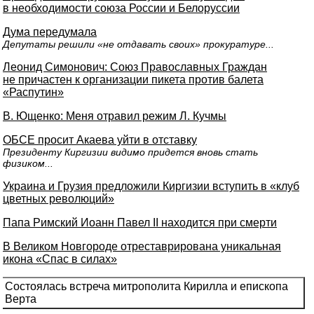
в необходимости союза России и Белоруссии
Дума передумала
Депутаты решили «не отдавать своих» прокуратуре...
Леонид Симонович: Союз Православных Граждан
не причастен к организации пикета против балета
«Распутин»
В. Ющенко: Меня отравил режим Л. Кучмы
ОБСЕ просит Акаева уйти в отставку
Президенту Киргизии видимо придется вновь стать
физиком...
Украина и Грузия предложили Киргизии вступить в «клуб
цветных революций»
Папа Римский Иоанн Павел II находится при смерти
В Великом Новгороде отреставрирована уникальная
икона «Спас в силах»
Состоялась встреча митрополита Кирилла и епископа
Верта