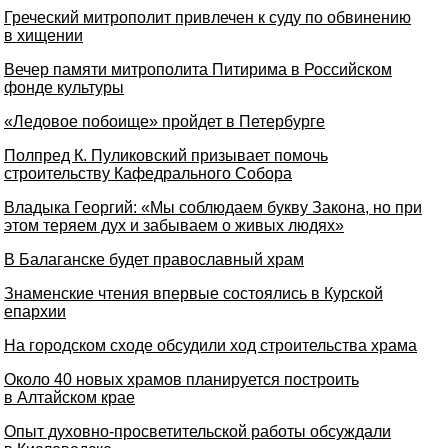
Греческий митрополит привлечен к суду по обвинению
в хищении
Вечер памяти митрополита Питирима в Российском
фонде культуры
«Ледовое побоище» пройдет в Петербурге
Полпред К. Пуликовский призывает помочь
строительству Кафедрального Собора
Владыка Георгий: «Мы соблюдаем букву Закона, но при
этом теряем дух и забываем о живых людях»
В Балаганске будет православный храм
Знаменские чтения впервые состоялись в Курской
епархии
На городском сходе обсудили ход строительства храма
Около 40 новых храмов планируется построить
в Алтайском крае
Опыт духовно-просветительской работы обсуждали