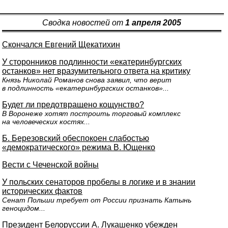
Сводка новостей от
1 апреля 2005
Скончался Евгений Щекатихин
У сторонников подлинности «екатеринбургских
останков» нет вразумительного ответа на критику
Князь Николай Романов снова заявил, что верит
в подлинность «екатеринбургских останков»...
Будет ли предотвращено кощунство?
В Воронеже хотят построить торговый комплекс
на человеческих костях...
Б. Березовский обеспокоен слабостью
«демократического» режима В. Ющенко
Вести с Чеченской войны
У польских сенаторов пробелы в логике и в знании
исторических фактов
Сенат Польши требует от России признать Катынь
геноцидом...
Президент Белоруссии А. Лукашенко убежден