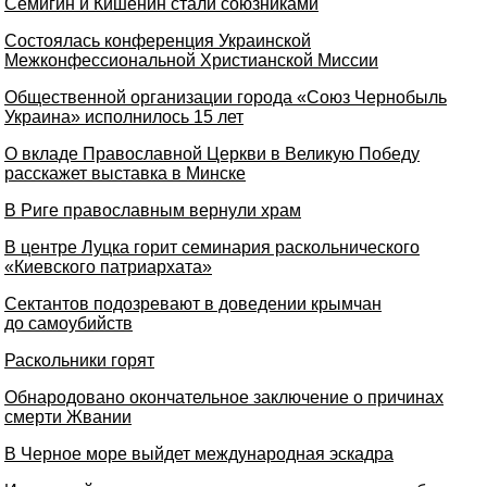
Семигин и Кишенин стали союзниками
Состоялась конференция Украинской
Межконфессиональной Христианской Миссии
Общественной организации города «Союз Чернобыль
Украина» исполнилось 15 лет
О вкладе Православной Церкви в Великую Победу
расскажет выставка в Минске
В Риге православным вернули храм
В центре Луцка горит семинария раскольнического
«Киевского патриархата»
Сектантов подозревают в доведении крымчан
до самоубийств
Раскольники горят
Обнародовано окончательное заключение о причинах
смерти Жвании
В Черное море выйдет международная эскадра