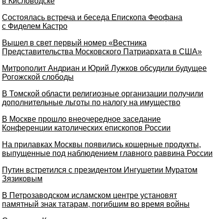
в Кисловодске
Состоялась встреча и беседа Епископа Феофана
с Фиделем Кастро
Вышел в свет первый номер «Вестника
Представительства Московского Патриархата в США»
Митрополит Андриан и Юрий Лужков обсудили будущее
Рогожской слободы
В Томской области религиозные организации получили
дополнительные льготы по налогу на имущество
В Москве прошло внеочередное заседание
Конференции католических епископов России
На прилавках Москвы появились кошерные продукты,
выпущенные под наблюдением главного раввина России
Путин встретился с президентом Ингушетии Муратом
Зязиковым
В Петрозаводском исламском центре установят
памятный знак татарам, погибшим во время войны