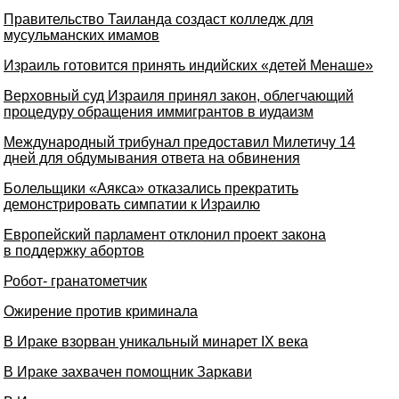
Правительство Таиланда создаст колледж для
мусульманских имамов
Израиль готовится принять индийских «детей Менаше»
Верховный суд Израиля принял закон, облегчающий
процедуру обращения иммигрантов в иудаизм
Международный трибунал предоставил Милетичу 14
дней для обдумывания ответа на обвинения
Болельщики «Аякса» отказались прекратить
демонстрировать симпатии к Израилю
Европейский парламент отклонил проект закона
в поддержку абортов
Робот- гранатометчик
Ожирение против криминала
В Ираке взорван уникальный минарет IX века
В Ираке захвачен помощник Заркави