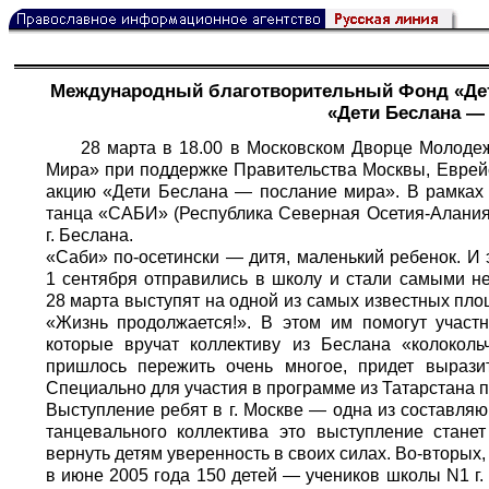
Международный благотворительный Фонд «Дет
«Дети Беслана —
28 марта в 18.00 в Московском Дворце Молод
Мира» при поддержке Правительства Москвы, Еврейс
акцию «Дети Беслана — послание мира». В рамках 
танца «САБИ» (Республика Северная Осетия-Алания,
г. Беслана.
«Саби» по-осетински — дитя, маленький ребенок. И э
1 сентября отправились в школу и стали самыми 
28 марта выступят на одной из самых известных пло
«Жизнь продолжается!». В этом им помогут участ
которые вручат коллективу из Беслана «колоколь
пришлось пережить очень многое, придет вырази
Специально для участия в программе из Татарстана 
Выступление ребят в г. Москве — одна из составля
танцевального коллектива это выступление стане
вернуть детям уверенность в своих силах. Во-вторых
в июне 2005 года 150 детей — учеников школы N1 г. 