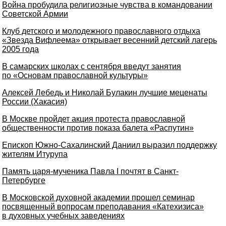
Война пробудила религиозные чувства в командовании
Советской Армии
Клуб детского и молодежного православного отдыха
«Звезда Вифлеема» открывает весенний детский лагерь
2005 года
В самарских школах с сентября введут занятия
по «Основам православной культуры»
Алексей Лебедь и Николай Булакин лучшие меценаты
России (Хакасия)
В Москве пройдет акция протеста православной
общественности против показа балета «Распутин»
Епископ Южно-Сахалинский Даниил выразил поддержку
жителям Итурупа
Память царя-мученика Павла I почтят в Санкт-
Петербурге
В Московской духовной академии прошел семинар
посвященный вопросам преподавания «Катехизиса»
в духовных учебных заведениях