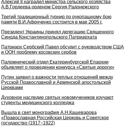
Алексий II наградил министра сельского хозяйства
А.В.Гордеева орденом Сергия Радонежского
Третий традиционный турнир по рукопашному бою
памяти В.И.Афонченко состоится в мае 2005 г.
Президент Украины принял делегацию Священного
Синода Константинопольского Патриархата
Патриарх Сербский Павел обсудит с руководством США
и ООН проблему косовских сербов
Паломнический отдел Екатеринбургской Епархии
объявляет о проведении конкурса «Святые дороги»
Путин заявил о важности теплых отношений между
Русской Православной и Армянской апостольской
Церквами
Духовное наследие святых новомучеников изучают
студенты медицинского колледжа
Вышла в свет монография А.Н.Кашеварова
«Православная Российская Церковь и Советское
государство (1917−1922)