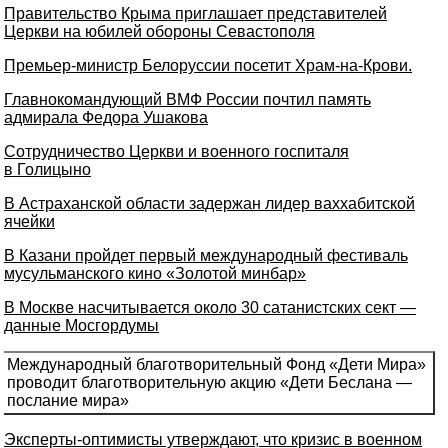
Правительство Крыма приглашает представителей
Церкви на юбилей обороны Севастополя
Премьер-министр Белоруссии посетит Храм-на-Крови.
Главнокомандующий ВМФ России почтил память
адмирала Федора Ушакова
Сотрудничество Церкви и военного госпиталя
в Голицыно
В Астраханской области задержан лидер ваххабитской
ячейки
В Казани пройдет первый международный фестиваль
мусульманского кино «Золотой минбар»
В Москве насчитывается около 30 сатанистских сект —
данные Мосгордумы
Международный благотворительный Фонд «Дети Мира»
проводит благотворительную акцию «Дети Беслана —
послание мира»
Эксперты-оптимисты утверждают, что кризис в военном