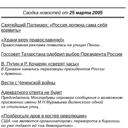
Сводка новостей от
25 марта 2005
Святейший Патриарх: «Россия должна сама себя
кормить»
«Храни веру православную!»
Православная реклама появилась на улицах Пензы...
Госсовет Татарстана одобрил выбор Президента России
В. Путин и Р. Кочарян «сверят часы»
В Ереване начались переговоры президентов России
и Армении...
Вести с Чеченской войны
Адекватного ответа не будет
Председатель Мосгордумы опроверг сообщения о возможном
присвоении имени М.Н.Муравьева-Виленского одной
из столичных улиц...
«Подбросьте дров в костер революции»
США «не являются организатором» переворота в Киргизии,
но уже подают ей «на демократию»...