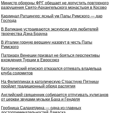
Министр обороны ФРГ обещает не допустить повторного
разрушения Свято-Архангельского монастыря в Косово
Кардинал Ратцингер: ясный ум Папы Римского — дар
Господа
В Ватикане устраиваются экскурсии для любителей
творчества Дэна Брауна
В Италии горную вершину назовут в честь Папы
Римского
Патриарх Венеции призвал не бояться перспективы
вхождения Турции в Евросоюз
Католический епископ отказался отпевать владельца
клуба содомитов
На Филиппинах в католическую Страстную Пятницу
пройдет традиционный обряд распятия
Английский священник собирается отпугивать хулиганов
от церкви звуками музыки Баха и Генделя
Гробница Салахетдина — одна из главных
достопримечательностей Дамаска