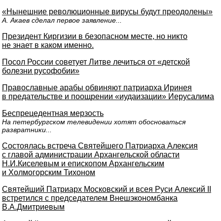
«Нынешние революционные вирусы будут преодолены»
А. Акаев сделал первое заявление...
Президент Киргизии в безопасном месте, но никто
не знает в каком именно.
Посол России советует Литве лечиться от «детской
болезни русофобии»
Православные арабы обвиняют патриарха Иринея
в предательстве и поощрении «иудаизации» Иерусалима
Беспрецедентная мерзость
На петербургском телевидении хотят обосноваться
развратники...
Состоялась встреча Святейшего Патриарха Алексия
с главой администрации Архангельской области
Н.И.Киселевым и епископом Архангельским
и Холмогорским Тихоном
Святейший Патриарх Московский и всея Руси Алексий II
встретился с председателем Внешэкономбанка
В.А.Дмитриевым