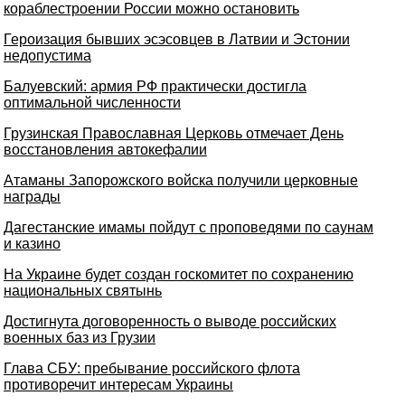
кораблестроении России можно остановить
Героизация бывших эсэсовцев в Латвии и Эстонии
недопустима
Балуевский: армия РФ практически достигла
оптимальной численности
Грузинская Православная Церковь отмечает День
восстановления автокефалии
Атаманы Запорожского войска получили церковные
награды
Дагестанские имамы пойдут с проповедями по саунам
и казино
На Украине будет создан госкомитет по сохранению
национальных святынь
Достигнута договоренность о выводе российских
военных баз из Грузии
Глава СБУ: пребывание российского флота
противоречит интересам Украины