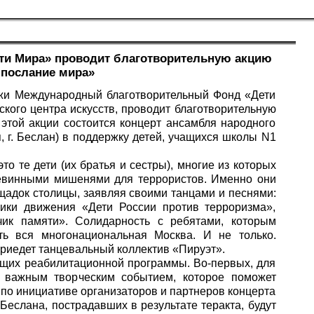
и Мира» проводит благотворительную акцию
 послание мира»
ежи Международный благотворительный Фонд «Дети
кого центра искусств, проводит благотворительную
этой акции состоится концерт ансамбля народного
 г. Беслан) в поддержку детей, учащихся школы N1
то те дети (их братья и сестры), многие из которых
невинными мишенями для террористов. Именно они
щадок столицы, заявляя своими танцами и песнями:
ники движения «Дети России против терроризма»,
чик памяти». Солидарность с ребятами, которым
ть вся многонациональная Москва. И не только.
приедет танцевальный коллектив «Пируэт».
ющих реабилитационной программы. Во-первых, для
т важным творческим событием, которое поможет
, по инициативе организаторов и партнеров концерта
Беслана, пострадавших в результате теракта, будут