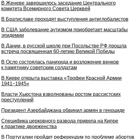
В Женеве завершилось заседание Центрального
комитета Всемирного Совета Церквей
В Братиславе проходят выступления антиглобалистов
В США заболевание аутизмом приобретает масштабы
эпидемии
В Дании, в русской школе при Посольстве РФ прошла
встреча посвященная 60-летию Великой Победы
В Осло состоялась панихида и возложение венков
к памятнику советским солдатам
В Киеве открыта выставка «Трофеи Красной Армии
1941−1945»
Власти Хьюстона взволнованы ростом рассистских
преступлений
Президент Азербайджана обвинил армян в геноциде
Специфика церковного развода привела на Кипре
к практике двоеженства
В Португалии пройдет референдум по проблеме абортов