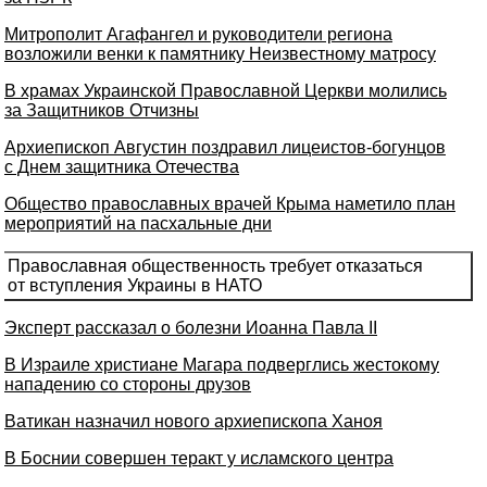
Митрополит Агафангел и руководители региона
возложили венки к памятнику Неизвестному матросу
В храмах Украинской Православной Церкви молились
за Защитников Отчизны
Архиепископ Августин поздравил лицеистов-богунцов
с Днем защитника Отечества
Общество православных врачей Крыма наметило план
мероприятий на пасхальные дни
Православная общественность требует отказаться
от вступления Украины в НАТО
Эксперт рассказал о болезни Иоанна Павла II
В Израиле христиане Магара подверглись жестокому
нападению со стороны друзов
Ватикан назначил нового архиепископа Ханоя
В Боснии совершен теракт у исламского центра