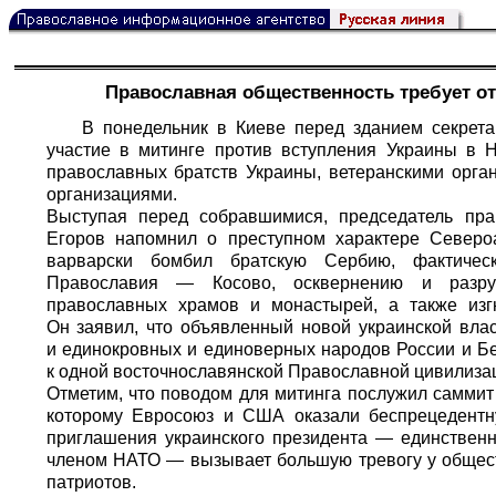
Православная общественность требует от
В понедельник в Киеве перед зданием секрета
участие в митинге против вступления Украины в 
православных братств Украины, ветеранскими орга
организациями.
Выступая перед собравшимися, председатель пра
Егоров напомнил о преступном характере Североа
варварски бомбил братскую Сербию, фактическ
Православия — Косово, осквернению и разру
православных храмов и монастырей, а также изг
Он заявил, что объявленный новой украинской вла
и единокровных и единоверных народов России и Бе
к одной восточнославянской Православной цивилиза
Отметим, что поводом для митинга послужил саммит
которому Евросоюз и США оказали беспрецедент
приглашения украинского президента — единственн
членом НАТО — вызывает большую тревогу у общест
патриотов.