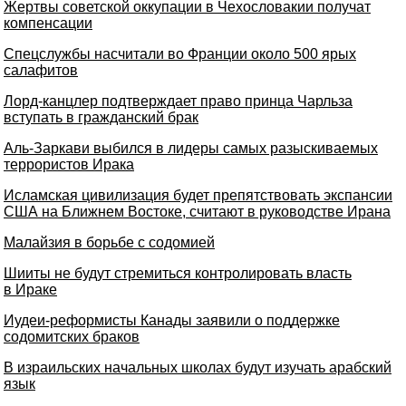
Жертвы советской оккупации в Чехословакии получат
компенсации
Спецслужбы насчитали во Франции около 500 ярых
салафитов
Лорд-канцлер подтверждает право принца Чарльза
вступать в гражданский брак
Аль-Заркави выбился в лидеры самых разыскиваемых
террористов Ирака
Исламская цивилизация будет препятствовать экспансии
США на Ближнем Востоке, считают в руководстве Ирана
Малайзия в борьбе с содомией
Шииты не будут стремиться контролировать власть
в Ираке
Иудеи-реформисты Канады заявили о поддержке
содомитских браков
В израильских начальных школах будут изучать арабский
язык