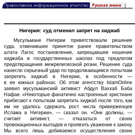
Нигерия: суд отменил запрет на хиджаб
Мусульмане Нигерии приветствовали решение
суда, отменившее принятое ранее правительством
штата Лагос постановление, запрещавшее ношение
хиджаба в государственных школах под предлогом
предотвращения межрелигиозной розни. Решение суда
нанесло серьезный удар по продолжающимся попыткам
запретить хиджаб в Нигерии, в особенности —
в ее южных районах. Об этом агентству IslamOnline
заявил мусульманский активист Абдул Ваххаб Баба
Нафае. «Некоторые фанатично настроенные христиане
прибегают к попыткам запретить хиджаб после того, как
им не удалось сдержать рост числа приверженцев
Ислама в Нигерии», — сказал он. «Они должны, —
считает активист, — отказаться от своих
провокационных выпадов и проявить уважение к закону.
Мы всего лишь добиваемся осуществления своих