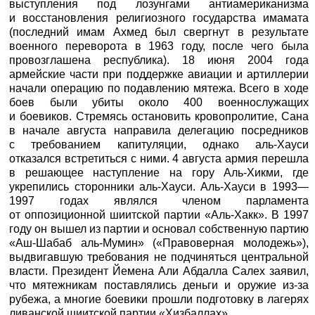
выступления под лозунгами антиамериканизма
и восстановления религиозного государства имамата
(последний имам Ахмед был свергнут в результате
военного переворота в 1963 году, после чего была
провозглашена республика). 18 июня 2004 года
армейские части при поддержке авиации и артиллерии
начали операцию по подавлению мятежа. Всего в ходе
боев были убиты около 400 военнослужащих
и боевиков. Стремясь остановить кровопролитие, Сана
в начале августа направила делегацию посредников
с требованием капитуляции, однако аль-Хауси
отказался встретиться с ними. 4 августа армия перешла
в решающее наступление на гору Аль-Хикми, где
укрепились сторонники аль-Хауси. Аль-Хауси в 1993—
1997 годах являлся членом парламента
от оппозиционной шиитской партии «Аль-Хакк». В 1997
году он вышел из партии и основал собственную партию
«Аш-Шабаб аль-Мумин» («Правоверная молодежь»),
выдвигавшую требования не подчиняться центральной
власти. Президент Йемена Али Абдалла Салех заявил,
что мятежникам поставлялись деньги и оружие из-за
рубежа, а многие боевики прошли подготовку в лагерях
ливанской шиитской партии «Хизбаллах».