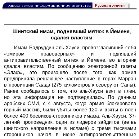
Шиитский имам, поднявший мятеж в Йемене,
сдался властям
Имам Бадруддин аль-Хауси, провозгласивший себя
«эмиром правоверных» и поднявший
антиправительственный мятеж в Йемене, во вторник
сдался властям. По сообщению электронной газеты
«Элаф», это произошло после того, как армия
предприняла решающее наступление в горах Марран
в провинции Саада (275 километров к северу от Саны).
Ранее сообщалось о том, что аль-Хауси взят в плен,
но эта информация не подтвердилась. По данным
арабских СМИ, с 4 августа, когда армия блокировала
горный массив, были убиты более 120 и взяты в плен
более 400 боевиков-сторонников имама. Аль-Хауси, 37-
летний проповедник, один из лидеров зайдитов (ветвь
шиитского направления в исламе) с тремя тысячами
сторонников начал в июне антиправительственные