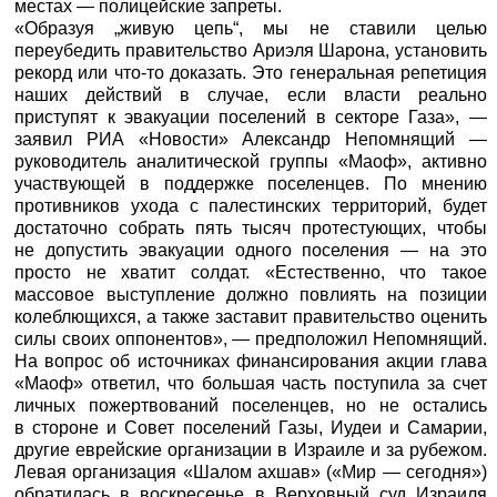
местах — полицейские запреты.
«Образуя „живую цепь“, мы не ставили целью
переубедить правительство Ариэля Шарона, установить
рекорд или что-то доказать. Это генеральная репетиция
наших действий в случае, если власти реально
приступят к эвакуации поселений в секторе Газа», —
заявил
РИА «Новости»
Александр Непомнящий —
руководитель аналитической группы «Маоф», активно
участвующей в поддержке поселенцев. По мнению
противников ухода с палестинских территорий, будет
достаточно собрать пять тысяч протестующих, чтобы
не допустить эвакуации одного поселения — на это
просто не хватит солдат. «Естественно, что такое
массовое выступление должно повлиять на позиции
колеблющихся, а также заставит правительство оценить
силы своих оппонентов», — предположил Непомнящий.
На вопрос об источниках финансирования акции глава
«Маоф» ответил, что большая часть поступила за счет
личных пожертвований поселенцев, но не остались
в стороне и Совет поселений Газы, Иудеи и Самарии,
другие еврейские организации в Израиле и за рубежом.
Левая организация «Шалом ахшав» («Мир — сегодня»)
обратилась в воскресенье в Верховный суд Израиля