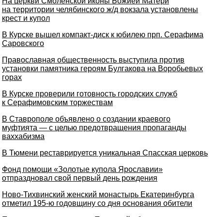
На церкви Смоленской иконы Божией Матери
на территории челябинского ж/д вокзала установлены
крест и купол
В Курске вышел компакт-диск к юбилею прп. Серафима
Саровского
Православная общественность выступила против
установки памятника героям Булгакова на Воробьевых
горах
В Курске проверили готовность городских служб
к Серафимовским торжествам
В Ставрополе объявлено о создании краевого
муфтията — с целью предотвращения пропаганды
ваххабизма
В Тюмени реставрируется уникальная Спасская церковь
Фонд помощи «Золотые купола Ярославии»
отпраздновал свой первый день рождения
Ново-Тихвинский женский монастырь Екатеринбурга
отметил 195-ю годовщину со дня основания обители