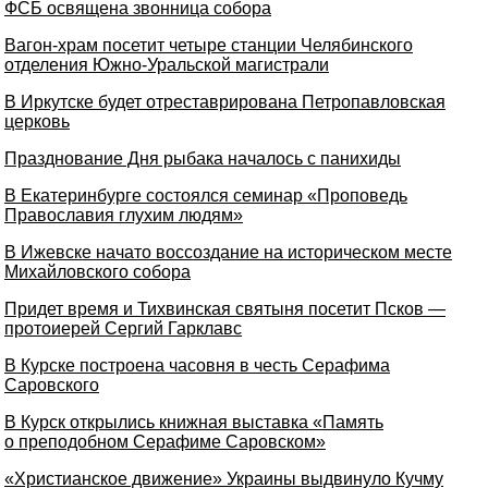
ФСБ освящена звонница собора
Вагон-храм посетит четыре станции Челябинского
отделения Южно-Уральской магистрали
В Иркутске будет отреставрирована Петропавловская
церковь
Празднование Дня рыбака началось с панихиды
В Екатеринбурге состоялся семинар «Проповедь
Православия глухим людям»
В Ижевске начато воссоздание на историческом месте
Михайловского собора
Придет время и Тихвинская святыня посетит Псков —
протоиерей Сергий Гарклавс
В Курске построена часовня в честь Серафима
Саровского
В Курск открылись книжная выставка «Память
о преподобном Серафиме Саровском»
«Христианское движение» Украины выдвинуло Кучму