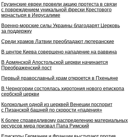
Грузинские евреи провели акцию протеста в связи
с повреждением уникальной фрески Крестового
монастыря в Иерусалиме
Военно-морские силы Украины благодарят Церковь
за поддержку
Среди храмов Латвии преобладают лютеранские
В центре Киева совершено нападение на раввина
В Армянской Апостольской церкви начинается
Преображенский пост
Первый православный храм откроется в Пхеньяне
В Черногории состоялась хиротония нового епископа
сербской церкви
Колокольня одной из церквей Венеции поспорит
с Пизанской башней по скорости «падения»
К более справедливому распределению материальных
ресурсов мира призвал Папа Римский
Епископы Германии и Франции выступают против