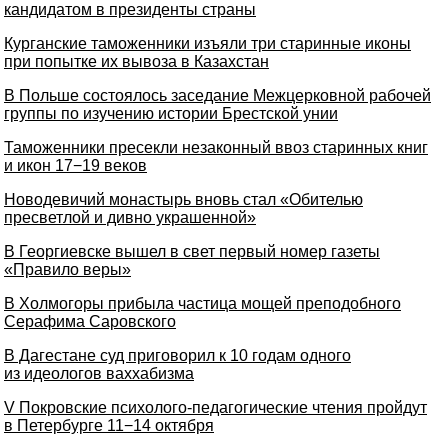
кандидатом в президенты страны
Курганские таможенники изъяли три старинные иконы
при попытке их вывоза в Казахстан
В Польше состоялось заседание Межцерковной рабочей
группы по изучению истории Брестской унии
Таможенники пресекли незаконный ввоз старинных книг
и икон 17−19 веков
Новодевичий монастырь вновь стал «Обителью
пресветлой и дивно украшенной»
В Георгиевске вышел в свет первый номер газеты
«Правило веры»
В Холмогоры прибыла частица мощей преподобного
Серафима Саровского
В Дагестане суд приговорил к 10 годам одного
из идеологов ваххабизма
V Покровские психолого-педагогические чтения пройдут
в Петербурге 11−14 октября