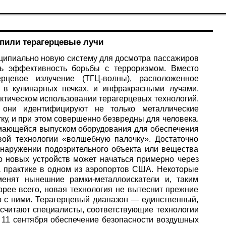
упили терагерцевые лучи
ципиально новую систему для досмотра пассажиров
ть эффективность борьбы с терроризмом. Вместо
ерцевое излучение (ТГЦ-волны), расположенное
в кулинарных печках, и инфракрасными лучами.
ктическом использовании терагерцевых технологий.
они идентифицируют не только металлические
ку, и при этом совершенно безвредны для человека.
нимающейся выпуском оборудования для обеспечения
вой технологии «волшебную палочку». Достаточно
бнаружении подозрительного объекта или вещества
о новых устройств может начаться примерно через
а практике в одном из аэропортов США. Некоторые
менят нынешние рамки-металлоискатели и, таким
корее всего, новая технология не вытеснит прежние
о с ними. Терагерцевый диапазон — единственный,
к считают специалисты, соответствующие технологии
 11 сентября обеспечение безопасности воздушных