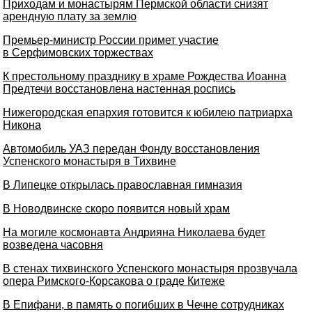
Приходам и монастырям Пермской области снизят
арендную плату за землю
Премьер-министр России примет участие
в Серфимовских торжествах
К престольному празднику в храме Рождества Иоанна
Предтечи восстановлена настенная роспись
Нижегородская епархия готовится к юбилею патриарха
Никона
Автомобиль УАЗ передан Фонду восстановления
Успенского монастыря в Тихвине
В Липецке открылась православная гимназия
В Новодвинске скоро появится новый храм
На могиле космонавта Андрияна Николаева будет
возведена часовня
В стенах тихвинского Успенского монастыря прозвучала
опера Римского-Корсакова о граде Китеже
В Епифани, в память о погибших в Чечне сотрудниках