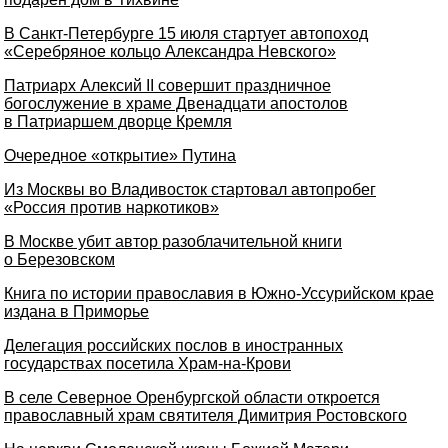
В Санкт-Петербурге 15 июля стартует автопоход
«Серебряное кольцо Александра Невского»
Патриарх Алексий II совершит праздничное
богослужение в храме Двенадцати апостолов
в Патриаршем дворце Кремля
Очередное «открытие» Путина
Из Москвы во Владивосток стартовал автопробег
«Россия против наркотиков»
В Москве убит автор разоблачительной книги
о Березовском
Книга по истории православия в Южно-Уссурийском крае
издана в Приморье
Делегация российских послов в иностранных
государствах посетила Храм-на-Крови
В селе Северное Оренбургской области откроется
православный храм святителя Димитрия Ростовского