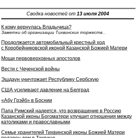
Сводка новостей от
13 июля 2004
К кому вернулась Владычица?
Заметки об организации Тихвинских торжеств...
Продолжается автомобильный крестный ход
с Коробейниковской иконой Казанской Божией Матери
Мощи первоверховных апостолов
Вести с Чеченской войны
Эшдаун уничтожает Республику Сербскую
США усиливают давление на Белград
«Абу Грэйб» в Боснии
Папа Римский надеется, что возвращение в Россию
Казанской иконы Богоматери улучшит отношения между
католиками и православными
Семье хранителей Тихвинской иконы Божией Матери
подарен дом в Тихвине