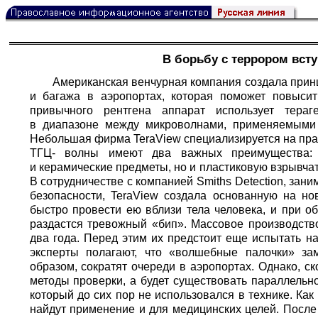
В борьбу с террором вст
Американская венчурная компания создала прин
и багажа в аэропортах, которая поможет повыси
привычного рентгена аппарат использует тераг
в диапазоне между микроволнами, применяемыми 
Небольшая фирма TeraView специализируется на пра
ТГЦ- волны имеют два важных преимущества: 
и керамические предметы, но и пластиковую взрывчат
В сотрудничестве с компанией Smiths Detection, за
безопасности, TeraView создала основанную на но
быстро провести ею вблизи тела человека, и при о
раздастся тревожный «бип». Массовое производств
два года. Перед этим их предстоит еще испытать н
эксперты полагают, что «волшебные палочки» за
образом, сократят очереди в аэропортах. Однако, с
методы проверки, а будет существовать параллельн
который до сих пор не использовался в технике. Ка
найдут применение и для медицинских целей. После