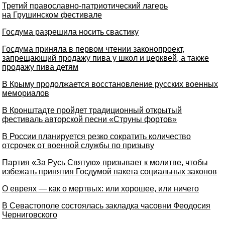
Третий православно-патриотический лагерь
на Грушинском фестивале
Госдума разрешила носить свастику
Госдума приняла в первом чтении законопроект,
запрещающий продажу пива у школ и церквей, а также
продажу пива детям
В Крыму продолжается восстановление русских военных
мемориалов
В Кронштадте пройдет традиционный открытый
фестиваль авторской песни «Струны фортов»
В России планируется резко сократить количество
отсрочек от военной службы по призыву
Партия «За Русь Святую» призывает к молитве, чтобы
избежать принятия Госдумой пакета социальных законов
О евреях — как о мертвых: или хорошее, или ничего
В Севастополе состоялась закладка часовни Феодосия
Черниговского