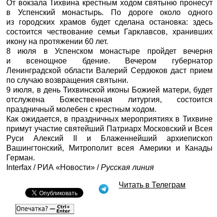
От вокзала Тихвина крестным ходом святыню пронесут
в Успенский монастырь. По дороге около одного
из городских храмов будет сделана остановка: здесь
состоится чествование семьи Гарклавсов, хранивших
икону на протяжении 60 лет.
8 июля в Успенском монастыре пройдет вечерня
и всенощное бдение. Вечером губернатор
Ленинградской области Валерий Сердюков даст прием
по случаю возвращения святыни.
9 июля, в день Тихвинской иконы Божией матери, будет
отслужена Божественная литургия, состоится
праздничный молебен с крестным ходом.
Как ожидается, в праздничных мероприятиях в Тихвине
примут участие святейший Патриарх Московский и Всея
Руси Алексий II и Блаженнейший архиепископ
Вашингтонский, Митрополит всея Америки и Канады
Герман.
Interfax /
РИА «Новости»
/
Русская линия
Читать в Телеграм