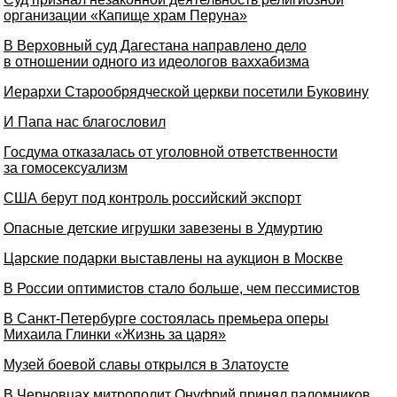
организации «Капище храм Перуна»
В Верховный суд Дагестана направлено дело
в отношении одного из идеологов ваххабизма
Иерархи Старообрядческой церкви посетили Буковину
И Папа нас благословил
Госдума отказалась от уголовной ответственности
за гомосексуализм
США берут под контроль российский экспорт
Опасные детские игрушки завезены в Удмуртию
Царские подарки выставлены на аукцион в Москве
В России оптимистов стало больше, чем пессимистов
В Санкт-Петербурге состоялась премьера оперы
Михаила Глинки «Жизнь за царя»
Музей боевой славы открылся в Златоусте
В Черновцах митрополит Онуфрий принял паломников