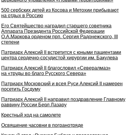
500 сербских детей из Косова и Метохии прибывают
на отдых в Россию
Его Святейшество наградил старшего советника
Аппарата Президента Российской Федерации
О.А.Маркова орденом прп. Сергия Радонежского, III
степени
Патриарх Алексий II встретится с юными пациентами
центра сердечно-сосудистой хирургии им. Бакулева
Патриарх Алексий II благословил «Севералмаз»
на «труды во благо Русского Севера»
Патриарх Московский и всея Руси Алексий II намерен
посетить Госдуму
Патриарх Алексий II направил поздравление Главному
раввину России Берл Лазару
Крестный ход на самолете
Освящение часовни в погранотряде