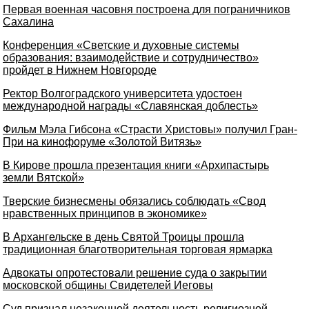
Первая военная часовня построена для пограничников
Сахалина
Конференция «Светские и духовные системы
образования: взаимодействие и сотрудничество»
пройдет в Нижнем Новгороде
Ректор Волгоградского университета удостоен
международной награды «Славянская доблесть»
Фильм Мэла Гибсона «Страсти Христовы» получил Гран-
При на кинофоруме «Золотой Витязь»
В Кирове прошла презентация книги «Архипастырь
земли Вятской»
Тверские бизнесмены обязались соблюдать «Свод
нравственных принципов в экономике»
В Архангельске в день Святой Троицы прошла
традиционная благотворительная торговая ярмарка
Адвокаты опротестовали решение суда о закрытии
московской общины Свидетелей Иеговы
Суд признал незаконной деятельность религиозной