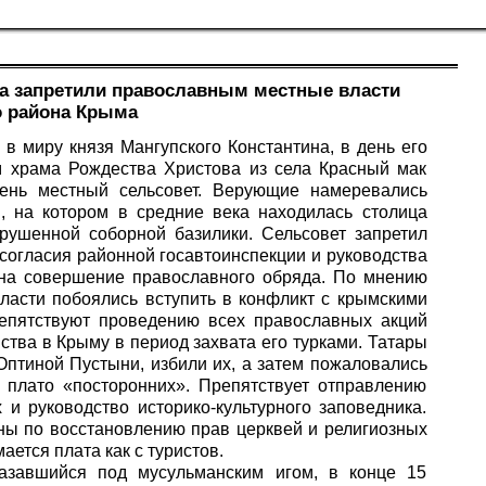
на запретили православным местные власти
о района Крыма
 в миру князя Мангупского Константина, в день его
 храма Рождества Христова из села Красный мак
ень местный сельсовет. Верующие намеревались
, на котором в средние века находилась столица
зрушенной соборной базилики. Сельсовет запретил
 согласия районной госавтоинспекции и руководства
а на совершение православного обряда. По мнению
ласти побоялись вступить в конфликт с крымскими
репятствуют проведению всех православных акций
ства в Крыму в период захвата его турками. Татары
Оптиной Пустыни, избили их, а затем пожаловались
 плато «посторонних». Препятствует отправлению
 руководство историко-культурного заповедника.
ины по восстановлению прав церквей и религиозных
ется плата как с туристов.
азавшийся под мусульманским игом, в конце 15