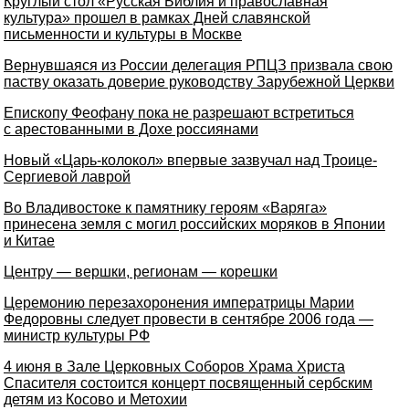
Круглый стол «Русская Библия и православная
культура» прошел в рамках Дней славянской
письменности и культуры в Москве
Вернувшаяся из России делегация РПЦЗ призвала свою
паству оказать доверие руководству Зарубежной Церкви
Епископу Феофану пока не разрешают встретиться
с арестованными в Дохе россиянами
Новый «Царь-колокол» впервые зазвучал над Троице-
Сергиевой лаврой
Во Владивостоке к памятнику героям «Варяга»
принесена земля с могил российских моряков в Японии
и Китае
Центру — вершки, регионам — корешки
Церемонию перезахоронения императрицы Марии
Федоровны следует провести в сентябре 2006 года —
министр культуры РФ
4 июня в Зале Церковных Соборов Храма Христа
Спасителя состоится концерт посвященный сербским
детям из Косово и Метохии