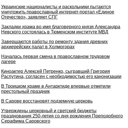
Украинские националисты и раскольники пытаются
уничтожить православный интернет-портал «Единое
Отечество», заявляет СПГ
Закладки храма во имя благоверного князя Александра
Невского состоялась в Тюменском институте МВД
Завершаются работы по ремонту здания древних
архиерейских палат в Холмогорах
Началась первая смена в православном трудовом
лагере
Киноактер Алексей Петренко, сыгравший Григория
Распутина, согласен с необходимостью его канонизации
В Троицком храме в Антарктиде впервые отметили
престольный праздник
В Сарове восстановят подземную церковь
Утверждены церковный и светский бюджеты
празднования 250-летия со дня рождения Преподобного
Серафима Саровского