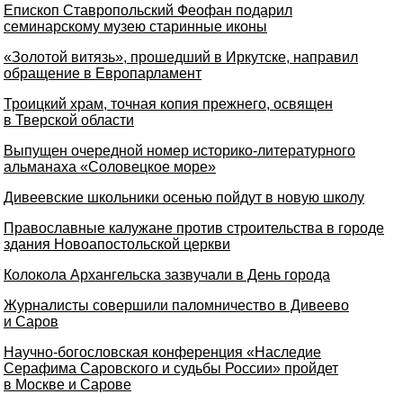
Епископ Ставропольский Феофан подарил
семинарскому музею старинные иконы
«Золотой витязь», прошедший в Иркутске, направил
обращение в Европарламент
Троицкий храм, точная копия прежнего, освящен
в Тверской области
Выпущен очередной номер историко-литературного
альманаха «Соловецкое море»
Дивеевские школьники осенью пойдут в новую школу
Православные калужане против строительства в городе
здания Новоапостольской церкви
Колокола Архангельска зазвучали в День города
Журналисты совершили паломничество в Дивеево
и Саров
Научно-богословская конференция «Наследие
Серафима Саровского и судьбы России» пройдет
в Москве и Сарове