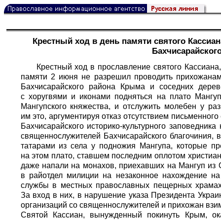
Крестный ход в день памяти святого Кассиа
Бахчисарайског
Крестный ход в прославление святого Кассиана,
памяти 2 июня не разрешил проводить прихожанам
Бахчисарайского района Крыма и соседних дерев
с хоругвями и иконами подняться на плато Мангуп
Мангупского княжества, и отслужить молебен у ра
им это, аргументируя отказ отсутствием письменного
Бахчисарайского историко-культурного заповедник
священнослужителей Бахчисарайского благочиния, в
татарами из села у подножия Мангупа, которые п
на этом плато, ставшем последним оплотом христиан
даже напали на монахов, приехавших на Мангуп из 
в райотдел милиции на незаконное нахождение на
службы в местных православных пещерных храмах и
За вход в них, в нарушение указа Президента Укра
организаций со священнослужителей и прихожан взима
Святой Кассиан, вынужденный покинуть Крым, ок