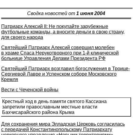
Сводка новостей от
1 июня 2004
Патриарх Алексий II: Не покупайте зарубежные
футбольные команды, а вносите деньги в свою страну,
для своего народа
Святейший Патриарх Алексий совершил молебен
в храме Спаса Нерукотворного при 1-й клинической
больнице Управления Делами Президента РФ
Святейший Патриарх возглавил богослужения в Троице-
Сергиевой Лавре и Успенском соборе Московского
Кремля
Вести с Чеченской войны
Крестный ход в день памяти святого Кассиана
запретили православным местные власти
Бахчисарайского района Крыма
Для сохранения мира Элладская Церковь согласилась
с передачей Константинопольскому Патриархату
церковного управления «Новыми территориями»