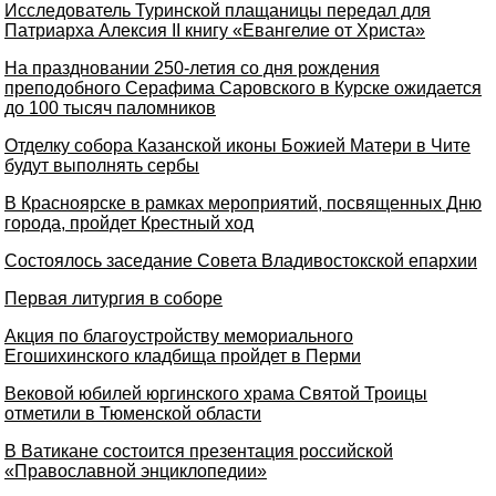
Исследователь Туринской плащаницы передал для
Патриарха Алексия II книгу «Евангелие от Христа»
На праздновании 250-летия со дня рождения
преподобного Серафима Саровского в Курске ожидается
до 100 тысяч паломников
Отделку собора Казанской иконы Божией Матери в Чите
будут выполнять сербы
В Красноярске в рамках мероприятий, посвященных Дню
города, пройдет Крестный ход
Состоялось заседание Совета Владивостокской епархии
Первая литургия в соборе
Акция по благоустройству мемориального
Егошихинского кладбища пройдет в Перми
Вековой юбилей юргинского храма Святой Троицы
отметили в Тюменской области
В Ватикане состоится презентация российской
«Православной энциклопедии»