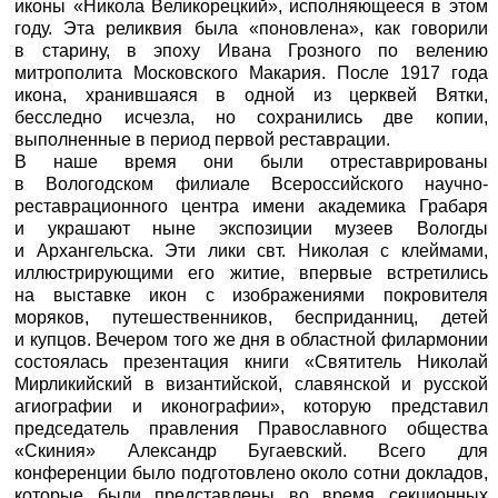
иконы «Никола Великорецкий», исполняющееся в этом
году. Эта реликвия была «поновлена», как говорили
в старину, в эпоху Ивана Грозного по велению
митрополита Московского Макария. После 1917 года
икона, хранившаяся в одной из церквей Вятки,
бесследно исчезла, но сохранились две копии,
выполненные в период первой реставрации.
В наше время они были отреставрированы
в Вологодском филиале Всероссийского научно-
реставрационного центра имени академика Грабаря
и украшают ныне экспозиции музеев Вологды
и Архангельска. Эти лики свт. Николая с клеймами,
иллюстрирующими его житие, впервые встретились
на выставке икон с изображениями покровителя
моряков, путешественников, бесприданниц, детей
и купцов. Вечером того же дня в областной филармонии
состоялась презентация книги «Святитель Николай
Мирликийский в византийской, славянской и русской
агиографии и иконографии», которую представил
председатель правления Православного общества
«Скиния» Александр Бугаевский. Всего для
конференции было подготовлено около сотни докладов,
которые были представлены во время секционных