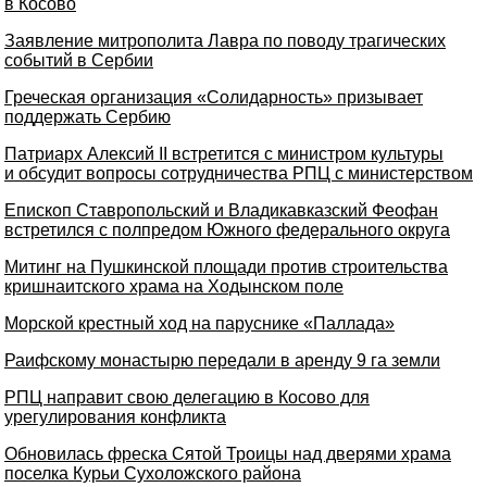
в Косово
Заявление митрополита Лавра по поводу трагических
событий в Сербии
Греческая организация «Солидарность» призывает
поддержать Сербию
Патриарх Алексий II встретится с министром культуры
и обсудит вопросы сотрудничества РПЦ с министерством
Епископ Ставропольский и Владикавказский Феофан
встретился с полпредом Южного федерального округа
Митинг на Пушкинской площади против строительства
кришнаитского храма на Ходынском поле
Морской крестный ход на паруснике «Паллада»
Раифскому монастырю передали в аренду 9 га земли
РПЦ направит свою делегацию в Косово для
урегулирования конфликта
Обновилась фреска Сятой Троицы над дверями храма
поселка Курьи Сухоложского района