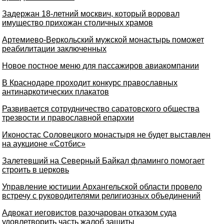
Задержан 18-летний москвич, который воровал
имущество прихожан столичных храмов
Артемиево-Веркольский мужской монастырь поможет
реабилитации заключенных
Новое постное меню для пассажиров авиакомпании
В Краснодаре проходит конкурс православных
антинаркотических плакатов
Развивается сотрудничество саратовского общества
трезвости и православной епархии
Иконостас Соловецкого монастыря не будет выставлен
на аукционе «Сотбис»
Залетевший на Северный Байкал фламинго помогает
строить в церковь
Управление юстиции Архангельской области провело
встречу с руководителями религиозных объединений
Адвокат иеговистов разочарован отказом суда
удовлетворить часть жалоб защиты