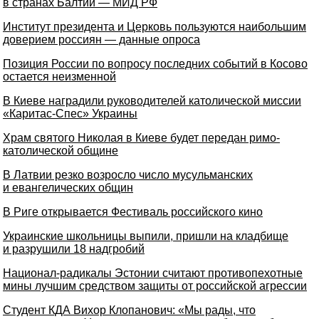
в странах Балтии — МИД РФ
Институт президента и Церковь пользуются наибольшим
доверием россиян — данные опроса
Позиция России по вопросу последних событий в Косово
остается неизменной
В Киеве наградили руководителей католической миссии
«Каритас-Спес» Украины
Храм cвятого Николая в Киеве будет передан римо-
католической общине
В Латвии резко возросло число мусульманских
и евангелических общин
В Риге открывается Фестиваль российского кино
Украинские школьницы выпили, пришли на кладбище
и разрушили 18 надгробий
Национал-радикалы Эстонии считают противопехотные
мины лучшим средством защиты от российской агрессии
Студент КДА Вихор Клопанович: «Мы рады, что