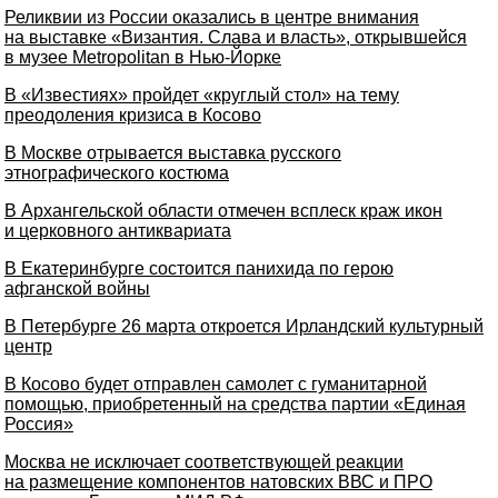
Реликвии из России оказались в центре внимания
на выставке «Византия. Слава и власть», открывшейся
в музее Metropolitan в Нью-Йорке
В «Известиях» пройдет «круглый стол» на тему
преодоления кризиса в Косово
В Москве отрывается выставка русского
этнографического костюма
В Архангельской области отмечен всплеск краж икон
и церковного антиквариата
В Екатеринбурге состоится панихида по герою
афганской войны
В Петербурге 26 марта откроется Ирландский культурный
центр
В Косово будет отправлен самолет с гуманитарной
помощью, приобретенный на средства партии «Единая
Россия»
Москва не исключает соответствующей реакции
на размещение компонентов натовских ВВС и ПРО