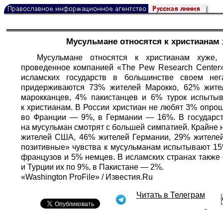
Мусульмане относятся к христианам 
Мусульмане относятся к христианам хуже,
проведенное компанией «The Pew Research Center» 
исламских государств в большинстве своем нег
придерживаются 73% жителей Марокко, 62% жите
марокканцев, 4% пакистанцев и 6% турок испыты
к христианам. В России христиан не любят 3% опр
во Франции — 9%, в Германии — 16%. В государст
на мусульман смотрят с большей симпатией. Крайне 
жителей США, 46% жителей Германии, 29% жителей
позитивные» чувства к мусульманам испытывают 15
французов и 5% немцев. В исламских странах также 
и Турции их по 9%, в Пакистане — 2%.
«Washington ProFile» / Известия.Ru
Читать в Телеграм