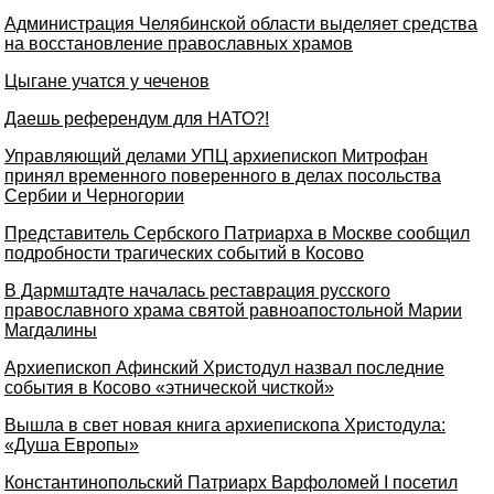
Администрация Челябинской области выделяет средства
на восстановление православных храмов
Цыгане учатся у чеченов
Даешь референдум для НАТО?!
Управляющий делами УПЦ архиепископ Митрофан
принял временного поверенного в делах посольства
Сербии и Черногории
Представитель Сербского Патриарха в Москве сообщил
подробности трагических событий в Косово
В Дармштадте началась реставрация русского
православного храма святой равноапостольной Марии
Магдалины
Архиепископ Афинский Христодул назвал последние
события в Косово «этнической чисткой»
Вышла в свет новая книга архиепископа Христодула:
«Душа Европы»
Константинопольский Патриарх Варфоломей I посетил