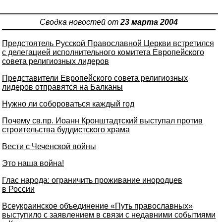
Сводка новостей от
23 марта 2004
Предстоятель Русской Православной Церкви встретился
c делегацией исполнительного комитета Европейского
совета религиозных лидеров
Представители Европейского совета религиозных
лидеров отправятся на Балканы
Нужно ли собороваться каждый год
Почему св.пр. Иоанн Кронштадтский выступал против
строительства буддистского храма
Вести с Чеченской войны
Это наша война!
Глас народа: ограничить проживание инородцев
в России
Всеукраинское объединение «Путь православных»
выступило с заявлением в связи с недавними событиями