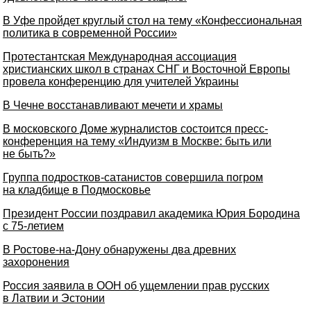
В Уфе пройдет круглый стол на тему «Конфессиональная
политика в современной России»
Протестантская Международная ассоциация
христианских школ в странах СНГ и Восточной Европы
провела конференцию для учителей Украины
В Чечне восстанавливают мечети и храмы
В московского Доме журналистов состоится пресс-
конференция на тему «Индуизм в Москве: быть или
не быть?»
Группа подростков-сатанистов совершила погром
на кладбище в Подмосковье
Президент России поздравил академика Юрия Бородина
с 75-летием
В Ростове-на-Дону обнаружены два древних
захоронения
Россия заявила в ООН об ущемлении прав русских
в Латвии и Эстонии