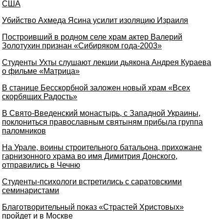
США
Убийство Aхмеда Ясина усилит изоляцию Израиля
Построивший в родном селе храм актер Валерий
Золотухин признан «Сибиряком года-2003»
Студенты Ухты слушают лекции дьякона Андрея Кураева
о фильме «Матрица»
В станице Бесскорбной заложен новый храм «Всех
скорбящих Радость»
В Свято-Введенский монастырь, с Западной Украины,
поклониться православным святыням прибыла группа
паломников
На Урале, воины строительного батальона, прихожане
гарнизонного храма во имя Димитрия Донского,
отправились в Чечню
Студенты-психологи встретились с саратовскими
семинаристами
Благотворительный показ «Страстей Христовых»
пройдет и в Москве