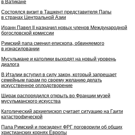
в Ватикане
Состоялся визит в Ташкент представителя Папы
в странах Центральной Азии
Иоанн Павел II назначил новых членов Международной
богословской комиссии
Римский папа сменил епископа, обвиняемого
в изнасиловании
Мусульмане и католики выходят на новый уровень
диалога
В Италии вступил в силу закон, который запрещает
семейным парам по своему желанию делать
искусственное оплодотворение
Ширак распорядился открыть во Франции музей
мусульманского искусства
Католический архиепископ считает ситуацию на Гаити
катастрофической
Папа Римский и президент ФРГ поговорили об общих
христианских корнях Европы