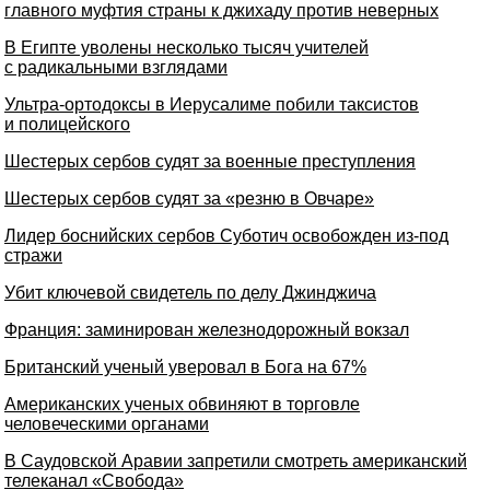
главного муфтия страны к джихаду против неверных
В Египте уволены несколько тысяч учителей
с радикальными взглядами
Ультра-ортодоксы в Иерусалиме побили таксистов
и полицейского
Шестерых сербов судят за военные преступления
Шестерых сербов судят за «резню в Овчаре»
Лидер боснийских сербов Суботич освобожден из-под
стражи
Убит ключевой свидетель по делу Джинджича
Франция: заминирован железнодорожный вокзал
Британский ученый уверовал в Бога на 67%
Американских ученых обвиняют в торговле
человеческими органами
В Саудовской Аравии запретили смотреть американский
телеканал «Свобода»