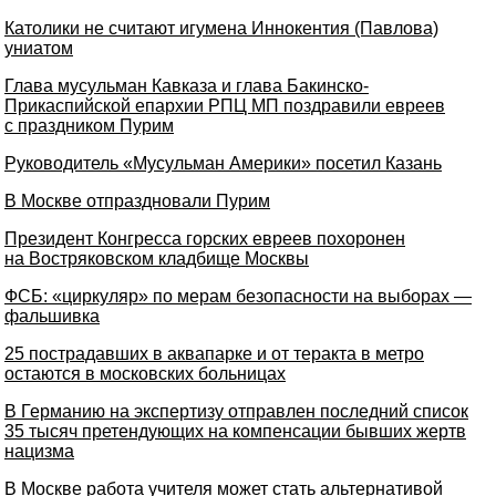
Католики не считают игумена Иннокентия (Павлова)
униатом
Глава мусульман Кавказа и глава Бакинско-
Прикаспийской епархии РПЦ МП поздравили евреев
с праздником Пурим
Руководитель «Мусульман Америки» посетил Казань
В Москве отпраздновали Пурим
Президент Конгресса горских евреев похоронен
на Востряковском кладбище Москвы
ФСБ: «циркуляр» по мерам безопасности на выборах —
фальшивка
25 пострадавших в аквапарке и от теракта в метро
остаются в московских больницах
В Германию на экспертизу отправлен последний список
35 тысяч претендующих на компенсации бывших жертв
нацизма
В Москве работа учителя может стать альтернативой