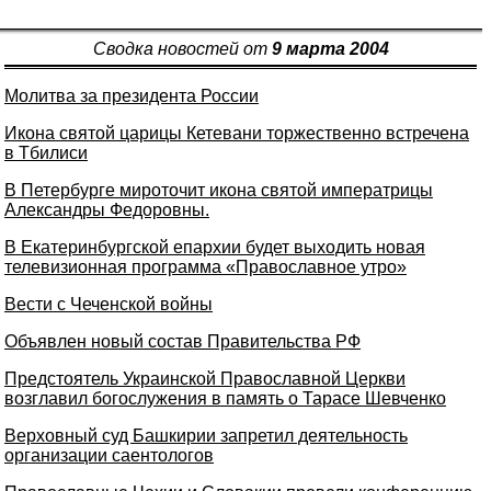
Сводка новостей от
9 марта 2004
Молитва за президента России
Икона святой царицы Кетевани торжественно встречена
в Тбилиси
В Петербурге мироточит икона святой императрицы
Александры Федоровны.
В Екатеринбургской епархии будет выходить новая
телевизионная программа «Православное утро»
Вести с Чеченской войны
Объявлен новый состав Правительства РФ
Предстоятель Украинской Православной Церкви
возглавил богослужения в память о Тарасе Шевченко
Верховный суд Башкирии запретил деятельность
организации саентологов