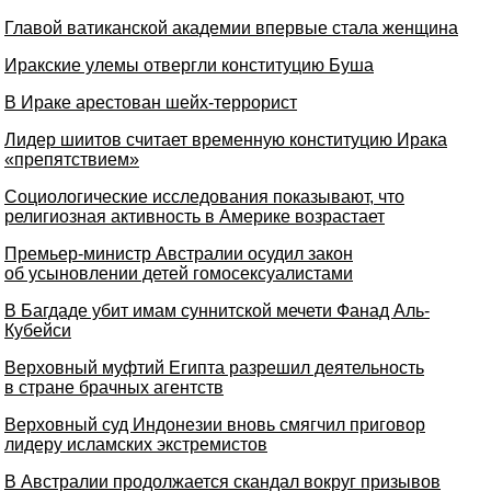
Главой ватиканской академии впервые стала женщина
Иракские улемы отвергли конституцию Буша
В Ираке арестован шейх-террорист
Лидер шиитов считает временную конституцию Ирака
«препятствием»
Социологические исследования показывают, что
религиозная активность в Америке возрастает
Премьер-министр Австралии осудил закон
об усыновлении детей гомосексуалистами
В Багдаде убит имам суннитской мечети Фанад Аль-
Кубейси
Верховный муфтий Египта разрешил деятельность
в стране брачных агентств
Верховный суд Индонезии вновь смягчил приговор
лидеру исламских экстремистов
В Австралии продолжается скандал вокруг призывов