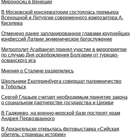
Мироносиц в Венеции
В Московской консерватории состоялась премьера
Всенощной и Литургии современного композитора А.
Киселева
Отменено ранее запланированное главами крупнейших
конфессий Латвии экуменическое богослужение
Митрополит Агафангел принял участие в мероприятии
по случаю Дня освобождения Болгарии от турецко-
османского ига
Мнения о Сталине разделились
Школьники Екатеринбурга совершат паломничество
в Тобольск
Сергей Глазьев считает необходимым принятие закона
о социальном партнерстве государства и Церкви
В Гаджиево, на военно-морской базе построят храм
Андрея Первозванного
В Архангельске открылась фотовыставка «Сийская
обитель: страницы истории»