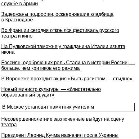
службе в армии
Задержаны подростки, осквернявшие кладбища
в Краснодаре
Во Франции сегодня открылся фестиваль русского
театра и кино
На Пулковской таможне у гражданина Италии изъята
икона
Россиян, одобряющих роль Сталина в истории России, —
больше, чем критиков его режима
В Воронеже проходит акция «Быть расистом — стыдно»
Новый министр культуры — «блистательно
образованный эрудит»
В Москве установят памятник учителям
Несовершеннолетние заключенные выйдут на сцену
театра
Президент Леонид Кучма назначил посла Украины