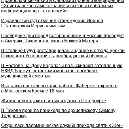
Православные Чехии и Словакии провели конференцию
«Христианское самосознание и вызовы глобальных
информационных технологий»
Израильский суд отменил утверждение Иринея
I Патриархом Иерусалимским
Последние дни перед возвращением в Россию проводит
в Америке Тихвинская икона Божией Матери
В столице будут реставрированы здание и ограда церкви
Покровско-Успенской старообрядческой общины
В Ростове-на-Дону водолазы разыскивают затопленную
НКВД баржу с останками монахов, погибших
мученической смертью
Выставка пасхальных яиц работы Фаберже откроется
в Московском Кремле 18 мая
Жития вологодских святых изданы в Петербурге
В Пскове прошла панихида по архиепископу Симону
Тодорскому
Открылась паломническая служба прихода святых Жен-