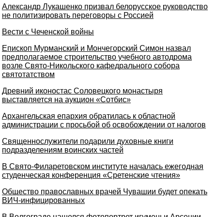
Александр Лукашенко призвал белорусское руководство
не политизировать переговоры с Россией
Вести с Чеченской войны
Епископ Мурманский и Мончегорский Симон назвал
предполагаемое строительство учебного автодрома
возле Свято-Никольского кафедрального собора
святотатством
Древний иконостас Соловецкого монастыря
выставляется на аукцион «Сотбис»
Архангельская епархия обратилась к областной
администрации с просьбой об освобождении от налогов
Священнослужители подарили духовные книги
подразделениям воинских частей
В Свято-Филаретовском институте началась ежегодная
студенческая конференция «Сретенские чтения»
Общество православных врачей Чувашии будет опекать
ВИЧ-инфицированных
В Волгограде нашелся фотопортрет игуменьи Арсении