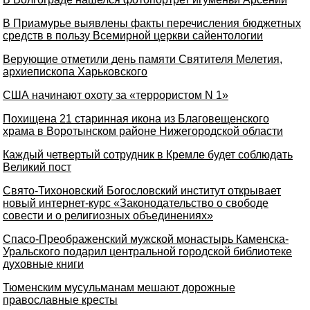
В Приамурье выявлены факты перечисления бюджетных
средств в пользу Всемирной церкви сайентологии
Верующие отметили день памяти Святителя Мелетия,
архиепископа Харьковского
США начинают охоту за «террористом N 1»
Похищена 21 старинная икона из Благовещенского
храма в Воротынском районе Нижегородской области
Каждый четвертый сотрудник в Кремле будет соблюдать
Великий пост
Свято-Тихоновский Богословский институт открывает
новый интернет-курс «Законодательство о свободе
совести и о религиозных объединениях»
Спасо-Преображенский мужской монастырь Каменска-
Уральского подарил центральной городской библиотеке
духовные книги
Тюменским мусульманам мешают дорожные
православные кресты