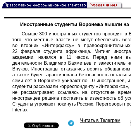
Иностранные студенты Воронежа вышли на м
Свыше 300 иностранных студентов проводят в В
того, что местные власти не могут обеспечить бе
во вторник «
Интерфаксу
» в правоохранительных
22 февраля студента африканца. Митинг иностр
академии, начался в 11 часов. Перед ними вы
деятельности Владимир Бахметьев и заместитель 
Внуков. Иностранцы отказались верить обещаниям 
а также будет гарантирована безопасность остальн
семи лет в Воронеже убивают по 10 иностранцев, и
студенты рассказали корреспонденту «
Интерфакса
»,
не рассматривает, ссылаясь на отсутствие вре
иностранцев решила поставить в известность об ус
Студенты угрожают покинуть Россию. Переговоры пр
Interfax
Читать в Телеграм