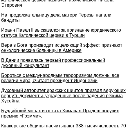
Этерович
На продолжательницу дела матери Терезы напали
бандиты
Иоанн Павел II высказался за признание юридического
статуса Католической церкви в Турции
Вера в Бога производит исцеляющий эффект, признают
онкологические больницы в Америке
В Дании появилась первый профессиональный
духовный консультант
Бороться с международным терроризмом должны все
религии мира, считает президент Индонезии
Духовный авторитет иракских шиитов призвал верующих
вернуть документы, украденные после падения режима
Хусейна
Буддийский монах из штата Химачал-Прадеш получил
премию «Грэмми».
Квакерские общины насчитывают 338 тысяч человек в 70