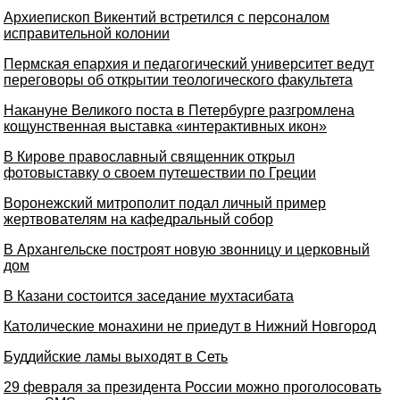
Архиепископ Викентий встретился с персоналом
исправительной колонии
Пермская епархия и педагогический университет ведут
переговоры об открытии теологического факультета
Накануне Великого поста в Петербурге разгромлена
кощунственная выставка «интерактивных икон»
В Кирове православный священник открыл
фотовыставку о своем путешествии по Греции
Воронежский митрополит подал личный пример
жертвователям на кафедральный собор
В Архангельске построят новую звонницу и церковный
дом
В Казани состоится заседание мухтасибата
Католические монахини не приедут в Нижний Новгород
Буддийские ламы выходят в Сеть
29 февраля за президента России можно проголосовать