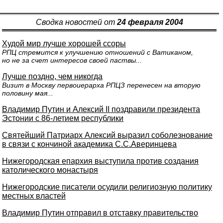
Сводка новостей от
24 февраля 2004
Худой мир лучше хорошей ссоры
РПЦ стремится к улучшению отношений с Ватиканом,
но не за счет интересов своей паствы...
Лучше поздно, чем никогда
Визит в Москву первоиерарха РПЦЗ перенесен на вторую
половину мая...
Владимир Путин и Алексий II поздравили президента
Эстонии с 86-летием республики
Святейший Патриарх Алексий выразил соболезнование
в связи с кончиной академика С.С.Аверинцева
Нижегородская епархия выступила против создания
католического монастыря
Нижегородские писатели осудили религиозную политику
местных властей
Владимир Путин отправил в отставку правительство