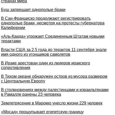
странах мира
Буш запрещает однополые браки
В Сан-Франциско продолжают регистрировать
однополые браки, несмотря на протесты губернатора
Калифорнии
«Аль-Каида» угрожает Соединенным Штатам новыми
терактами
Власти США за 2,5 года до терактов 11 сентября знали
имя одного из угонщиков самолетов
В Ираке арестован один из лидеров иракского
сопротивления
В Тихом океане обнаружен остров из мусора размером
с Центральную Европу
В столкновениях между палестинцами и израильтянами
в Рамалле ранены 23 человека
Землетрясение в Марокко унесло жизни 229 человек
«Мосад» прощупывает египетскую границу