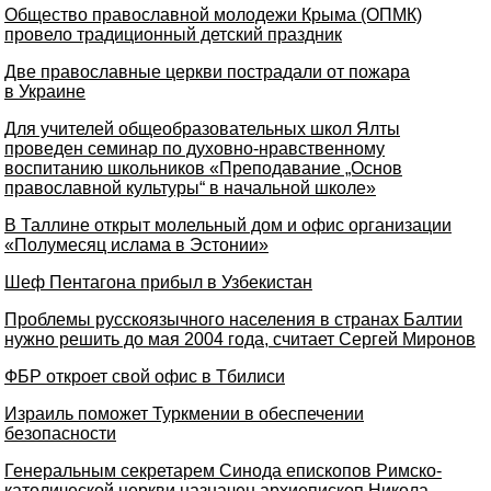
Общество православной молодежи Крыма (ОПМК)
провело традиционный детский праздник
Две православные церкви пострадали от пожара
в Украине
Для учителей общеобразовательных школ Ялты
проведен семинар по духовно-нравственному
воспитанию школьников «Преподавание „Основ
православной культуры“ в начальной школе»
В Таллине открыт молельный дом и офис организации
«Полумесяц ислама в Эстонии»
Шеф Пентагона прибыл в Узбекистан
Проблемы русскоязычного населения в странах Балтии
нужно решить до мая 2004 года, считает Сергей Миронов
ФБР откроет свой офис в Тбилиси
Израиль поможет Туркмении в обеспечении
безопасности
Генеральным секретарем Синода епископов Римско-
католической церкви назначен архиепископ Никола