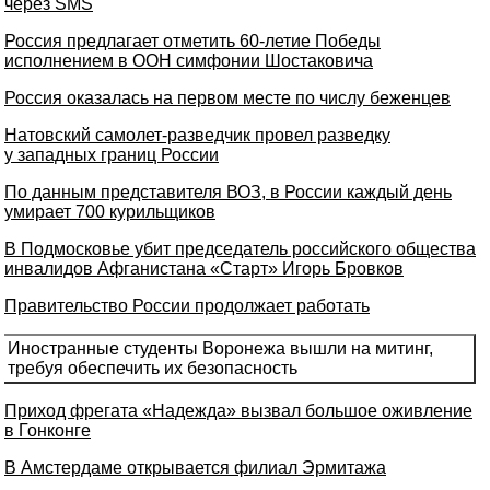
через SMS
Россия предлагает отметить 60-летие Победы
исполнением в ООН симфонии Шостаковича
Россия оказалась на первом месте по числу беженцев
Натовский самолет-разведчик провел разведку
у западных границ России
По данным представителя ВОЗ, в России каждый день
умирает 700 курильщиков
В Подмосковье убит председатель российского общества
инвалидов Афганистана «Старт» Игорь Бровков
Правительство России продолжает работать
Иностранные студенты Воронежа вышли на митинг,
требуя обеспечить их безопасность
Приход фрегата «Надежда» вызвал большое оживление
в Гонконге
В Амстердаме открывается филиал Эрмитажа