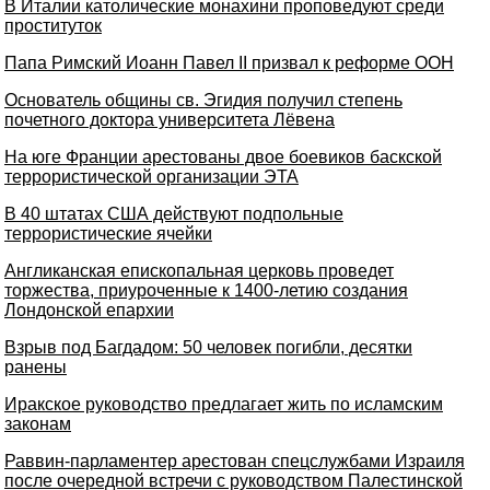
В Италии католические монахини проповедуют среди
проституток
Папа Римский Иоанн Павел II призвал к реформе ООН
Основатель общины св. Эгидия получил степень
почетного доктора университета Лёвена
На юге Франции арестованы двое боевиков баскской
террористической организации ЭТА
В 40 штатах США действуют подпольные
террористические ячейки
Англиканская епископальная церковь проведет
торжества, приуроченные к 1400-летию создания
Лондонской епархии
Взрыв под Багдадом: 50 человек погибли, десятки
ранены
Иракское руководство предлагает жить по исламским
законам
Раввин-парламентер арестован спецслужбами Израиля
после очередной встречи с руководством Палестинской