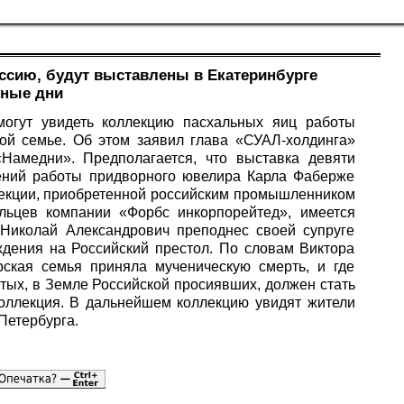
ссию, будут выставлены в Екатеринбурге
ьные дни
могут увидеть коллекцию пасхальных яиц работы
й семье. Об этом заявил глава «СУАЛ-холдинга»
Намедни». Предполагается, что выставка девяти
ений работы придворного ювелира Карла Фаберже
ллекции, приобретенной российским промышленником
ельцев компании «Форбс инкорпорейтед», имеется
 Николай Александрович преподнес своей супруге
ждения на Российский престол. По словам Виктора
арская семья приняла мученическую смерть, и где
тых, в Земле Российской просиявших, должен стать
коллекция. В дальнейшем коллекцию увидят жители
Петербурга.