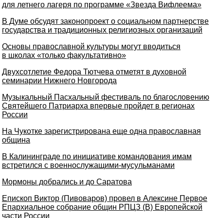
для летнего лагеря по программе «Звезда Вифлеема»
В Думе обсудят законопроект о социальном партнерстве
государства и традиционных религиозных организаций
Основы православной культуры могут вводиться
в школах «только факультативно»
Двухсотлетие Федора Тютчева отметят в духовной
семинарии Нижнего Новгорода
Музыкальный Пасхальный фестиваль по благословению
Святейшего Патриарха впервые пройдет в регионах
России
На Чукотке зарегистрирована еще одна православная
община
В Калининграде по инициативе командования имам
встретился с военнослужащими-мусульманами
Мормоны добрались и до Саратова
Епископ Виктор (Пивоваров) провел в Алексине Первое
Епархиальное собрание общин РПЦЗ (В) Европейской
части России