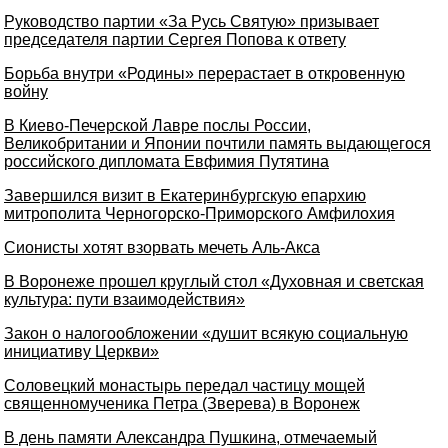
Руководство партии «За Русь Святую» призывает
председателя партии Сергея Попова к ответу
Борьба внутри «Родины» перерастает в откровенную
войну
В Киево-Печерской Лавре послы России,
Великобритании и Японии почтили память выдающегося
российского дипломата Евфимия Путятина
Завершился визит в Екатеринбургскую епархию
митрополита Черногорско-Приморского Амфилохия
Сионисты хотят взорвать мечеть Аль-Акса
В Воронеже прошел круглый стол «Духовная и светская
культура: пути взаимодействия»
Закон о налогообложении «душит всякую социальную
инициативу Церкви»
Соловецкий монастырь передал частицу мощей
священномученика Петра (Зверева) в Воронеж
В день памяти Александра Пушкина, отмечаемый