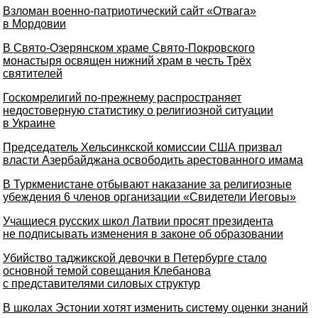
Взломан военно-патриотический сайт «Отвага»
в Мордовии
В Свято-Озерянском храме Свято-Покровского
монастыря освящен нижний храм в честь Трёх
святителей
Госкомрелигий по-прежнему распространяет
недостоверную статистику о религиозной ситуации
в Украине
Председатель Хельсинкской комиссии США призвал
власти Азербайджана освободить арестованного имама
В Туркменистане отбывают наказание за религиозные
убеждения 6 членов организации «Свидетели Иеговы»
Учащиеся русских школ Латвии просят президента
не подписывать изменения в законе об образовании
Убийство таджикской девочки в Петербурге стало
основной темой совещания Клебанова
с представителями силовых структур
В школах Эстонии хотят изменить систему оценки знаний