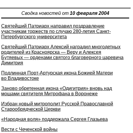
Сводка новостей от
10 февраля 2004
Святейший Патриарх направил поздравление
участникам торжеств по случаю 280-летия Санкт-
Петербургского университета
Святейший Патриарх Алексий наградил многодетных
родителей из Красноярска — Веру и Алексея
Бутяевых — орденами святого благоверного царевича
Димитрия
Подлинная Порт-Артурская икона Божией Матери
во Владивостоке
Заново обретенная икона «Одигитрия» вновь над
мощами святителя Митрофана в Воронеже
Избран новый митрополит Русской Православной
Старообрядческой Церкви
«Народная воля» поддержала Сергея Глазьева
Вести с Чеченской войны