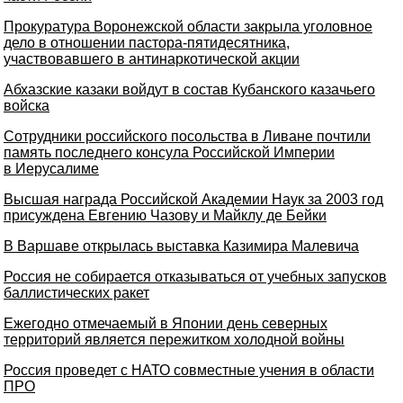
Прокуратура Воронежской области закрыла уголовное
дело в отношении пастора-пятидесятника,
участвовавшего в антинаркотической акции
Абхазские казаки войдут в состав Кубанского казачьего
войска
Сотрудники российского посольства в Ливане почтили
память последнего консула Российской Империи
в Иерусалиме
Высшая награда Российской Академии Наук за 2003 год
присуждена Евгению Чазову и Майклу де Бейки
В Варшаве открылась выставка Казимира Малевича
Россия не собирается отказываться от учебных запусков
баллистических ракет
Ежегодно отмечаемый в Японии день северных
территорий является пережитком холодной войны
Россия проведет с НАТО совместные учения в области
ПРО