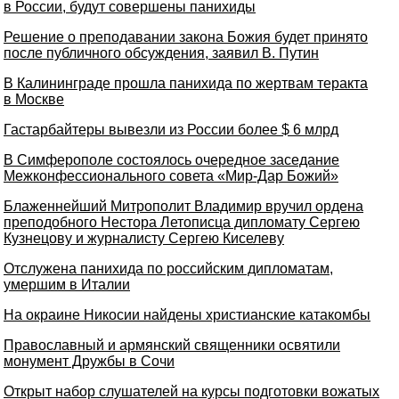
в России, будут совершены панихиды
Решение о преподавании закона Божия будет принято
после публичного обсуждения, заявил В. Путин
В Калининграде прошла панихида по жертвам теракта
в Москве
Гастарбайтеры вывезли из России более $ 6 млрд
В Симферополе состоялось очередное заседание
Межконфессионального совета «Мир-Дар Божий»
Блаженнейший Митрополит Владимир вручил ордена
преподобного Нестора Летописца дипломату Сергею
Кузнецову и журналисту Сергею Киселеву
Отслужена панихида по российским дипломатам,
умершим в Италии
На окраине Никосии найдены христианские катакомбы
Православный и армянский священники освятили
монумент Дружбы в Сочи
Открыт набор слушателей на курсы подготовки вожатых