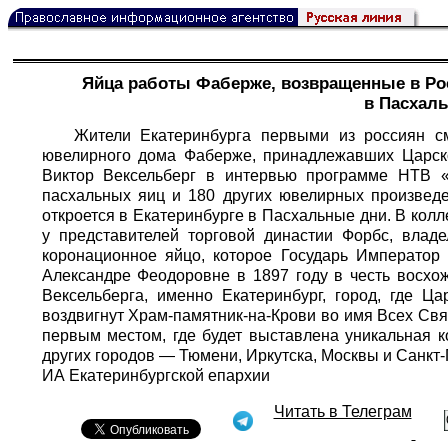
Яйца работы Фаберже, возвращенные в Ро
в Пасхал
Жители Екатеринбурга первыми из россиян с
ювелирного дома Фаберже, принадлежавших Царско
Виктор Вексельберг в интервью программе НТВ «
пасхальных яиц и 180 других ювелирных произвед
откроется в Екатеринбурге в Пасхальные дни. В ко
у представителей торговой династии Форбс, влад
коронационное яйцо, которое Государь Император
Александре Феодоровне в 1897 году в честь восхо
Вексельберга, именно Екатеринбург, город, где Ц
воздвигнут Храм-памятник-на-Крови во имя Всех Свя
первым местом, где будет выставлена уникальная 
других городов — Тюмени, Иркутска, Москвы и Санкт-
ИА Екатеринбургской епархии
Читать в Телеграм