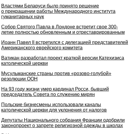
Властями Беларуси было принято решение
о прекращении работы Международного института
гуманитарных наук
Собор Святого Павла в Лондоне встретит свое 300-
летие полностью обновленным и отреставрированным
Иоанн Павел II встретился с делегацией представителей
Американского еврейского комитета
Ватикан разработал проект краткой версии Катехизиса
католической церкви
Мусульманские страны против «розово-голубой»
резолюции ООН
На 93 году жизни умер кардинал Росси, бывший
председатель Совета по служению мирян
Польские бизнесмены использовали каналы
католической церкви для уклонения от налогов
Депутаты Национального собрания Франции одобрили
законопроект о запрете религиозной одежды в школах