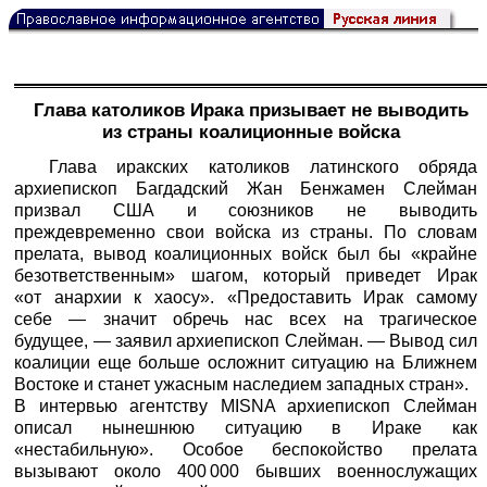
Глава католиков Ирака призывает не выводить
из страны коалиционные войска
Глава иракских католиков латинского обряда
архиепископ Багдадский Жан Бенжамен Слейман
призвал США и союзников не выводить
преждевременно свои войска из страны. По словам
прелата, вывод коалиционных войск был бы «крайне
безответственным» шагом, который приведет Ирак
«от анархии к хаосу». «Предоставить Ирак самому
себе — значит обречь нас всех на трагическое
будущее, — заявил архиепископ Слейман. — Вывод сил
коалиции еще больше осложнит ситуацию на Ближнем
Востоке и станет ужасным наследием западных стран».
В интервью агентству MISNA архиепископ Слейман
описал нынешнюю ситуацию в Ираке как
«нестабильную». Особое беспокойство прелата
вызывают около 400 000 бывших военнослужащих