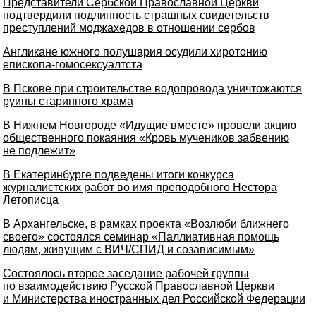
Представители Сербской Православной Церкви
подтвердили подлинность страшных свидетельств
преступлений моджахедов в отношении сербов
Англикане южного полушария осудили хиротонию
епископа-гомосексуалтста
В Пскове при строительстве водопровода уничтожаются
руины старинного храма
В Нижнем Новгороде «Идущие вместе» провели акцию
общественного покаяния «Кровь мучеников забвению
не подлежит»
В Екатеринбурге подведены итоги конкурса
журналистских работ во имя преподобного Нестора
Летописца
В Архангельске, в рамках проекта «Возлюби ближнего
своего» состоялся семинар «Паллиативная помощь
людям, живущим с ВИЧ/СПИД и созависимым»
Состоялось второе заседание рабочей группы
по взаимодействию Русской Православной Церкви
и Министерства иностранных дел Российской Федерации