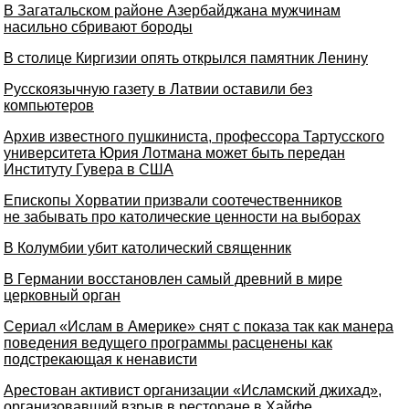
В Загатальском районе Азербайджана мужчинам
насильно сбривают бороды
В столице Киргизии опять открылся памятник Ленину
Русскоязычную газету в Латвии оставили без
компьютеров
Архив известного пушкиниста, профессора Тартусского
университета Юрия Лотмана может быть передан
Институту Гувера в США
Епископы Хорватии призвали соотечественников
не забывать про католические ценности на выборах
В Колумбии убит католический священник
В Германии восстановлен самый древний в мире
церковный орган
Cериал «Ислам в Америке» снят с показа так как манера
поведения ведущего программы расценены как
подстрекающая к ненависти
Арестован активист организации «Исламский джихад»,
организовавший взрыв в ресторане в Хайфе