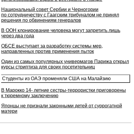
Национальный совет Сербии и Черногории
по сотрудничеству с Гаагским трибуналом не принял
решения по обвинениям генералов
В ООН клонирование человека могут запретить лишь
через два года
ОБСЕ выступает за разработку системы мер,
направленных против применения пыток
Один из самых популярных универмагов Парижа открыл
курсы стриптиза для своих посетительниц
Студенты из ОАЭ променяли США на Малайзию
В Марокко 14- летние сестры-террористки приговорены
к тюремному заключению
Японцы не признали законными детей от суррогатной
матери