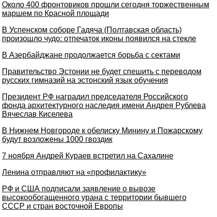
Около 400 фронтовиков прошли сегодня торжественным
маршем по Красной площади
В Успенском соборе Гадяча (Полтавская область)
произошло чудо: отпечаток иконы появился на стекле
В Азербайджане продолжается борьба с сектами
Правительство Эстонии не будет спешить с переводом
русских гимназий на эстонский язык обучения
Президент РФ наградил председателя Российского
фонда архитектурного наследия имени Андрея Рублева
Вячеслав Киселева
В Нижнем Новгороде к обелиску Минину и Пожарскому
будут возложены 1000 гвоздик
7 ноября Андрей Кураев встретил на Сахалине
Ленина отправляют на «профилактику»
РФ и США подписали заявление о вывозе
высокообогащенного урана с территории бывшего
СССР и стран восточной Европы