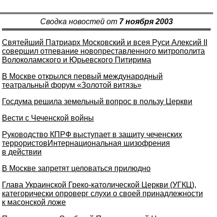
Сводка новостей от
7 ноября 2003
Святейший Патриарх Московский и всея Руси Алексий II
совершил отпевание новопреставленного митрополита
Волоколамского и Юрьевского Питирима
В Москве открылся первый международный
театральный форум «Золотой витязь»
Госдума решила земельный вопрос в пользу Церкви
Вести с Чеченской войны
Руководство КПРФ выступает в защиту чеченских
террористовИнтернациональная шизофрения
в действии
В Москве запретят целоваться прилюдно
Глава Украинской Греко-католической Церкви (УГКЦ),
категорически опроверг слухи о своей принадлежности
к масонской ложе