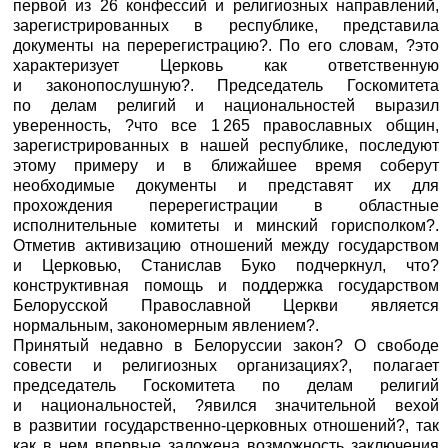
первой из 26 конфессий и религиозных направлений,
зарегистрированных в республике, представила
документы на перерегистрацию?. По его словам, ?это
характеризует Церковь как ответственную
и законопослушную?. Председатель Госкомитета
по делам религий и национальностей выразил
уверенность, ?что все 1 265 православных общин,
зарегистрированных в нашей республике, последуют
этому примеру и в ближайшее время соберут
необходимые документы и представят их для
прохождения перерегистрации в областные
исполнительные комитеты и минский горисполком?.
Отметив активизацию отношений между государством
и Церковью, Станислав Буко подчеркнул, что?
конструктивная помощь и поддержка государством
Белорусской Православной Церкви является
нормальным, закономерным явлением?.
Принятый недавно в Белоруссии закон? О свободе
совести и религиозных организациях?, полагает
председатель Госкомитета по делам религий
и национальностей, ?явился значительной вехой
в развитии государственно-церковных отношений?, так
как в нем впервые заложена возможность заключения