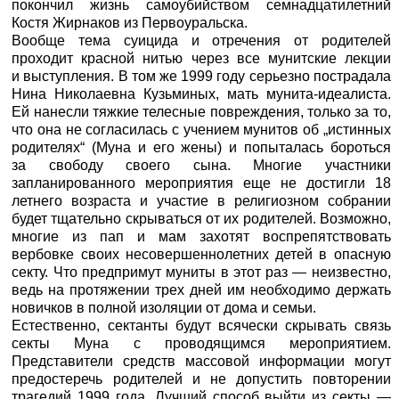
покончил жизнь самоубийством семнадцатилетний
Костя Жирнаков из Первоуральска.
Вообще тема суицида и отречения от родителей
проходит красной нитью через все мунитские лекции
и выступления. В том же 1999 году серьезно пострадала
Нина Николаевна Кузьминых, мать мунита-идеалиста.
Ей нанесли тяжкие телесные повреждения, только за то,
что она не согласилась с учением мунитов об „истинных
родителях“ (Муна и его жены) и попыталась бороться
за свободу своего сына. Многие участники
запланированного мероприятия еще не достигли 18
летнего возраста и участие в религиозном собрании
будет тщательно скрываться от их родителей. Возможно,
многие из пап и мам захотят воспрепятствовать
вербовке своих несовершеннолетних детей в опасную
секту. Что предпримут муниты в этот раз — неизвестно,
ведь на протяжении трех дней им необходимо держать
новичков в полной изоляции от дома и семьи.
Естественно, сектанты будут всячески скрывать связь
секты Муна с проводящимся мероприятием.
Представители средств массовой информации могут
предостеречь родителей и не допустить повторении
трагедий 1999 года. Лучший способ выйти из секты —