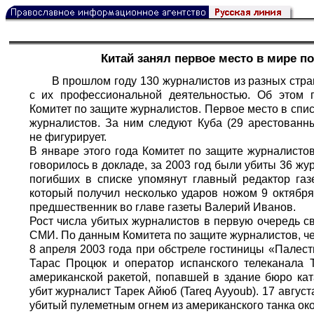
Китай занял первое место в мире п
В прошлом году 130 журналистов из разных стр
с их профессиональной деятельностью. Об этом 
Комитет по защите журналистов. Первое место в спис
журналистов. За ним следуют Куба (29 арестованны
не фигурирует.
В январе этого года Комитет по защите журналисто
говорилось в докладе, за 2003 год были убиты 36 жу
погибших в списке упомянут главный редактор газ
который получил несколько ударов ножом 9 октября
предшественник во главе газеты Валерий Иванов.
Рост числа убитых журналистов в первую очередь св
СМИ. По данным Комитета по защите журналистов, че
8 апреля 2003 года при обстреле гостиницы «Палест
Тарас Процюк и оператор испанского телеканала T
американской ракетой, попавшей в здание бюро кат
убит журналист Тарек Айюб (Tareq Ayyoub). 17 авгус
убитый пулеметным огнем из американского танка око