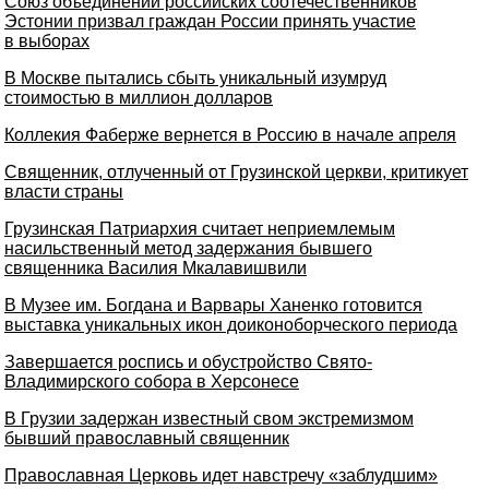
Союз объединений российских соотечественников
Эстонии призвал граждан России принять участие
в выборах
В Москве пытались сбыть уникальный изумруд
стоимостью в миллион долларов
Коллекия Фаберже вернется в Россию в начале апреля
Священник, отлученный от Грузинской церкви, критикует
власти страны
Грузинская Патриархия считает неприемлемым
насильственный метод задержания бывшего
священника Василия Мкалавишвили
В Музее им. Богдана и Варвары Ханенко готовится
выставка уникальных икон доиконоборческого периода
Завершается роспись и обустройство Свято-
Владимирского собора в Херсонесе
В Грузии задержан известный свом экстремизмом
бывший православный священник
Православная Церковь идет навстречу «заблудшим»