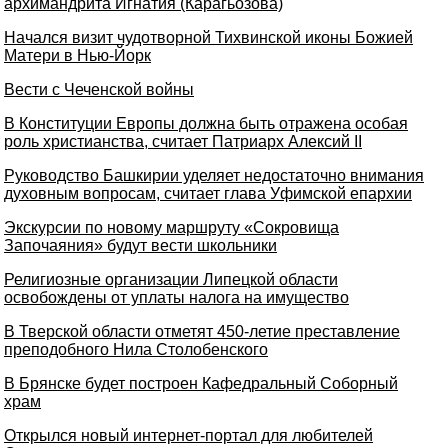
архимандрита Игнатия (Карагьозова)
Начался визит чудотворной Тихвинской иконы Божией
Матери в Нью-Йорк
Вести с Чеченской войны
В Конституции Европы должна быть отражена особая
роль христианства, считает Патриарх Алексий II
Руководство Башкирии уделяет недостаточно внимания
духовным вопросам, считает глава Уфимской епархии
Экскурсии по новому маршруту «Сокровища
Започаяния» будут вести школьники
Религиозные организации Липецкой области
освобождены от уплаты налога на имущество
В Тверской области отметят 450-летие преставление
преподобного Нила Столобенского
В Брянске будет построен Кафедральный Соборный
храм
Открылся новый интернет-портал для любителей