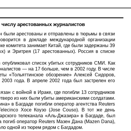
о числу арестованных журналистов
ан были арестованы и отправлены в тюрьмы в связи
говорится в докладе международной организации
ке комитета занимает Китай, где были задержаны 39
х) и Эритрея (17 арестованных). Россия в списке
в опубликовал список убитых сотрудников СМИ. Как
рналистов — на 17 больше, чем в 2002 году. В числе
еты «Тольяттинское обозрение» Алексей Сидоров,
 2003 года. В апреле 2002 года был застрелен его
язан с войной в Ираке, где погибли 13 сотрудников
тверо из них были убиты американскими солдатами.
ина» в Багдаде погибли оператор агентства Reuters
elecinco Хосе Коузо (Jose Couso). В тот же день
арского телеканала «Аль-Джазира» в Багдаде, был
та погиб оператор Reuters Мазен Дана (Mazen Dana),
ло одной из тюрем рядом с Багдадом.