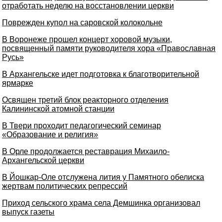
отработать неделю на восстановлении церкви
Поврежден купол на саровской колокольне
В Воронеже прошел концерт хоровой музыки,
посвященный памяти руководителя хора «Православная
Русь»
В Архангельске идет подготовка к благотворительной
ярмарке
Освящен третий блок реакторного отделения
Калининской атомной станции
В Твери проходит педагогический семинар
«Образование и религия»
В Орле продолжается реставрация Михаило-
Архангельской церкви
В Йошкар-Оле отслужена лития у Памятного обелиска
жертвам политических репрессий
Приход сельского храма села Демшинка организовал
выпуск газеты