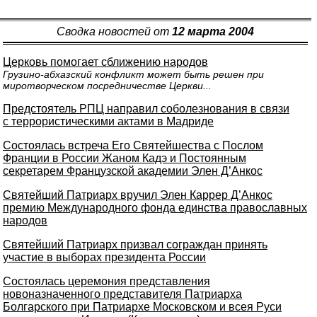
Сводка новостей от
12 марта 2004
Церковь помогает сближению народов
Грузино-абхазский конфликт может быть решен при
миротворческом посредничестве Церкви...
Предстоятель РПЦ направил соболезнования в связи
с террористическими актами в Мадриде
Состоялась встреча Его Святейшества с Послом
Франции в России Жаном Кадэ и Постоянным
секретарем Французской академии Элен Д’Анкос
Святейший Патриарх вручил Элен Каррер Д’Анкос
премию Международного фонда единства православных
народов
Святейший Патриарх призвал сограждан принять
участие в выборах президента России
Состоялась церемония представления
новоназначенного представителя Патриарха
Болгарского при Патриархе Московском и всея Руси