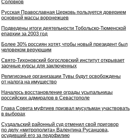
Соловков
Русская Православная Церковь пользуется доверием
основной массы воронежцев
Подведены итоги деятельности Тобольско-Тюменской
епархии за 2003 год
Более 30% россиян хотят, чтобы новый президент был
человеком верующим
Свято-Тихоновский богословский институт открывает
заочные курсы для заключенных
Религиозные организации Тувы будут освобождены
от налога на имущество
Началось восстановление ограды усыпальницы
российских адмиралов в Севастополе
Глава Совета муфтиев призвал мусульман участвовать
в выборах
Суздальский районный суд отменил свой приговор
по делу «митрополита» Валентина Русанцова,
осудивший его за педофилию