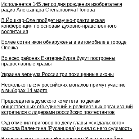
Исполняется 145 лет со дня рождения изобретателя
радио Александра Степановича Попова
В Йошкар-Оле пройдет научно-практическая
конференция по основам духовно-нравственного
воспитания
Более сотни икон обнаружены в автомобиле в городе
Опочка
Во всех районах Екатеринбурга будут построены
православные храмы
Украина вернула России три похищенные иконы
Несколько тысяч российских монахов примут участие
в выборах 14 марта
Председатель думского комитета по делам
общественных объединений и религиозных организаций
встретился с лидерами российских протестантов
Суд отменил приговор по делу главы «суздальского»
раскола Валентина (Русанцова) и снял с него судимость
В московском костеле Непорочного Зачатия пройдет