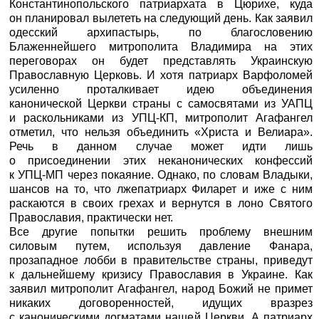
Константинопольского патриархата в Цюрихе, куда
он планировал вылететь на следующий день. Как заявил
одесский архипастырь, по благословению
Блаженнейшего митрополита Владимира на этих
переговорах он будет представлять Украинскую
Православную Церковь. И хотя патриарх Варфоломей
усиленно проталкивает идею объединения
канонической Церкви страны с самосвятами из УАПЦ
и раскольниками из УПЦ-КП, митрополит Агафангел
отметил, что нельзя объединить «Христа и Велиара».
Речь в данном случае может идти лишь
о присоединении этих неканонических конфессий
к УПЦ-МП через покаяние. Однако, по словам Владыки,
шансов на то, что лжепатриарх Филарет и иже с ним
раскаются в своих грехах и вернутся в лоно Святого
Православия, практически нет.
Все другие попытки решить проблему внешним
силовым путем, используя давление Фанара,
прозападное лобби в правительстве страны, приведут
к дальнейшему кризису Православия в Украине. Как
заявил митрополит Агафангел, народ Божий не примет
никаких договоренностей, идущих вразрез
с каноническими догматами нашей Церкви. А патриарх