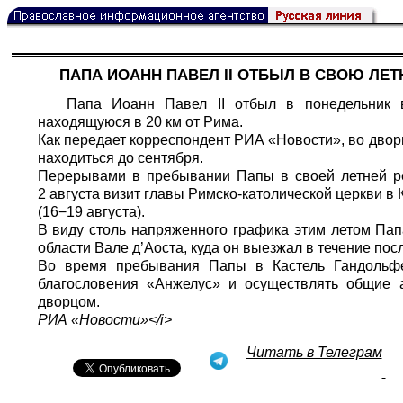
ПАПА ИОАНН ПАВЕЛ II ОТБЫЛ В СВОЮ Л
Папа Иоанн Павел II отбыл в понедельник 
находящуюся в 20 км от Рима.
Как передает корреспондент
РИА «Новости»,
во двор
находиться до сентября.
Перерывами в пребывании Папы в своей летней р
2 августа визит главы Римско-католической церкви в 
(16−19 августа).
В виду столь напряженного графика этим летом Пап
области Вале д’Аоста, куда он выезжал в течение посл
Во время пребывания Папы в Кастель Гандольфе
благословения «Анжелус» и осуществлять общие 
дворцом.
РИА «Новости»<
/i>
Читать в Телеграм