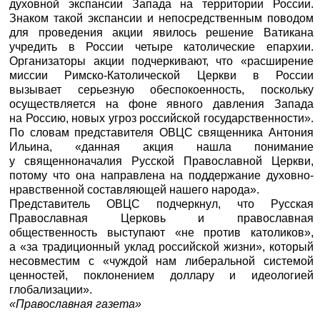
духовной экспансии Запада на территории России.
Знаком такой экспансии и непосредственным поводом
для проведения акции явилось решение Ватикана
учредить в России четыре католические епархии.
Организаторы акции подчеркивают, что «расширение
миссии Римско-Католической Церкви в России
вызывает серьезную обеспокоенность, поскольку
осуществляется на фоне явного давления Запада
на Россию, новых угроз российской государственности».
По словам представителя ОВЦС священника Антония
Ильина, «данная акция нашла понимание
у священноначалия Русской Православной Церкви,
потому что она направлена на поддержание духовно-
нравственной составляющей нашего народа».
Представитель ОВЦС подчеркнул, что Русская
Православная Церковь и православная
общественность выступают «не против католиков»,
а «за традиционный уклад российской жизни», который
несовместим с «чуждой нам либеральной системой
ценностей, поклонением доллару и идеологией
глобализации».
«Православная газета»