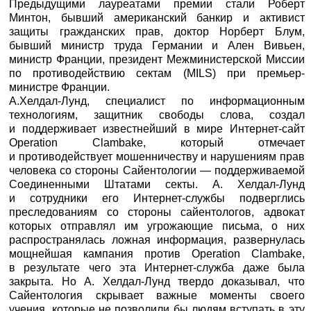
Предыдущими лауреатами премии стали Роберт
Минтон, бывший американский банкир и активист
защиты гражданских прав, доктор Норберт Блум,
бывший министр труда Германии и Ален Вивьен,
министр Франции, президент Межминистерской Миссии
по противодействию сектам (MILS) при премьер-
министре Франции.
А.Хелдал-Лунд, специалист по информационным
технологиям, защитник свободы слова, создал
и поддерживает известнейший в мире Интернет-сайт
Operation Clambake, который отмечает
и противодействует мошенничеству и нарушениям прав
человека со стороны Сайентологии — поддерживаемой
Соединенными Штатами секты. А. Хелдал-Лунд
и сотрудники его Интернет-службы подверглись
преследованиям со стороны сайентологов, адвокат
которых отправлял им угрожающие письма, о них
распространялась ложная информация, развернулась
мощнейшая кампания против Operation Clambake,
в результате чего эта Интернет-служба даже была
закрыта. Но А. Хелдал-Лунд твердо доказывал, что
Сайентология скрывает важные моменты своего
учения, которые не позволили бы людям вступать в эту