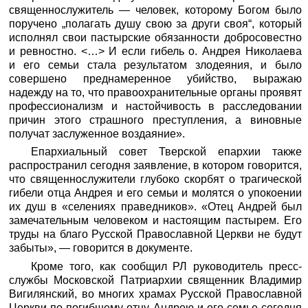
священнослужитель — человек, которому Богом было
поручено „полагать душу свою за други своя“, который
исполнял свои пастырские обязанности добросовестно
и ревностно. <…> И если гибель о. Андрея Николаева
и его семьи стала результатом злодеяния, и было
совершено преднамеренное убийство, выражаю
надежду на то, что правоохранительные органы проявят
профессионализм и настойчивость в расследовании
причин этого страшного преступления, а виновные
получат заслуженное воздаяние».
Епархиальный совет Тверской епархии также
распространил сегодня заявление, в котором говорится,
что священнослужители глубоко скорбят о трагической
гибели отца Андрея и его семьи и молятся о упокоении
их душ в «селениях праведников». «Отец Андрей был
замечательным человеком и настоящим пастырем. Его
труды на благо Русской Православной Церкви не будут
забыты», — говорится в документе.
Кроме того, как сообщил РЛ руководитель пресс-
службы Московской Патриархии священник Владимир
Вигилянский, во многих храмах Русской Православной
Церкви по погибшему отцу Андрею и его семье сегодня