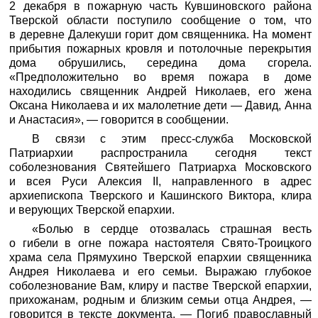
2 декабря в пожарную часть Кувшиновского района
Тверской области поступило сообщение о том, что
в деревне Далекуши горит дом священника. На момент
прибытия пожарных кровля и потолочные перекрытия
дома обрушились, середина дома сгорела.
«Предположительно во время пожара в доме
находились священник Андрей Николаев, его жена
Оксана Николаева и их малолетние дети — Давид, Анна
и Анастасия», — говорится в сообщении.
В связи с этим
пресс-служба Московской
Патриархии
распространила сегодня текст
соболезнования Святейшего Патриарха Московского
и всея Руси Алексия II, направленного в адрес
архиепископа Тверского и Кашинского Виктора, клира
и верующих Тверской епархии.
«Болью в сердце отозвалась страшная весть
о гибели в огне пожара настоятеля Свято-Троицкого
храма села Прямухино Тверской епархии священника
Андрея Николаева и его семьи. Выражаю глубокое
соболезнование Вам, клиру и пастве Тверской епархии,
прихожанам, родным и близким семьи отца Андрея, —
говорится в тексте документа. — Погиб православный