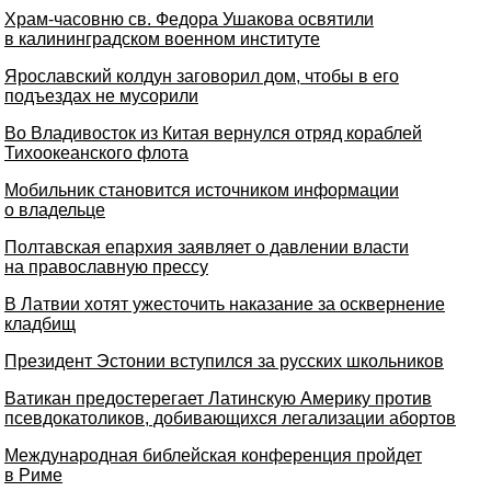
Храм-часовню св. Федора Ушакова освятили
в калининградском военном институте
Ярославский колдун заговорил дом, чтобы в его
подъездах не мусорили
Во Владивосток из Китая вернулся отряд кораблей
Тихоокеанского флота
Мобильник становится источником информации
о владельце
Полтавская епархия заявляет о давлении власти
на православную прессу
В Латвии хотят ужесточить наказание за осквернение
кладбищ
Президент Эстонии вступился за русских школьников
Ватикан предостерегает Латинскую Америку против
псевдокатоликов, добивающихся легализации абортов
Международная библейская конференция пройдет
в Риме