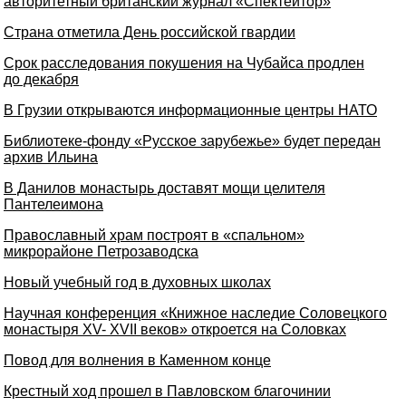
авторитетный британский журнал «Спектейтор»
Страна отметила День российской гвардии
Срок расследования покушения на Чубайса продлен
до декабря
В Грузии открываются информационные центры НАТО
Библиотеке-фонду «Русское зарубежье» будет передан
архив Ильина
В Данилов монастырь доставят мощи целителя
Пантелеимона
Православный храм построят в «спальном»
микрорайоне Петрозаводска
Новый учебный год в духовных школах
Научная конференция «Книжное наследие Соловецкого
монастыря XV- XVII веков» откроется на Соловках
Повод для волнения в Каменном конце
Крестный ход прошел в Павловском благочинии