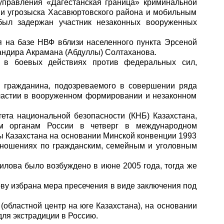
управления «Дагестанская граница» криминальной
и угрозыска Хасавюртовского района и мобильным
ыл задержан участник незаконных вооруженных
я на базе НВФ вблизи населенного пункта Эрсеной
андира Акрамана (Абдуллы) Солтаханова.
е в боевых действиях против федеральных сил,
о гражданина, подозреваемого в совершении ряда
участии в вооруженном формировании и незаконном
тета национальной безопасности (КНБ) Казахстана,
м органам России в четверг в международном
ы Казахстана на основании Минской конвенции 1993
тношениях по гражданским, семейным и уголовным
илова было возбуждено в июне 2005 года, тогда же
у избрана мера пресечения в виде заключения под
областной центр на юге Казахстана), на основании
для экстрадиции в Россию.