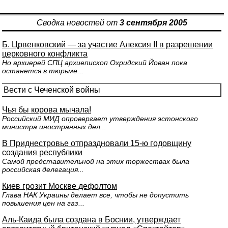
Сводка новостей от
3 сентября 2005
Б. Црвенковский — за участие Алексия II в разрешении
церковного конфликта
Но архиерей СПЦ архиепископ Охридский Йован пока
останется в тюрьме...
Вести с Чеченской войны
Чья бы корова мычала!
Российский МИД опровергает утверждения эстонского
министра иностранных дел...
В Приднестровье отпраздновали 15-ю годовщину
создания республики
Самой представительной на этих торжествах была
российская делегация...
Киев грозит Москве дефолтом
Глава НАК Украины делает все, чтобы не допустить
повышения цен на газ...
Аль-Каида была создана в Боснии, утверждает