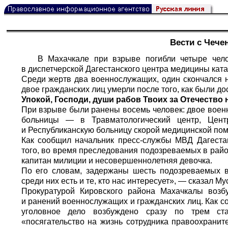
Вести с Чече
В Махачкале при взрыве погибли четыре чел
в диспетчерской Дагестанского центра медицины кат
Среди жертв два военнослужащих, один скончался н
двое гражданских лиц умерли после того, как были д
Упокой, Господи, души рабов Твоих за Отечество
При взрыве были ранены восемь человек: двое воен
больницы — в Травматологический центр, Центр
и Республиканскую больницу скорой медицинской по
Как сообщил начальник пресс-службы МВД Дагеста
того, во время преследования подозреваемых в райо
капитан милиции и несовершеннолетняя девочка.
По его словам, задержаны шесть подозреваемых в
среди них есть и те, кто нас интересует», — сказал Му
Прокуратурой Кировского района Махачкалы возб
и ранений военнослужащих и гражданских лиц. Как с
уголовное дело возбуждено сразу по трем ст
«посягательство на жизнь сотрудника правоохранит