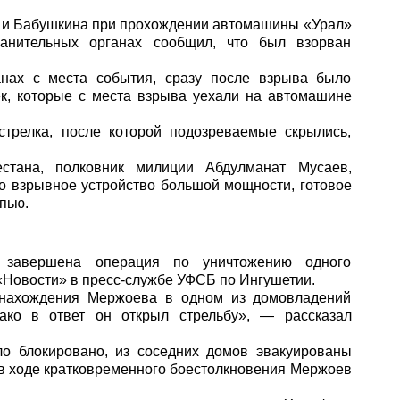
го и Бабушкина при прохождении автомашины «Урал»
анительных органах сообщил, что был взорван
анах с места события, сразу после взрыва было
ек, которые с места взрыва уехали на автомашине
трелка, после которой подозреваемые скрылись,
стана, полковник милиции Абдулманат Мусаев,
 взрывное устройство большой мощности, готовое
пью.
 завершена операция по уничтожению одного
«Новости»
в пресс-службе УФСБ по Ингушетии.
о нахождения Мержоева в одном из домовладений
ако в ответ он открыл стрельбу», — рассказал
о блокировано, из соседних домов эвакуированы
«в ходе кратковременного боестолкновения Мержоев