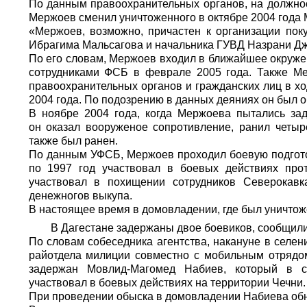
По данным правоохранительных органов, на должно
Мержоев сменил уничтоженного в октябре 2004 года
«Мержоев, возможно, причастен к организации пок
Ибрагима Мальсагова и начальника ГУВД Назрани Дж
По его словам, Мержоев входил в ближайшее окруже
сотрудниками ФСБ в феврале 2005 года. Также Ме
правоохранительных органов и гражданских лиц в х
2004 года. По подозрению в данных деяниях он был 
В ноябре 2004 года, когда Мержоева пытались зад
он оказал вооруженое сопротивление, ранил четы
также был ранен.
По данным УФСБ, Мержоев проходил боевую подготов
по 1997 год участвовал в боевых действиях про
участвовал в похищении сотрудников Северокав
денежногов выкупа.
В настоящее время в домовладении, где был уничто
В Дагестане задержаны двое боевиков, сообщил
По словам собеседника агентства, накануне в селе
райотдела милиции совместно с мобильным отрядо
задержан Мовлид-Магомед Набиев, который в с
участвовал в боевых действиях на территории Чечни.
При проведении обыска в домовладении Набиева обн