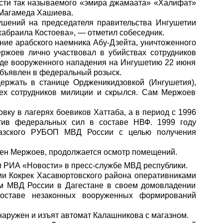
сти так называемого «эмира джамаата» «Халифат»
 Магамеда Хашиева.
ушений на председателя правительства Ингушетии
абраила Костоева», — отметил собеседник.
ние арабского наемника Абу-Дзейта, уничтоженного
ржоев лично участвовал в убийствах сотрудников
оде вооруженного нападения на Ингушетию 22 июня
объявлен в федеральный розыск.
ержать в станице Ордженикидзовкой (Ингушетия),
рех сотрудников милиции и скрылся. Сам Мержоев
ку в лагерях боевиков Хаттаба, а в период с 1996
тив федеральных сил в составе НВФ. 1999 году
казского РУБОП МВД России с целью получения
жен Мержоев, продолжается осмотр помещений.
и
РИА «Новости»
в пресс-службе МВД республики.
нии Кокрек Хасавюртовского района оперативниками
м МВД России в Дагестане в своем домовладении
оставе незаконных вооруженных формирований
аружен и изъят автомат Калашникова с магазном.