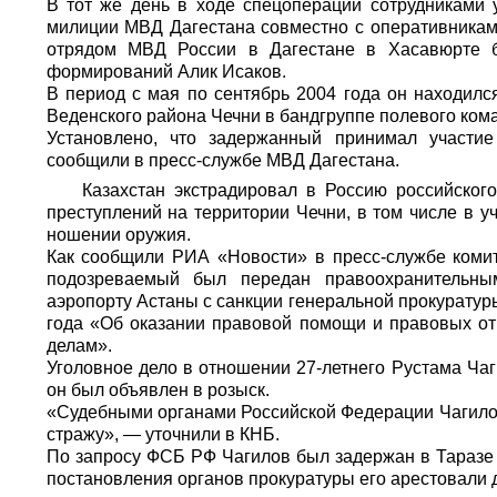
В тот же день в ходе спецоперации сотрудниками 
милиции МВД Дагестана совместно с оперативникам
отрядом МВД России в Дагестане в Хасавюрте б
формирований Алик Исаков.
В период с мая по сентябрь 2004 года он находилс
Веденского района Чечни в бандгруппе полевого ком
Установлено, что задержанный принимал участи
сообщили в пресс-службе МВД Дагестана.
Казахстан экстрадировал в Россию российског
преступлений на территории Чечни, в том числе в 
ношении оружия.
Как сообщили
РИА «Новости»
в пресс-службе коми
подозреваемый был передан правоохранительны
аэропорту Астаны с санкции генеральной прокуратур
года «Об оказании правовой помощи и правовых о
делам».
Уголовное дело в отношении 27-летнего Рустама Чаг
он был объявлен в розыск.
«Судебными органами Российской Федерации Чагилов
стражу», — уточнили в КНБ.
По запросу ФСБ РФ Чагилов был задержан в Таразе (
постановления органов прокуратуры его арестовали 