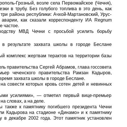
рополь-Грозный, возле села Первомайское (Чечня),
зки в трубу. Без голубого топлива в это день, как
три района республики: Ачхой-Мартановский, Урус-
 аварии, как сказали корреспонденту
ИА Regnum
е частое.
оводству МВД Чечни с просьбой усилить борьбу
 в результате захвата школы в городе Беслане
ый комплекс жертвам терактов на территории базы
ль правительства Сергей Абрамов, глава госсовета
ьер чеченского правительства Рамзан Кадыров,
время захвата школы в городе Беслане.
на совести которых кровь сотен детей и невинных
ными усилиями», — отметил первый вице-премьер
на словах, а на деле.
ы также к памятнику погибшего президента Чечни
ели Кадырова на стадионе «Динамо» и к памятнику
 в декабре 2002 года. Этот памятник установлен