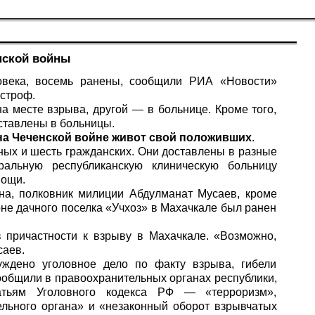
нской войны
овека, восемь ранены, сообщили
РИА «Новости»
астроф.
а месте взрыва, другой — в больнице. Кроме того,
оставлены в больницы.
 на Чеченской войне живот свой положивших
.
ных и шесть гражданских. Они доставлены в разные
альную республиканскую клиническую больницу
мощи.
на, полковник милиции Абдулманат Мусаев, кроме
не дачного поселка «Учхоз» в Махачкале был ранен
 причастности к взрыву в Махачкале. «Возможно,
саев.
уждено уголовное дело по факту взрыва, гибели
ообщили в правоохранительных органах республики,
атьям Уголовного кодекса РФ — «терроризм»,
ельного органа» и «незаконный оборот взрывчатых