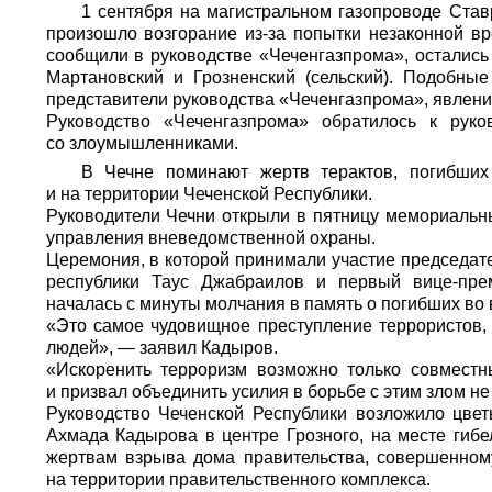
1 сентября на магистральном газопроводе Став
произошло возгорание из-за попытки незаконной вре
сообщили в руководстве «Чеченгазпрома», остались 
Мартановский и Грозненский (сельский). Подобные
представители руководства «Чеченгазпрома», явлени
Руководство «Чеченгазпрома» обратилось к рук
со злоумышленниками.
В Чечне поминают жертв терактов, погибших
и на территории Чеченской Республики.
Руководители Чечни открыли в пятницу мемориальн
управления вневедомственной охраны.
Церемония, в которой принимали участие председате
республики Таус Джабраилов и первый вице-прем
началась с минуты молчания в память о погибших во 
«Это самое чудовищное преступление террористов, 
людей», — заявил Кадыров.
«Искоренить терроризм возможно только совмест
и призвал объединить усилия в борьбе с этим злом не 
Руководство Чеченской Республики возложило цвет
Ахмада Кадырова в центре Грозного, на месте гиб
жертвам взрыва дома правительства, совершенному
на территории правительственного комплекса.