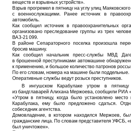
веществ и взрывных устройств».
Взрыв прогремел в пятницу на углу улиц Маяковско
с военнослужащими. Ранее источник в правоохр
автомобиль.
Как сообщил источник в правоохранительных орг
организовано преследование группы из трех челов
ВАЗ-21 099.
В районе Сепараторного поселка произошла перес
бросив машину.
Как сообщил начальник пресс-службы МВД Даге
в брошенной преступниками автомашине обнаружено
к применению, и большое количество патронов россы
По его словам, номера на машине были поддельные.
Оперативные службы ведут розыск преступников.
В ингушском Карабулаке утром в пятницу
из бандглаварей Алихана Мержоева, сообщили
РИА 
«Утром в пятницу, когда было установлено мест
Карабулака, ему было предложено сдаться. Отдн
собеседник агентства.
Домовладение, в котором находился Мержоев, был
гражданские лица. По словам представителя УФСБ, 
был уничтожен».