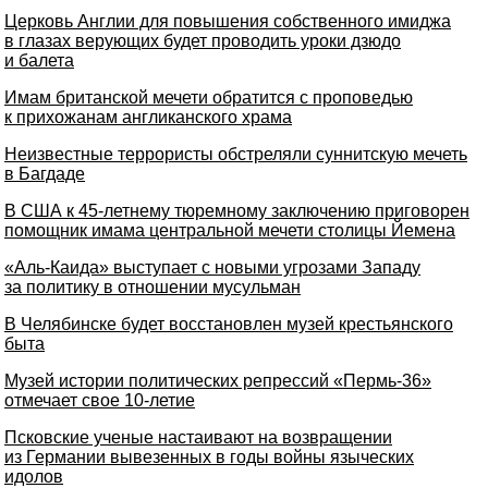
Церковь Англии для повышения собственного имиджа
в глазах верующих будет проводить уроки дзюдо
и балета
Имам британской мечети обратится с проповедью
к прихожанам англиканского храма
Неизвестные террористы обстреляли суннитскую мечеть
в Багдаде
В США к 45-летнему тюремному заключению приговорен
помощник имама центральной мечети столицы Йемена
«Аль-Каида» выступает с новыми угрозами Западу
за политику в отношении мусульман
В Челябинске будет восстановлен музей крестьянского
быта
Музей истории политических репрессий «Пермь-36»
отмечает свое 10-летие
Псковские ученые настаивают на возвращении
из Германии вывезенных в годы войны языческих
идолов