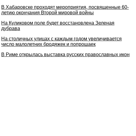
В Хабаровске проходят мероприятия, посвященные 60-
летию окончания Второй мировой войны
На Куликовом поле будет восстановлена Зеленая
дубрава
На столичных улицах с каждым годом увеличивается
число малолетних бродяжек и попрошаек
В Риме открылась выставка русских православных икон