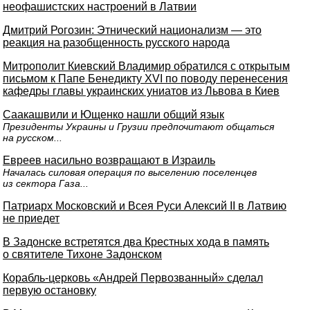
неофашистских настроений в Латвии
Дмитрий Рогозин: Этнический национализм — это
реакция на разобщенность русского народа
Митрополит Киевский Владимир обратился с открытым
письмом к Папе Бенедикту XVI по поводу перенесения
кафедры главы украинских униатов из Львова в Киев
Саакашвили и Ющенко нашли общий язык
Президенты Украины и Грузии предпочитают общаться
на русском...
Евреев насильно возвращают в Израиль
Началась силовая операция по выселению поселенцев
из сектора Газа...
Патриарх Московский и Всея Руси Алексий II в Латвию
не приедет
В Задонске встретятся два Крестных хода в память
о святителе Тихоне Задонском
Корабль-церковь «Андрей Первозванный» сделал
первую остановку