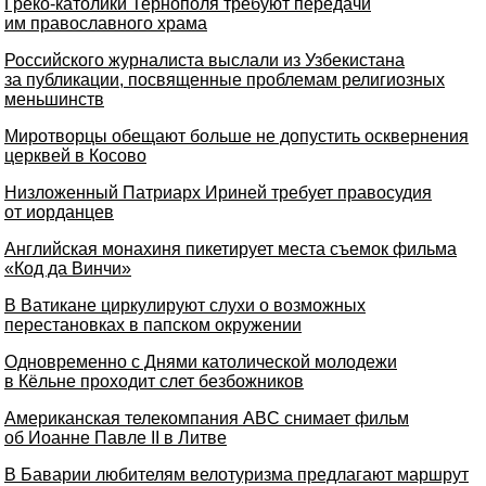
Греко-католики Тернополя требуют передачи
им православного храма
Российского журналиста выслали из Узбекистана
за публикации, посвященные проблемам религиозных
меньшинств
Миротворцы обещают больше не допустить осквернения
церквей в Косово
Низложенный Патриарх Ириней требует правосудия
от иорданцев
Английская монахиня пикетирует места съемок фильма
«Код да Винчи»
В Ватикане циркулируют слухи о возможных
перестановках в папском окружении
Одновременно с Днями католической молодежи
в Кёльне проходит слет безбожников
Американская телекомпания ABC снимает фильм
об Иоанне Павле II в Литве
В Баварии любителям велотуризма предлагают маршрут