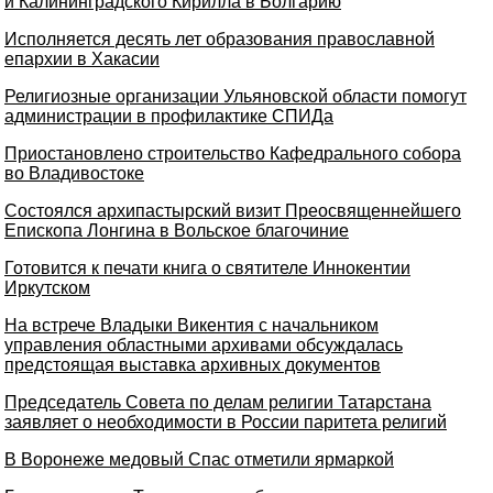
и Калининградского Кирилла в Болгарию
Исполняется десять лет образования православной
епархии в Хакасии
Религиозные организации Ульяновской области помогут
администрации в профилактике СПИДа
Приостановлено строительство Кафедрального собора
во Владивостоке
Состоялся архипастырский визит Преосвященнейшего
Епископа Лонгина в Вольское благочиние
Готовится к печати книга о святителе Иннокентии
Иркутском
На встрече Владыки Викентия с начальником
управления областными архивами обсуждалась
предстоящая выставка архивных документов
Председатель Совета по делам религии Татарстана
заявляет о необходимости в России паритета религий
В Воронеже медовый Спас отметили ярмаркой