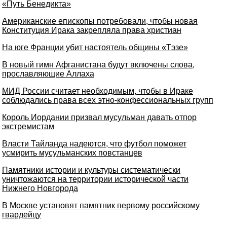
«Путь Бенедикта»
Американские епископы потребовали, чтобы новая
Конституция Ирака закрепляла права христиан
На юге Франции убит настоятель общины «Тэзе»
В новый гимн Афганистана будут включены слова,
прославляющие Аллаха
МИД России считает необходимым, чтобы в Ираке
соблюдались права всех этно-конфессиональных групп
Король Иордании призвал мусульман давать отпор
экстремистам
Власти Тайланда надеются, что футбол поможет
усмирить мусульманских повстанцев
Памятники истории и культуры систематически
уничтожаются на территории исторической части
Нижнего Новгорода
В Москве установят памятник первому российскому
гвардейцу