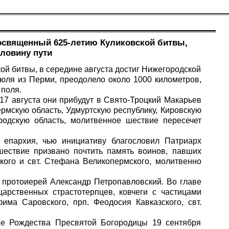
посвященный 625-летию Куликовской битвы,
ловину пути
ой битвы, в середине августа достиг Нижегородской
юля из Перми, преодолело около 1000 километров,
 поля.
17 августа они прибудут в Свято-Троцкий Макарьев
рмскую область, Удмуртскую республику, Кировскую
одскую область, молитвенное шествие пересечет
 епархия, чью инициативу благословил Патриарх
шествие призвано почтить память воинов, павших
ского и свт. Стефана Великопермского, молитвенно
 протоиерей Александр Петропавловский. Во главе
арственных страстотерпцев, ковчеги с частицами
ма Саровского, прп. Феодосия Кавказского, свт.
не Рождества Пресвятой Богородицы 19 сентября