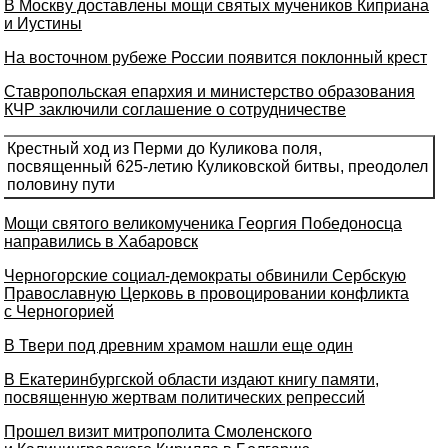
В Москву доставлены мощи святых мучеников Киприана
и Иустины
На восточном рубеже России появится поклонный крест
Ставропольская епархия и министерство образования
КЧР заключили соглашение о сотрудничестве
Крестный ход из Перми до Куликова поля,
посвященный 625-летию Куликовской битвы, преодолел
половину пути
Мощи святого великомученика Георгия Победоносца
направились в Хабаровск
Черногорские социал-демократы обвинили Сербскую
Православную Церковь в провоцировании конфликта
с Черногорией
В Твери под древним храмом нашли еще один
В Екатеринбургской области издают книгу памяти,
посвященную жертвам политических репрессий
Прошел визит митрополита Смоленского