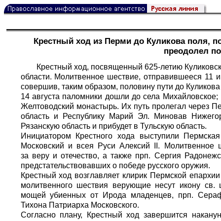
Крестный ход из Перми до Куликова поля, 
преодолел по
Крестный ход, посвященный 625-летию Куликовск
области. Молитвенное шествие, отправившееся 11 и
совершив, таким образом, половину пути до Куликова
14 августа паломники дошли до села Михайловское; 
Желтоводский монастырь. Их путь пролегал через Пе
область и Республику Марий Эл. Миновав Нижегор
Рязанскую область и прибудет в Тульскую область.
Инициатором Крестного хода выступили Пермская
Московский и всея Руси Алексий II. Молитвенное 
за веру и отечество, а также прп. Сергия Радонеж
предстательствовавших о победе русского оружия.
Крестный ход возглавляет клирик Пермской епархии
молитвенного шествия верующие несут икону св. ц
мощей убиенных от Ирода младенцев, прп. Серафи
Тихона Патриарха Московского.
Согласно плану, Крестный ход завершится накану