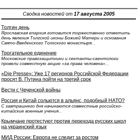
Сводка новостей от
17 августа 2005
Толгин день
Ярославская епархия готовится торжественно отметить
день явления Толгской иконы Божией Матери и основания
Свято-Введенского Толгского монастыря...
Трогательное единение
Московские правозащитники и сектанты-саентологи
провели совместную акцию «за права человека»...
«Die Presse»: Уже 17 регионов Российской Федерации
просят В. Путина пойти на третий срок
Вести с Чеченской войны
Россия и Китай сольются в альянс, подобный НАТО?
С завтрашнего дня начинаются совместные российско-
китайские военные учения...
Крымчане протестуют против перехода русских школ
на украинский язык
МИД России: Европа не следит за ростом