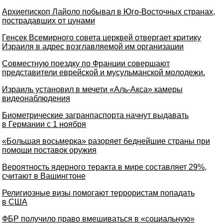
Архиепископ Лайоло побывал в Юго-Восточных странах,
пострадавших от цунами
Генсек Всемирного совета церквей отвергает критику
Израиля в адрес возглавляемой им организации
Совместную поездку по Франции совершают
представители еврейской и мусульманской молодежи.
Израиль установил в мечети «Аль-Акса» камеры
видеонаблюдения
Биометрические загранпаспорта начнут выдавать
в Германии с 1 ноября
«Большая восьмерка» разоряет беднейшие страны при
помощи поставок оружия
Вероятность ядерного теракта в мире составляет 29%,
считают в Вашингтоне
Религиозные визы помогают террористам попадать
в США
ФБР получило право вмешиваться в «социальную»