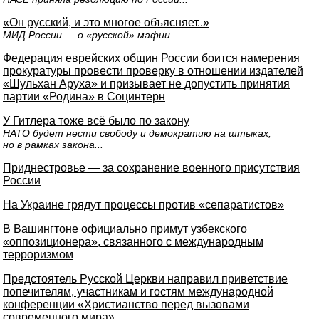
«Он русский, и это многое объясняет..»
МИД России — о «русской» мафии...
Федерация еврейских общин России боится намерения
прокуратуры провести проверку в отношении издателей
«Шульхан Аруха» и призывает не допустить принятия
партии «Родина» в Социнтерн
У Гитлера тоже всё было по закону
НАТО будет нести свободу и демократию на штыках,
но в рамках закона...
Приднестровье — за сохранение военного присутствия
России
На Украине грядут процессы против «сепаратистов»
В Вашингтоне официально примут узбекского
«оппозиционера», связанного с международным
терроризмом
Предстоятель Русской Церкви направил приветствие
попечителям, участникам и гостям международной
конференции «Христианство перед вызовами
современного мира»