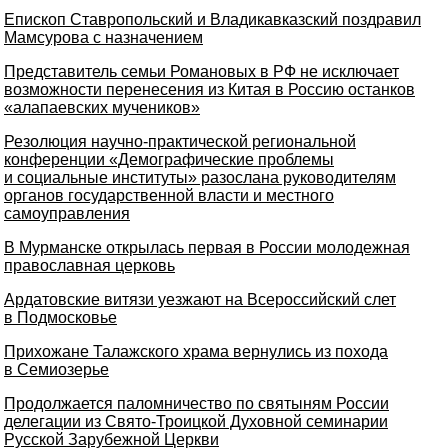
Епископ Ставропольский и Владикавказский поздравил
Мамсурова с назначением
Представитель семьи Романовых в РФ не исключает
возможности перенесения из Китая в Россию останков
«алапаевских мучеников»
Резолюция научно-практической региональной
конференции «Демографические проблемы
и социальные институты» разослана руководителям
органов государственной власти и местного
самоуправления
В Мурманске открылась первая в России молодежная
православная церковь
Ардатовские витязи уезжают на Всероссийский слет
в Подмосковье
Прихожане Талажского храма вернулись из похода
в Семиозерье
Продолжается паломничество по святыням России
делегации из Свято-Троицкой Духовной семинарии
Русской Зарубежной Церкви