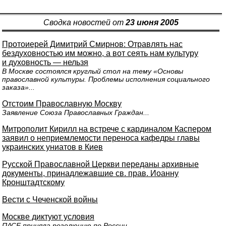
Сводка новостей от
23 июня 2005
Протоиерей Димитрий Смирнов: Отравлять нас
бездуховностью им можно, а вот сеять нам культуру
и духовность — нельзя
В Москве состоялся круглый стол на тему «Основы
православной культуры. Проблемы исполнения социального
заказа»...
Отстоим Православную Москву
Заявление Союза Православных Граждан...
Митрополит Кирилл на встрече с кардиналом Каспером
заявил о неприемлемости переноса кафедры главы
украинских униатов в Киев
Русской Православной Церкви переданы архивные
документы, принадлежавшие св. прав. Иоанну
Кронштадтскому
Вести с Чеченской войны
Москве диктуют условия
ПАСЕ приняла резолюцию по России...