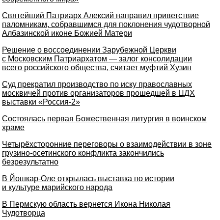
Святейший Патриарх Алексий направил приветствие
паломникам, собравшимся для поклонения чудотворной
Албазинской иконе Божией Матери
Решение о воссоединении Зарубежной Церкви
с Московским Патриархатом — залог консолидации
всего российского общества, считает муфтий Хузин
Суд прекратил производство по иску православных
москвичей против организаторов прошедшей в ЦДХ
выставки «Россия-2»
Состоялась первая Божественная литургия в воинском
храме
Четырёхсторонние переговоры о взаимодействии в зоне
грузино-осетинского конфликта закончились
безрезультатно
В Йошкар-Оле открылась выставка по истории
и культуре марийского народа
В Пермскую область вернется Икона Николая
Чудотворца