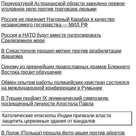
Прокуратурой Астраханской области заведено первое
уголовное дело против торговцев людьми
Россия не признает Нагорный Карабах в качестве
независимого государства — МИД РФ
Россия и НАТО будут вместе патрулировать
Средиземное море
В Севастополе прошел митинг против реабилитации
фашизма
Одному из древнейших православных храмов Ближнего
Востока грозит обрушение
Обмен опытом работы полицейских-христиан состоялся
на международной конференции в Румынии
В Турции пройдет IX экуменический симпозиум,
посвященный личности Апостола Павла
Католические епископы Индии призвали власти
защитить церковные здания от вандалов
В Лодзе (Польша) прошла фото-акция против абортов