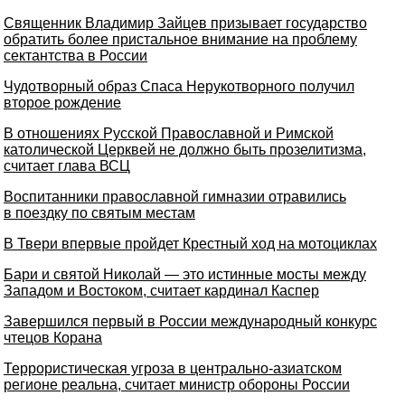
Священник Владимир Зайцев призывает государство
обратить более пристальное внимание на проблему
сектантства в России
Чудотворный образ Спаса Нерукотворного получил
второе рождение
В отношениях Русской Православной и Римской
католической Церквей не должно быть прозелитизма,
считает глава ВСЦ
Воспитанники православной гимназии отравились
в поездку по святым местам
В Твери впервые пройдет Крестный ход на мотоциклах
Бари и святой Николай — это истинные мосты между
Западом и Востоком, считает кардинал Каспер
Завершился первый в России международный конкурс
чтецов Корана
Террористическая угроза в центрально-азиатском
регионе реальна, считает министр обороны России