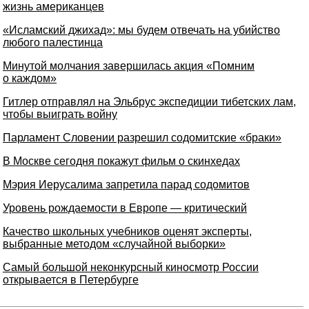
жизнь американцев
«Исламский джихад»: мы будем отвечать на убийство
любого палестинца
Минутой молчания завершилась акция «Помним
о каждом»
Гитлер отправлял на Эльбрус экспедиции тибетских лам,
чтобы выиграть войну
Парламент Словении разрешил содомитские «браки»
В Москве сегодня покажут фильм о скинхедах
Мэрия Иерусалима запретила парад содомитов
Уровень рождаемости в Европе — критический
Качество школьных учебников оценят эксперты,
выбранные методом «случайной выборки»
Самый большой неконкурсный киносмотр России
открывается в Петербурге