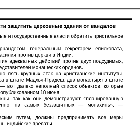
ти защитить церковные здания от вандалов
ые и государственные власти обратить пристальное
нандесом, генеральным секретарем епископата,
асилия против церкви в Индии.
тия адекватных действий против двух подсудимых,
редставителей монашеских орденов.
о пять крупных атак на христианские институты.
са в штате Мадхья-Прадеш, два монастыря в штате
— вот далеко неполный список объектов, которые
 опубликованном 18 июня.
жны, так как они демонстрируют спланированную
бенно, на самых беззащитных — монахинь», —
ческим путем, должны предпринимать все меры
ны индийские прелаты.