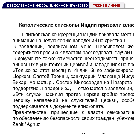
Католические епископы Индии призвали влас
Епископская конференция Индии призвала местн
внимание на целую серию нападений на христиан.
В заявлении, подписанном монс. Персивалем Фер
содержится просьба к властям расследовать случаи н
В документе также отмечается необходимость приня
виновных в уничтожении церквей и нападениях на п
«Только за этот месяц в Индии было зафиксирован
Церковь Святой Троицы, санктуарий Младенца Иису
Бихар, монастырь Сестер Милосердия из Назарета 
подверглись нападению», — отмечается в заявлении,
«Эти случаи насилия против церкви крайне трево
цепочку нападений на служителей церкви, осо
подчеркивается в документе епископата.
Правительства, пришедшие к власти демократи
по обеспечению безопасности своих граждан, убежде
Zenit / Agnuz