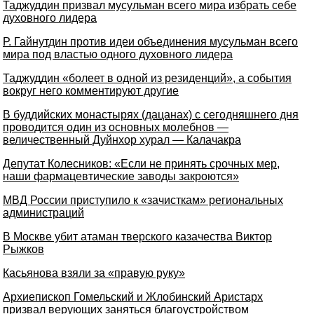
Таджуддин призвал мусульман всего мира избрать себе
духовного лидера
Р. Гайнутдин против идеи объединения мусульман всего
мира под властью одного духовного лидера
Таджуддин «болеет в одной из резиденций», а события
вокруг него комментируют другие
В буддийских монастырях (дацанах) с сегодняшнего дня
проводится один из основных молебнов —
величественный Дуйнхор хурал — Калачакра
Депутат Колесников: «Если не принять срочных мер,
наши фармацевтические заводы закроются»
МВД России приступило к «зачисткам» региональных
администраций
В Москве убит атаман тверского казачества Виктор
Рыжков
Касьянова взяли за «правую руку»
Архиепископ Гомельский и Жлобинский Аристарх
призвал верующих заняться благоустройством