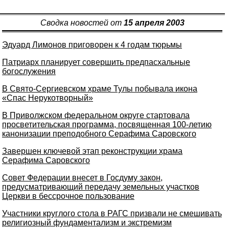
Сводка новостей от
15 апреля 2003
Эдуард Лимонов приговорен к 4 годам тюрьмы
Патриарх планирует совершить предпасхальные
богослужения
В Свято-Сергиевском храме Тулы побывала икона
«Спас Нерукотворный»
В Приволжском федеральном округе стартовала
просветительская программа, посвященная 100-летию
канонизации преподобного Серафима Саровского
Завершен ключевой этап реконструкции храма
Серафима Саровского
Совет Федерации внесет в Госдуму закон,
предусматривающий передачу земельных участков
Церкви в бессрочное пользование
Участники круглого стола в РАГС призвали не смешивать
религиозный фундаментализм и экстремизм