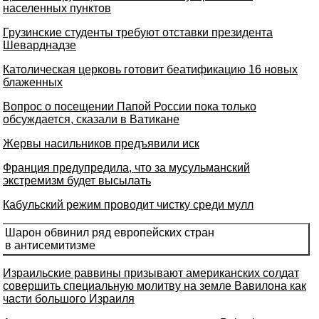
населенных пунктов
Грузинские студенты требуют отставки президента
Шеварднадзе
Католическая церковь готовит беатификацию 16 новых
блаженных
Вопрос о посещении Папой России пока только
обсуждается, сказали в Ватикане
Жервы насильников предъявили иск
Франция предупредила, что за мусульманский
экстремизм будет высылать
Кабульский режим проводит чистку среди мулл
Шарон обвинил ряд европейских стран
в антисемитизме
Израильские раввины призывают американских солдат
совершить специальную молитву на земле Вавилона как
части большого Израиля