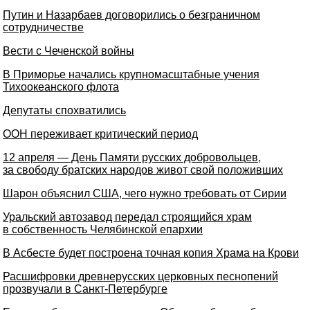
Путин и Назарбаев договорились о безграничном
сотрудничестве
Вести с Чеченской войны
В Приморье начались крупномасштабные учения
Тихоокеанского флота
Депутаты спохватились
ООН переживает критический период
12 апреля — День Памяти русских добровольцев,
за свободу братских народов живот свой положивших
Шарон объяснил США, чего нужно требовать от Сирии
Уральский автозавод передал строящийся храм
в собственность Челябинской епархии
В Асбесте будет построена точная копия Храма на Крови
Расшифровки древнерусских церковных песнопений
прозвучали в Санкт-Петербурге