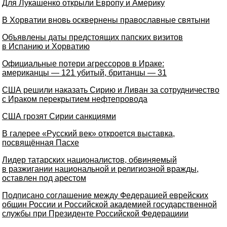
Для Лукашенко открыли Европу и Америку
В Хорватии вновь осквернены православные святыни
Объявлены даты предстоящих папских визитов
в Испанию и Хорватию
Официальные потери агрессоров в Ираке:
американцы — 121 убитый, британцы — 31
США решили наказать Сирию и Ливан за сотрудничество
с Ираком перекрытием нефтепровода
США грозят Сирии санкциями
В галерее «Русский век» откроется выставка,
посвящённая Пасхе
Лидер татарских националистов, обвиняемый
в разжигании национальной и религиозной вражды,
оставлен под арестом
Подписано соглашение между Федерацией еврейских
общин России и Российской академией государственной
службы при Президенте Российской Федерациии