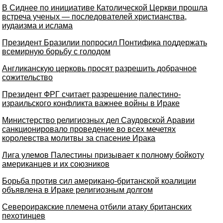
В Сиднее по инициативе Католической Церкви прошла
встреча ученых — последователей христианства,
иудаизма и ислама
Президент Бразилии попросил Понтифика поддержать
всемирную борьбу с голодом
Англиканскую церковь просят разрешить добрачное
сожительство
Президент ФРГ считает разрешение палестино-
израильского конфликта важнее войны в Ираке
Министерство религиозных дел Саудовской Аравии
санкционировало проведение во всех мечетях
королевства молитвы за спасение Ирака
Лига улемов Палестины призывает к полному бойкоту
американцев и их союзников
Борьба против сил американо-британской коалиции
объявлена в Ираке религиозным долгом
Североиракские племена отбили атаку британских
пехотинцев