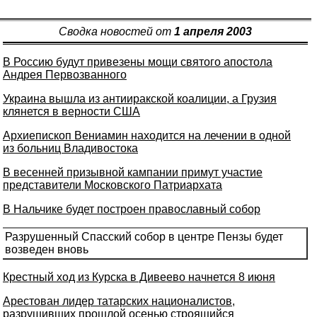
Сводка новостей от
1 апреля 2003
В Россию будут привезены мощи святого апостола
Андрея Первозванного
Украина вышла из антииракской коалиции, а Грузия
клянется в верности США
Архиепископ Вениамин находится на лечении в одной
из больниц Владивостока
В весенней призывной кампании примут участие
представители Московского Патриархата
В Нальчике будет построен православный собор
Разрушенный Спасский собор в центре Пензы будет
возведен вновь
Крестный ход из Курска в Дивеево начнется 8 июня
Арестован лидер татарских националистов,
разрушивших прошлой осенью строящийся