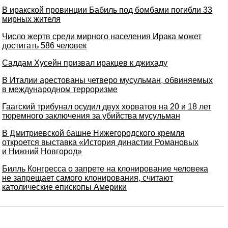
В иракской провинции Бабиль под бомбами погибли 33
мирных жителя
Число жертв среди мирного населения Ирака может
достигать 586 человек
Саддам Хусейн призвал иракцев к джихаду
В Италии арестованы четверо мусульман, обвиняемых
в международном терроризме
Гаагский трибунал осудил двух хорватов на 20 и 18 лет
тюремного заключения за убийства мусульман
В Дмитриевской башне Нижегородского кремля
откроется выставка «История династии Романовых
и Нижний Новгород»
Билль Конгресса о запрете на клонирование человека
не запрещает самого клонирования, считают
католические епископы Америки