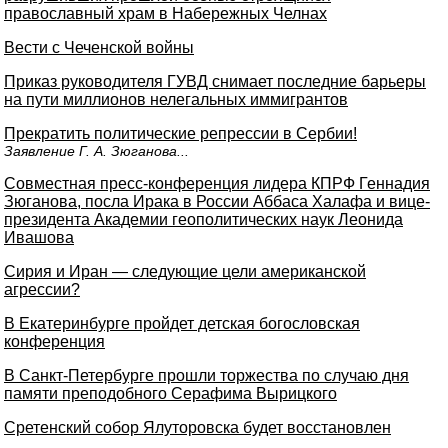
православный храм в Набережных Челнах
Вести с Чеченской войны
Приказ руководителя ГУВД снимает последние барьеры
на пути миллионов нелегальных иммигрантов
Прекратить политические репрессии в Сербии!
Заявление Г. А. Зюганова...
Совместная пресс-конференция лидера КПРФ Геннадия
Зюганова, посла Ирака в России Аббаса Халафа и вице-
президента Академии геополитических наук Леонида
Ивашова
Сирия и Иран — следующие цели американской
агрессии?
В Екатеринбурге пройдет детская богословская
конференция
В Санкт-Петербурге прошли торжества по случаю дня
памяти преподобного Серафима Вырицкого
Сретенский собор Ялуторовска будет восстановлен