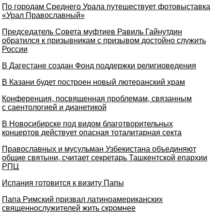
По городам Среднего Урала путешествует фотовыставка
«Урал Православный»
Председатель Совета муфтиев Равиль Гайнутдин
обратился к призывникам с призывом достойно служить
России
В Дагестане создан Фонд поддержки религиоведения
В Казани будет построен новый лютеранский храм
Конференция, посвященная проблемам, связанным
с саентологией и дианетикой
В Новосибирске под видом благотворительных
концертов действует опасная тоталитарная секта
Православных и мусульман Узбекистана объединяют
общие святыни, считает секретарь Ташкентской епархии
РПЦ
Испания готовится к визиту Папы
Папа Римский призвал латиноамериканских
священнослужителей жить скромнее