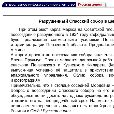
Разрушенный Спасский собор в це
При этом бюст Карла Маркса на Советской пло
воссозданию разрушенного в 1934 году кафедрально
будет реализован совместными усилиями Пенз
и администрации Пензенской области. Предполагае
месяца.
Автором проекта по воссозданию собора является с
Елена Прудыус. Проект является дипломной работ
епископа Пензенского и Кузнецкого Филарета (К
выпускница успешно её защитила в присутствии 
епархиального управления. Облик собора во
и фотографиям.
Примечательно, что в столице соседней Мордовии 
Вопрос о воссоздании Спасского собора на его 
обсуждался почти десять лет, однако руководство 
отложить его на неопределённый срок. На месте хр
не желает его переносить, опасаясь негативной реак
Религия и СМИ /
Русская линия