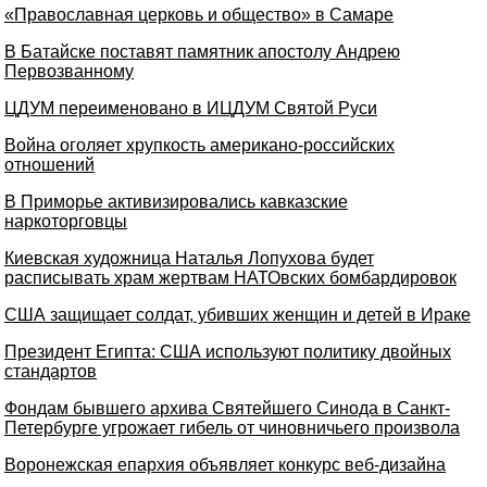
«Православная церковь и общество» в Самаре
В Батайске поставят памятник апостолу Андрею
Первозванному
ЦДУМ переименовано в ИЦДУМ Святой Руси
Война оголяет хрупкость американо-российских
отношений
В Приморье активизировались кавказские
наркоторговцы
Киевская художница Наталья Лопухова будет
расписывать храм жертвам НАТОвских бомбардировок
США защищает солдат, убивших женщин и детей в Ираке
Президент Египта: США используют политику двойных
стандартов
Фондам бывшего архива Святейшего Синода в Санкт-
Петербурге угрожает гибель от чиновничьего произвола
Воронежская епархия объявляет конкурс веб-дизайна