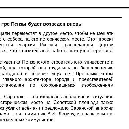
нтре Пензы будет возведен вновь
щади переместят в другое место, чтобы не мешать
го собора на его историческом месте. Этот проект
енской епархии Русской Православной Церкви
тся, что строительные работы начнутся через два
тудентка Пензенского строительного университета
ой, над которой она трудилась по благословению
арагодина) в течение двух лет. Прошлым летом
главного архитектора города и представителей
сстановлен по сохранившимся изображениям
— Саранске — наблюдалась аналогичная ситуация.
историческом месте на Советской площади также
республики всё-таки предложило Саранской епархии
ама стоит памятник В.И. Ленину, и правительство
ции местных коммунистов.