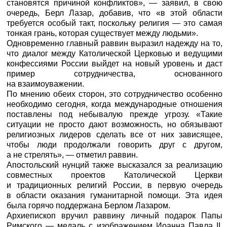
становятся причиной конфликтов», — заявил, в свою
очередь, Берл Лазар, добавив, что «в этой области
требуется особый такт, поскольку религия — это самая
тонкая грань, которая существует между людьми».
Одновременно главный раввин выразил надежду на то,
что диалог между Католической Церковью и ведущими
конфессиями России выйдет на новый уровень и даст
пример сотрудничества, основанного
на взаимоуважении.
По мнению обеих сторон, это сотрудничество особенно
необходимо сегодня, когда международные отношения
поставлены под небывалую прежде угрозу. «Такие
ситуации не просто дают возможность, но обязывают
религиозных лидеров сделать все от них зависящее,
чтобы люди продолжали говорить друг с другом,
а не стрелять», — отметил раввин.
Апостольский нунций также высказался за реализацию
совместных проектов Католической Церкви
и традиционных религий России, в первую очередь
в области оказания гуманитарной помощи. Эта идея
была горячо поддержана Берлом Лазаром.
Архиепископ вручил раввину личный подарок Папы
Римского — медаль с изображением Иоанна Павла II.