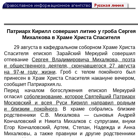
Патриарх Кирилл совершил литию у гроба Сергея
Михалкова в Храме Христа Спасителя
29 августа в кафедральном соборном Храме Христа
Спасителя епископ Зарайский Меркурий совершил
отпевание
Сергея Владимировича Михалкова, поэта
и общественного деятеля, скончавшегося 27 августа
на 97-м году жизни
. Гроб с телом покойного был
принесен в Храм Христа Спасителя накануне вечером,
сообщает
Патриархия.ru
.
Перед началом богослужения епископ Меркурий
огласил
соболезнование, которое Святейший Патриарх
Московский и всея Руси Кирилл направил родным
и близким покойного
. В храме собрались близкие
родственники С.В. Михалкова — сыновья Андрей
Кончаловский и Никита Михалков с супругами, внуки
Егор Кончаловский, Артем, Степан, Надежда и Анна
Михалковы, а также правнуки и другие родственники