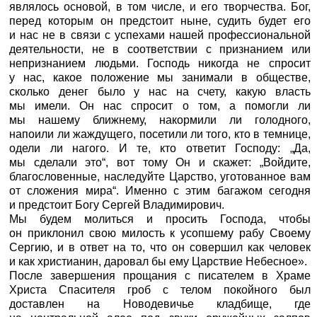
являлось основой, в том числе, и его творчества. Бог,
перед которым он предстоит ныне, судить будет его
и нас не в связи с успехами нашей профессиональной
деятельности, не в соответствии с признанием или
непризнанием людьми. Господь никогда не спросит
у нас, какое положение мы занимали в обществе,
сколько денег было у нас на счету, какую власть
мы имели. Он нас спросит о том, а помогли ли
мы нашему ближнему, накормили ли голодного,
напоили ли жаждущего, посетили ли того, кто в темнице,
одели ли нагого. И те, кто ответит Господу: „Да,
мы сделали это“, вот тому Он и скажет: „Войдите,
благословенные, наследуйте Царство, уготованное вам
от сложения мира“. Именно с этим багажом сегодня
и предстоит Богу Сергей Владимирович.
Мы будем молиться и просить Господа, чтобы
он приклонил свою милость к усопшему рабу Своему
Сергию, и в ответ на то, что он совершил как человек
и как христианин, даровал бы ему Царствие Небесное».
После завершения прощания с писателем в Храме
Христа Спасителя гроб с телом покойного был
доставлен на Новодевичье кладбище, где