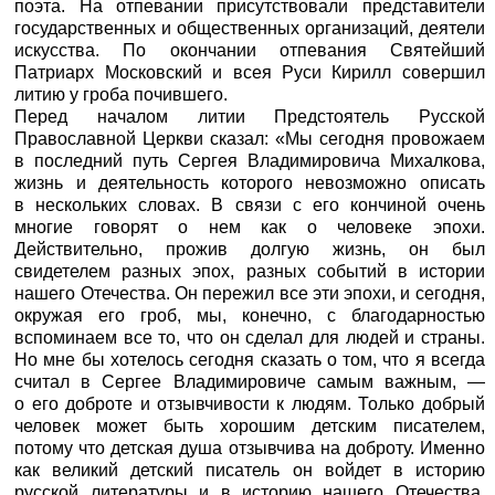
поэта. На отпевании присутствовали представители
государственных и общественных организаций, деятели
искусства. По окончании отпевания Святейший
Патриарх Московский и всея Руси Кирилл совершил
литию у гроба почившего.
Перед началом литии Предстоятель Русской
Православной Церкви сказал: «Мы сегодня провожаем
в последний путь Сергея Владимировича Михалкова,
жизнь и деятельность которого невозможно описать
в нескольких словах. В связи с его кончиной очень
многие говорят о нем как о человеке эпохи.
Действительно, прожив долгую жизнь, он был
свидетелем разных эпох, разных событий в истории
нашего Отечества. Он пережил все эти эпохи, и сегодня,
окружая его гроб, мы, конечно, с благодарностью
вспоминаем все то, что он сделал для людей и страны.
Но мне бы хотелось сегодня сказать о том, что я всегда
считал в Сергее Владимировиче самым важным, —
о его доброте и отзывчивости к людям. Только добрый
человек может быть хорошим детским писателем,
потому что детская душа отзывчива на доброту. Именно
как великий детский писатель он войдет в историю
русской литературы и в историю нашего Отечества.