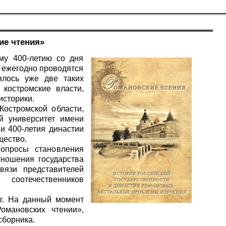
ие чтения»
му 400-летию со дня
. ежегодно проводятся
ялось уже две таких
 костромские власти,
историки.
Костромской области,
ый университет имени
и 400-летия династии
щество.
опросы становления
тношения государства
вязи представителей
оотечественников
 г. На данный момент
омановских чтении»,
сборника.