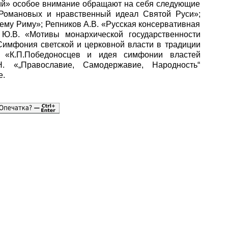
ий» особое внимание обращают на себя следующие
 Романовых и нравственный идеал Святой Руси»;
тьему Риму»; Репников А.В. «Русская консервативная
 Ю.В. «Мотивы монархической государственности
«Симфония светской и церковной власти в традиции
К. «К.П.Победоносцев и идея симфонии властей
«„Православие, Самодержавие, Народность“
е.