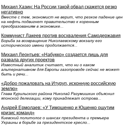
Михаил Хазин: На России такой обвал скажется резко
негативно
Вместе с тем, экономист не верит, что резкое падение цен
на нефть подвигнет правительство к коренным
преобразованиям в экономике...
Коммунист Лакеев против восхваления Самодержавия
Борьба за возвращение Николаевскому вокзалу его
исторического имени продолжается...
Михаил Леонтьев: «Набукко» создается лишь для
развала других проектов
Известный аналитик считает, что ни о каком
альтернативном для Европы газопроводе сейчас не может
быть и речи...
«Добро пожаловать на Итуруп, исконную российскую
землю»
Глава Курильского района Николай Разумишкин объяснил
японской делегации, кому принадлежат острова...
Андрей Ермолаев: «У Тимошенко и Ющенко ощутим
кризис команд»
Киевский политолог о шансах президента и премьера
Украины в борьбе за президентское кресло...