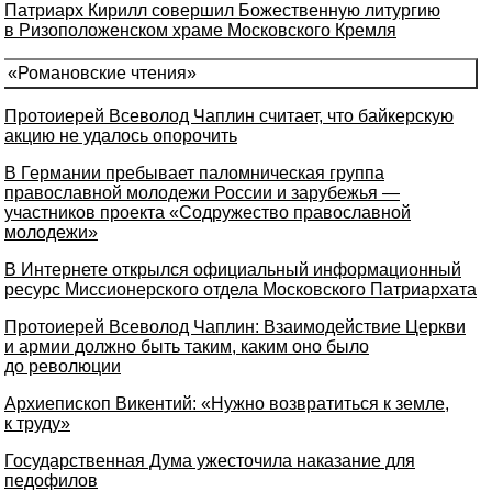
Патриарх Кирилл совершил Божественную литургию
в Ризоположенском храме Московского Кремля
«Романовские чтения»
Протоиерей Всеволод Чаплин считает, что байкерскую
акцию не удалось опорочить
В Германии пребывает паломническая группа
православной молодежи России и зарубежья —
участников проекта «Содружество православной
молодежи»
В Интернете открылся официальный информационный
ресурс Миссионерского отдела Московского Патриархата
Протоиерей Всеволод Чаплин: Взаимодействие Церкви
и армии должно быть таким, каким оно было
до революции
Архиепископ Викентий: «Нужно возвратиться к земле,
к труду»
Государственная Дума ужесточила наказание для
педофилов