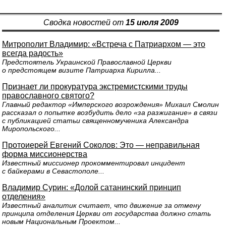
Сводка новостей от
15 июля 2009
Митрополит Владимир: «Встреча с Патриархом — это
всегда радость»
Предстоятель Украинской Православной Церкви
о предстоящем визите Патриарха Кирилла...
Признает ли прокуратура экстремистскими труды
православного святого?
Главный редактор «Имперского возрождения» Михаил Смолин
рассказал о попытке возбудить дело «за разжигание» в связи
с публикацией статьи священномученика Александра
Миропольского...
Протоиерей Евгений Соколов: Это — неправильная
форма миссионерства
Известный миссионер прокомментировал инцидент
с байкерами в Севастополе...
Владимир Сурин: «Долой сатанинский принцип
отделения»
Известный аналитик считает, что движение за отмену
принципа отделения Церкви от государства должно стать
новым Национальным Проектом...