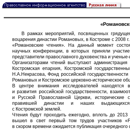
«Романовск
В рамках мероприятий, посвященных грядуще
воцарения династии Романовых, в Костроме с 2008 г
«Романовские чтения». На данный момент состо
научных конференции, в которых приняли участие
представители православного духовенства и ученые-
Организаторами чтений выступают администрация 
Костромская епархия, Костромской государственн
Н.А.Некрасова, Фонд российской государственности 
Романовых и Костромское церковно-историческое об
В центре внимания исследователей находятся в
и развития российской государственности, взаимоо
и Русской Православной Церкви, исторические с
правившей династии и наших выдающихся с
с Костромской землей.
Чтения будут проходить ежегодно, вплоть до 2013
вышел в свет первый том трудов участников «Р
в скором времени ожидается публикация очередного 