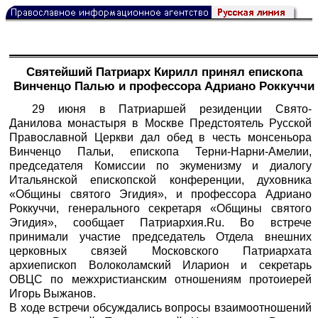
Cвятейший Патриарх Кирилл принял епископа
Винченцо Палью и профессора Адриано Роккуччи
29 июня в Патриаршей резиденции Свято-
Данилова монастыря в Москве Предстоятель Русской
Православной Церкви дал обед в честь монсеньора
Винченцо Пальи, епископа Терни-Нарни-Амелии,
председателя Комиссии по экуменизму и диалогу
Итальянской епископской конференции, духовника
«Общины святого Эгидия», и профессора Адриано
Роккуччи, генерального секретаря «Общины святого
Эгидия», сообщает
Патриархия.Ru
. Во встрече
принимали участие председатель Отдела внешних
церковных связей Московского Патриархата
архиепископ Волоколамский Иларион и секретарь
ОВЦС по межхристианским отношениям протоиерей
Игорь Выжанов.
В ходе встречи обсуждались вопросы взаимоотношений