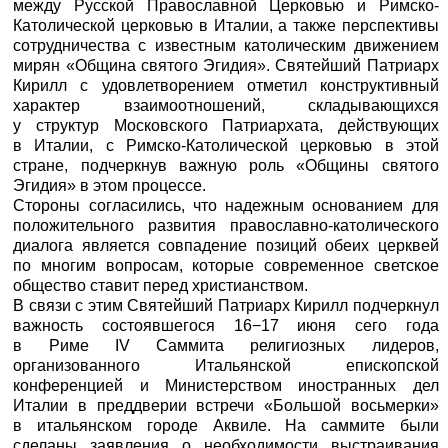
между Русской Православной Церковью и Римско-
Католической церковью в Италии, а также перспективы
сотрудничества с известным католическим движением
мирян «Община святого Эгидия». Святейший Патриарх
Кирилл с удовлетворением отметил конструктивный
характер взаимоотношений, складывающихся
у структур Московского Патриархата, действующих
в Италии, с Римско-Католической церковью в этой
стране, подчеркнув важную роль «Общины святого
Эгидия» в этом процессе.
Стороны согласились, что надежным основанием для
положительного развития православно-католического
диалога является совпадение позиций обеих церквей
по многим вопросам, которые современное светское
общество ставит перед христианством.
В связи с этим Святейший Патриарх Кирилл подчеркнул
важность состоявшегося 16−17 июня сего года
в Риме IV Саммита религиозных лидеров,
организованного Итальянской епископской
конференцией и Министерством иностранных дел
Италии в преддверии встречи «Большой восьмерки»
в итальянском городе Аквиле. На саммите были
сделаны заявления о необходимости выстраивания