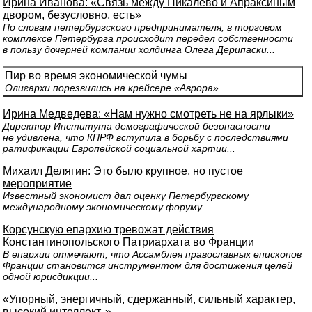
Ирина Иванова: «Связь между Пикалево и Апраксиным
двором, безусловно, есть»
По словам петербургского предпринимателя, в торговом
комплексе Петербурга происходит передел собственности
в пользу дочерней компании холдинга Олега Дерипаски...
Пир во время экономической чумы
Олигархи порезвились на крейсере «Аврора»...
Ирина Медведева: «Нам нужно смотреть не на ярлыки»
Директор Института демографической безопасности
не удивлена, что КПРФ вступила в борьбу с последствиями
ратификации Европейской социальной хартии...
Михаил Делягин: Это было крупное, но пустое
мероприятие
Известный экономист дал оценку Петербургскому
международному экономическому форуму...
Корсунскую епархию тревожат действия
Константинопольского Патриархата во Франции
В епархии отмечают, что Ассамблея православных епископов
Франции становится инструментом для достижения целей
одной юрисдикции...
«Упорный, энергичный, сдержанный, сильный характер,
высокий интеллект..»