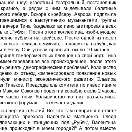
ванное шоу: известный театральный постановщик
 кризисе, а рядом с ним выделывали балетные
лого лебедя. Вскоре к крейсеру „Аврора“ подплыла
отовящимися к выступлению музыкантами группы
 вечера Тина Канделаки активно агитировала всех
ыке „Рубля“. Песни этого коллектива, изобилующие
ение публики на крейсере. После одной из песен
есколько солидных мужчин, стоявших на палубе, как
бы в Неву. Они успели проплыть около 10 метров —
принял темпераментных пловцов на свой борт. Тина
комментировавшая все происходившее, после этого
ать решать демографические проблемы“. Количество
однако их отъезд компенсировало появление новых
янули министр экономического развития Эльвира
ег Тиньков. Председатель комитета по инвестициям
а Максим Соколов провел на корабле около 2 часов,
ух часов ночи большинство из них разъехались.
ческого форума», — отмечает издание.
ая версия событий. Вот что там говорится в отчете
 концерта приехала Валентина Матвиенко. Глядя
одпевающих и танцующих под „Рубль“, Валентина
бще происходит в моем городе?!“ А потом вместе