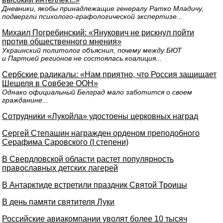
Дневники, якобы принадлежащие генералу Ратко Младичу,
подвергли психолого-графологической экспертизе...
Михаил Погребинский: «Янукович не рискнул пойти
против общественного мнения»
Украинский политолог объяснил, почему между БЮТ
и Партией регионов не состоялась коалиция...
Сербские радикалы: «Нам приятно, что Россия защищает
Шешеля в Совбезе ООН»
Однако официальный Белград мало заботится о своем
гражданине...
Cотрудники «Лукойла» удостоены церковных наград
Сергей Степашин награжден орденом преподобного
Серафима Саровского (I степени)
В Свердловской области растет популярность
православных детских лагерей
В Антарктиде встретили праздник Святой Троицы
В день памяти святителя Луки
Российские авиакомпании уволят более 10 тысяч