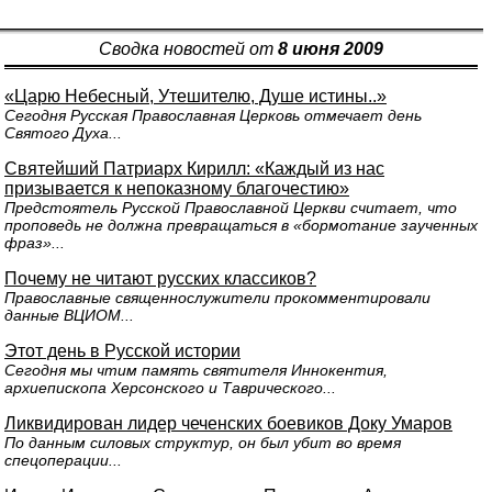
Сводка новостей от
8 июня 2009
«Царю Небесный, Утешителю, Душе истины..»
Сегодня Русская Православная Церковь отмечает день
Святого Духа...
Святейший Патриарх Кирилл: «Каждый из нас
призывается к непоказному благочестию»
Предстоятель Русской Православной Церкви считает, что
проповедь не должна превращаться в «бормотание заученных
фраз»...
Почему не читают русских классиков?
Православные священнослужители прокомментировали
данные ВЦИОМ...
Этот день в Русской истории
Сегодня мы чтим память святителя Иннокентия,
архиепископа Херсонского и Таврического...
Ликвидирован лидер чеченских боевиков Доку Умаров
По данным силовых структур, он был убит во время
спецоперации...