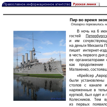
Пир во время эко
Олигархи порезвились 
В ночь на 6 ию
гостей
Петербург
и им сочувствующ
на деньги Михаила П
пишет интернет-изд
в честь первого дня
ее организаторами 
как продолжение 
Матвиенко, состоявш
«Крейсер „Аврор
были установлены 
столов с канапе 
наряженные в тельн
курткой, был одет и
Колесников. Тем 
из первых появил