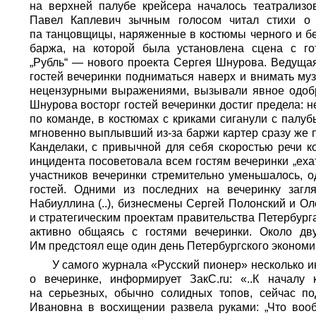
на верхней палубе крейсера началось театрализо
Павел Каплевич зычным голосом читал стихи о
па танцовщицы, наряженные в костюмы черного и бе
баржа, на которой была установлена сцена с г
„Рубль“ — нового проекта Сергея Шнурова. Ведущая
гостей вечеринки подниматься наверх и внимать муз
нецензурными выражениями, вызывали явное одобр
Шнурова восторг гостей вечеринки достиг предела: н
по команде, в костюмах с криками сиганули с палу
мгновенно выплывший из-за баржи картер сразу же 
Канделаки, с привычной для себя скоростью речи 
инцидента посоветовала всем гостям вечеринки „ех
участников вечеринки стремительно уменьшалось, 
гостей. Одними из последних на вечеринку загл
Набиуллина (..), бизнесмены Сергей Полонский и Ол
и стратегическим проектам правительства Петербург
активно общаясь с гостями вечеринки. Около дв
Им предстоял еще один день Петербургского экономи
У самого журнала «Русский пионер» несколько ин
о вечеринке, информирует ЗакС.ru: «..К началу
на серьезных, обычно солидных топов, сейчас п
Ивановна в восхищении развела руками: „Что воо