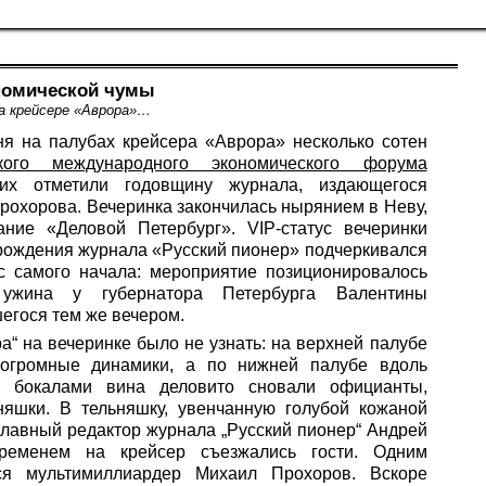
номической чумы
на крейсере «Аврора»…
ня на палубах крейсера «Аврора» несколько сотен
ского международного экономического форума
их отметили годовщину журнала, издающегося
рохорова. Вечеринка закончилась нырянием в Неву,
ание «Деловой Петербург». VIP-статус вечеринки
 рождения журнала «Русский пионер» подчеркивался
с самого начала: мероприятие позиционировалось
ужина у губернатора Петербурга Валентины
егося тем же вечером.
а“ на вечеринке было не узнать: на верхней палубе
огромные динамики, а по нижней палубе вдоль
и бокалами вина деловито сновали официанты,
яшки. В тельняшку, увенчанную голубой кожаной
 главный редактор журнала „Русский пионер“ Андрей
временем на крейсер съезжались гости. Одним
ся мультимиллиардер Михаил Прохоров. Вскоре