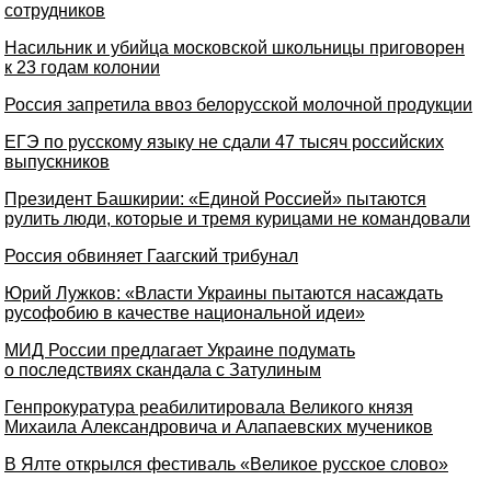
сотрудников
Насильник и убийца московской школьницы приговорен
к 23 годам колонии
Россия запретила ввоз белорусской молочной продукции
ЕГЭ по русскому языку не сдали 47 тысяч российских
выпускников
Президент Башкирии: «Единой Россией» пытаются
рулить люди, которые и тремя курицами не командовали
Россия обвиняет Гаагский трибунал
Юрий Лужков: «Власти Украины пытаются насаждать
русофобию в качестве национальной идеи»
МИД России предлагает Украине подумать
о последствиях скандала с Затулиным
Генпрокуратура реабилитировала Великого князя
Михаила Александровича и Алапаевских мучеников
В Ялте открылся фестиваль «Великое русское слово»