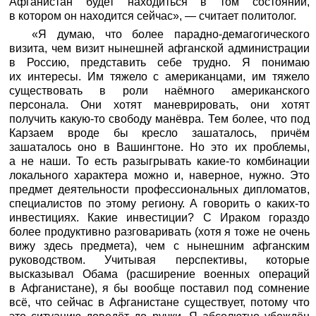
Афганистан будет находиться в том состоянии,
в котором он находится сейчас», — считает политолог.
«Я думаю, что более парадно-демагогического
визита, чем визит нынешней афганской администрации
в Россию, представить себе трудно. Я понимаю
их интересы. Им тяжело с американцами, им тяжело
существовать в роли наёмного американского
персонала. Они хотят маневрировать, они хотят
получить какую-то свободу манёвра. Тем более, что под
Карзаем вроде бы кресло зашаталось, причём
зашаталось оно в Вашингтоне. Но это их проблемы,
а не наши. То есть разыгрывать какие-то комбинации
локального характера можно и, наверное, нужно. Это
предмет деятельности профессиональных дипломатов,
специалистов по этому региону. А говорить о каких-то
инвестициях. Какие инвестиции? С Ираком гораздо
более продуктивно разговаривать (хотя я тоже не очень
вижу здесь предмета), чем с нынешним афганским
руководством. Учитывая перспективы, которые
высказывал Обама (расширение военных операций
в Афганистане), я бы вообще поставил под сомнение
всё, что сейчас в Афганистане существует, потому что