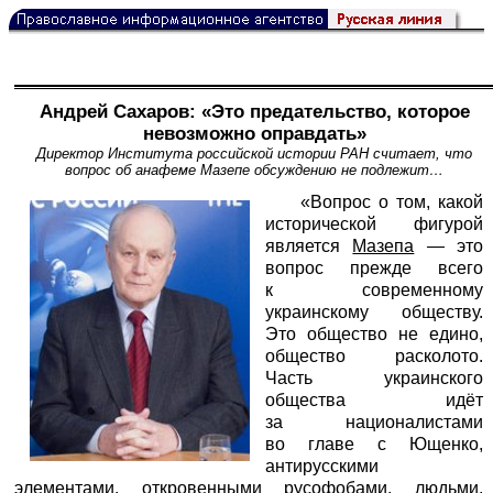
Андрей Сахаров: «Это предательство, которое
невозможно оправдать»
Директор Института российской истории РАН считает, что
вопрос об анафеме Мазепе обсуждению не подлежит…
«Вопрос о том, какой
исторической фигурой
является
Мазепа
— это
вопрос прежде всего
к современному
украинскому обществу.
Это общество не едино,
общество расколото.
Часть украинского
общества идёт
за националистами
во главе с Ющенко,
антирусскими
элементами, откровенными русофобами, людьми,