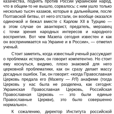
казачества, поднять против России украинский народ,
что в общем-то не вышло, сорвалось: с ним ушло только
несколько тысяч казаков, которые в дальнейшем, после
Полтавской битвы, от него отстали, он вообще оказался
одиночкой и бежал вместе с Карлом XII в Турцию —
в этом случае он авантюрист, предатель, мерзавец
с точки зрения народных интересов и народного
восприятия. Вот чем Мазепа сегодня известен и как
он воспринимается на Украине и в России», — отметил
ученый.
Стоит заметить, когда известный ученый рассуждает
о проблемах истории, он говорит компетентно. Но стоит
ему коснуться, видимо, плохо знакомой для него
церковной проблематики, как он сразу делает массу
досадных ошибок. Так, он говорит: «когда Православная
Церковь предала его (Мазепу —
РЛ
) анафеме (тогда
Церковь у нас была не разделена, как сегодня:
Украинская Православная Церковь, Российская
Православная Церковь — это были единые
Православные Церкви), это было совершенно
нормально».
К сожалению, директор Института российской