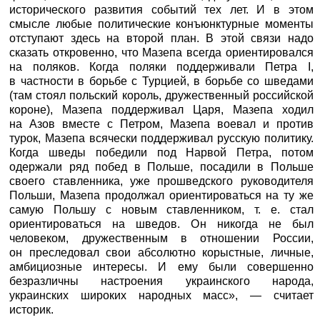
исторического развития событий тех лет. И в этом
смысле любые политические конъюнктурные моменты
отступают здесь на второй план. В этой связи надо
сказать откровенно, что Мазепа всегда ориентировался
на поляков. Когда поляки поддерживали Петра I,
в частности в борьбе с Турцией, в борьбе со шведами
(там стоял польский король, дружественный российской
короне), Мазепа поддерживал Царя, Мазепа ходил
на Азов вместе с Петром, Мазепа воевал и против
турок, Мазепа всячески поддерживал русскую политику.
Когда шведы победили под Нарвой Петра, потом
одержали ряд побед в Польше, посадили в Польше
своего ставленника, уже прошведского руководителя
Польши, Мазепа продолжал ориентироваться на ту же
самую Польшу с новым ставленником, т. е. стал
ориентироваться на шведов. Он никогда не был
человеком, дружественным в отношении России,
он преследовал свои абсолютно корыстные, личные,
амбициозные интересы. И ему были совершенно
безразличны настроения украинского народа,
украинских широких народных масс», — считает
историк.