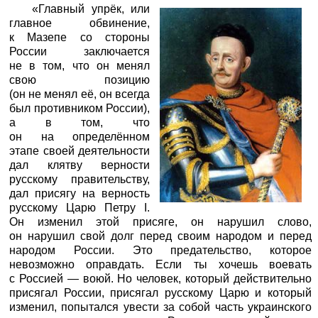
«Главный упрёк, или
главное обвинение,
к Мазепе со стороны
России заключается
не в том, что он менял
свою позицию
(он не менял её, он всегда
был противником России),
а в том, что
он на определённом
этапе своей деятельности
дал клятву верности
русскому правительству,
дал присягу на верность
русскому Царю Петру I.
Он изменил этой присяге, он нарушил слово,
он нарушил свой долг перед своим народом и перед
народом России. Это предательство, которое
невозможно оправдать. Если ты хочешь воевать
с Россией — воюй. Но человек, который действительно
присягал России, присягал русскому Царю и который
изменил, попытался увести за собой часть украинского