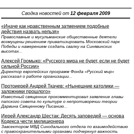
Сводка новостей от
12 февраля 2009
«Иначе как нравственным затмением подобные
действия назвать нельзя»
Православные и мусульманские общественные деятели
возмущены решением приватизировать Московский парк
Победы и намерением создать свалку на Синявинских
высотах...
Алексей Громыко: «Русского мира не будет, если не будет
сильной России»
Директор европейских программ Фонда «Русский мир»
рассказал о работе организации...
Протоиерей Андрей Ткачев: «Нынешние католики —
заложники прошлого»
Известный священник прокомментировал заявление главы
папского совета по культуре о непротиворечии теории
Дарвина Священному Писанию...
Иерей Александр Шестак: Десять заповедей — основа
Кодекса чести милиционера
Завсектором МВД Синодального отдела по взаимодействию
с правоохранительными органами подчеркнул важность