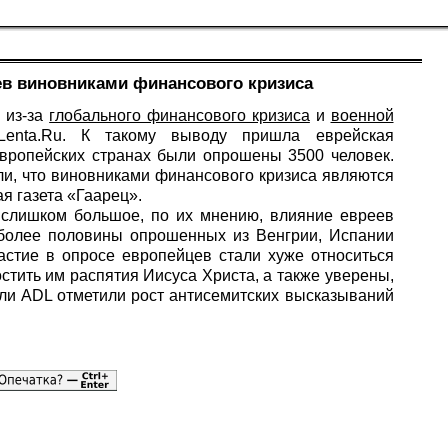
ев виновниками финансового кризиса
 из-за
глобального финансового кризиса
и
военной
Lenta.Ru
. К такому выводу пришла еврейская
европейских странах были опрошены 3500 человек.
ли, что виновниками финансового кризиса являются
я газета «Гаарец».
 слишком большое, по их мнению, влияние евреев
 более половины опрошенных из Венгрии, Испании
астие в опросе европейцев стали хуже относиться
остить им распятия Иисуса Христа, а также уверены,
ели ADL отметили рост антисемитских высказываний