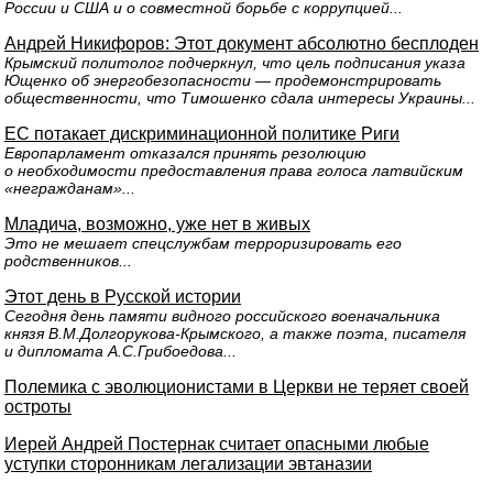
России и США и о совместной борьбе с коррупцией...
Андрей Никифоров: Этот документ абсолютно бесплоден
Крымский политолог подчеркнул, что цель подписания указа
Ющенко об энергобезопасности — продемонстрировать
общественности, что Тимошенко сдала интересы Украины...
ЕС потакает дискриминационной политике Риги
Европарламент отказался принять резолюцию
о необходимости предоставления права голоса латвийским
«негражданам»...
Младича, возможно, уже нет в живых
Это не мешает спецслужбам терроризировать его
родственников...
Этот день в Русской истории
Сегодня день памяти видного российского военачальника
князя В.М.Долгорукова-Крымского, а также поэта, писателя
и дипломата А.С.Грибоедова...
Полемика с эволюционистами в Церкви не теряет своей
остроты
Иерей Андрей Постернак считает опасными любые
уступки сторонникам легализации эвтаназии