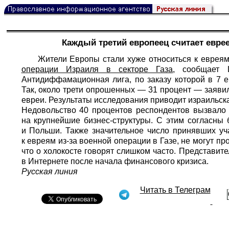
Каждый третий европеец считает евре
Жители Европы стали хуже относиться к евреям
операции Израиля в секторе Газа
, сообщает
Антидиффамационная лига, по заказу которой в 7 
Так, около трети опрошенных — 31 процент — заяви
евреи. Результаты исследования приводит израильска
Недовольство 40 процентов респондентов вызвало
на крупнейшие бизнес-структуры. С этим согласны
и Польши. Также значительное число принявших уч
к евреям из-за военной операции в Газе, не могут пр
что о холокосте говорят слишком часто. Представит
в Интернете после начала финансового кризиса.
Русская линия
Читать в Телеграм