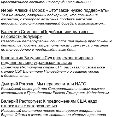
нравственного воспитания сотрудников милиции...
Иерей Алексий Мороз: «Этот закон нужно поддержать»
Тем не менее, священник подчеркнул, что повышения
возраста, с которого возможна продажа алкоголя,
недостаточно для качественной борьбы с алкоголизмом...
Валентин Семенов: «Подобные инициативы —
из области полумер»
Известный петербургский социолог дал оценку предложению
депутатов Госдумы запретить показ сцен секса и насилия
по телевидению в предпраздничные дни...
Константин Затулин: «Суд продемонстрировал
подлинное лицо украинской власти»
Директор Института стран СНГ рассказал о своем иске
к главе СБУ Валентину Наливайченко о защите чести
и достоинства...
Дмитрий Рогозин: Мы перевоспитали НАТО
Российский постпред при Североатлантическом альянсе
встретился с Президентом России Дмитрием Медведевым...
Валерий Расторгуев: К предложениям США надо
относиться с осторожностью
Известный политолог прокомментировал инициативы
Барака Обамы о взаимном сокращении ядерных арсеналов