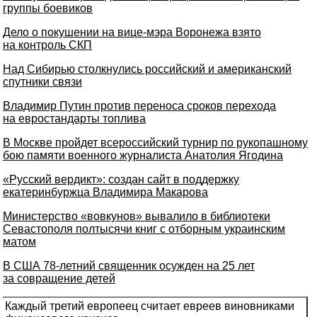
группы боевиков
Дело о покушении на вице-мэра Воронежа взято
на контроль СКП
Над Сибирью столкнулись российский и американский
спутники связи
Владимир Путин против переноса сроков перехода
на евростандарты топлива
В Москве пройдет всероссийский турнир по рукопашному
бою памяти военного журналиста Анатолия Ягодина
«Русский вердикт»: создан сайт в поддержку
екатеринбуржца Владимира Макарова
Министерство «вовкунов» вывалило в библиотеки
Севастополя полтысячи книг с отборным украинским
матом
В США 78-летний священник осужден на 25 лет
за совращение детей
Каждый третий европеец считает евреев виновниками