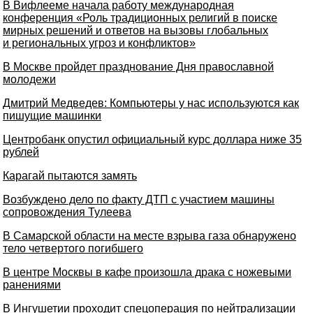
В Вифлееме начала работу международная
конференция «Роль традиционных религий в поиске
мирных решений и ответов на вызовы глобальных
и региональных угроз и конфликтов»
В Москве пройдет празднование Дня православной
молодежи
Дмитрий Медведев: Компьютеры у нас используются как
пишущие машинки
Центробанк опустил официальный курс доллара ниже 35
рублей
Карагай пытаются замять
Возбуждено дело по факту ДТП с участием машины
сопровождения Тулеева
В Самарской области на месте взрыва газа обнаружено
тело четвертого погибшего
В центре Москвы в кафе произошла драка с ножевыми
ранениями
В Ингушетии проходит спецоперация по нейтрализации