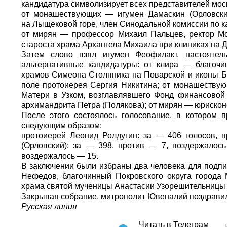
кандидатура символизирует всех представителей мос
от монашествующих — игумен Дамаскин (Орловски
на Лыщековой горе, член Синодальной комиссии по к
от мирян — профессор Михаил Пальцев, ректор Мо
староста храма Архангела Михаила при клиниках на 
Затем слово взял игумен Феофилакт, настоятел
альтернативные кандидатуры: от клира — благочин
храмов Симеона Столпника на Поварской и иконы 
поле протоиерея Сергия Никитина; от монашеству
Матери в Узком, возглавлявшего Фонд финансовой
архимандрита Петра (Полякова); от мирян — юрискон
После этого состоялось голосование, в котором п
следующим образом:
протоиерей Леонид Ролдугин: за — 406 голосов, 
(Орловский): за — 398, против — 7, воздержалос
воздержалось — 15.
В заключении были избраны два человека для подп
Нефедов, благочинный Покровского округа города 
храма святой мученицы Анастасии Узорешительницы 
Закрывая собрание, митрополит Ювеналий поздравил
Русская линия
Читать в Телеграм