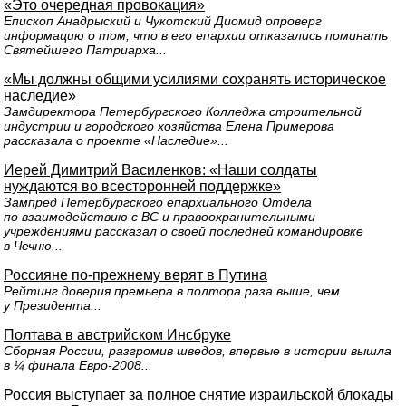
«Это очередная провокация»
Епископ Анадрыский и Чукотский Диомид опроверг
информацию о том, что в его епархии отказались поминать
Святейшего Патриарха...
«Мы должны общими усилиями сохранять историческое
наследие»
Замдиректора Петербургского Колледжа строительной
индустрии и городского хозяйства Елена Примерова
рассказала о проекте «Наследие»...
Иерей Димитрий Василенков: «Наши солдаты
нуждаются во всесторонней поддержке»
Зампред Петербургского епархиального Отдела
по взаимодействию с ВС и правоохранительными
учреждениями рассказал о своей последней командировке
в Чечню...
Россияне по-прежнему верят в Путина
Рейтинг доверия премьера в полтора раза выше, чем
у Президента...
Полтава в австрийском Инсбруке
Сборная России, разгромив шведов, впервые в истории вышла
в ¼ финала Евро-2008...
Россия выступает за полное снятие израильской блокады