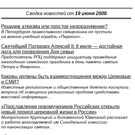
Сводка новостей от
19 июня 2008
Рецидив атеизма или простое недоразумение?
В Петербурге православного священника не пустили
на военно-учебный корабль «Перекоп»...
Святейший Патриарх Алексий II: 8 июля — достойная
дата для проведения Дня семьи
Предстоятель РПЦ поддержал инициативу проведения
ежегодного семейного праздника в день памяти святых
Петра и Февронии...
Каковы должны быть взаимоотношения между Церковью
и СМИ?
Известные религиозные и общественные деятели коснулись
вопроса об освещении религиозных проблем средствами
массовой информации...
«Прославление новомучеников Российских открыло
новый период церковной жизни в России»
Митрополит Крутицкий и Коломенский Ювеналий рассказал
о работе возглавляемой им Синодальной комиссии
по канонизации святых...