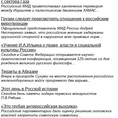
с сектора Газа
Российский МИД приветствовал заключение перемирия
между Израилем и палестинским движением ХАМАС...
Грузии следует пересмотреть отношение к российским
миротворцам
Официальный представитель МИД России Андрей
Нестеренко заявил, что российские военные задержаны
грузинской стороной в нарушение всех правовых норм...
«Учение И.А.Ильина о праве, власти и социальной
культуры России»
Сегодня в Совете Федерации открывается научно-
практическая конференция, посвященная 125-летию со дня
рождения великого русского философа...
Теракты в Абхазии
Вчера в пригороде Сухуми на месте расположения российских
железнодорожных войск прогремело два взрыва...
Этот день в Русской истории
Сегодня день памяти лидера пермских монархистов
П.В.Рябова...
«Это грубая антироссийская выходка»
Российские парламентарии дали оценку решению литовских
властей запретить советскую символику...