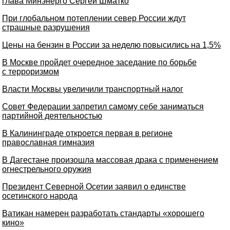
глава Минэнерго Сергей Шматко
При глобальном потеплении север России ждут
страшные разрушения
Цены на бензин в России за неделю повысились на 1,5%
В Москве пройдет очередное заседание по борьбе
с терроризмом
Власти Москвы увеличили транспортный налог
Совет Федерации запретил самому себе заниматься
партийной деятельностью
В Калининграде откроется первая в регионе
православная гимназия
В Дагестане произошла массовая драка с применением
огнестрельного оружия
Президент Северной Осетии заявил о единстве
осетинского народа
Ватикан намерен разработать стандарты «хорошего
кино»