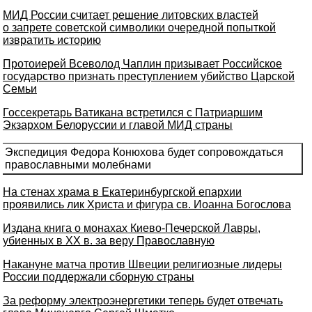
МИД России считает решение литовских властей
о запрете советской символики очередной попыткой
извратить историю
Протоиерей Всеволод Чаплин призывает Российское
государство признать преступлением убийство Царской
Семьи
Госсекретарь Ватикана встретился с Патриаршим
Экзархом Белоруссии и главой МИД страны
Экспедиция Федора Конюхова будет сопровождаться
православными молебнами
На стенах храма в Екатеринбургской епархии
проявились лик Христа и фигура св. Иоанна Богослова
Издана книга о монахах Киево-Печерской Лавры,
убиенных в ХХ в. за веру Православную
Накануне матча против Швеции религиозные лидеры
России поддержали сборную страны
За реформу электроэнергетики теперь будет отвечать