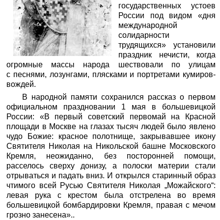
государственных устоев
России под видом «дня
международной
солидарности
трудящихся» установили
праздник нечисти, когда
огромные массы народа шествовали по улицам
с песнями, лозунгами, плясками и портретами кумиров-
вождей.
В народной памяти сохранился рассказ о первом
официальном праздновании 1 мая в большевицкой
России: «В первый советский первомай на Красной
площади в Москве на глазах тысяч людей было явлено
чудо Божие: красное полотнище, закрывавшее икону
Святителя Николая на Никольской башне Московского
Кремля, неожиданно, без посторонней помощи,
расселось сверху донизу, а полоски материи стали
отрываться и падать вниз. И открылся старинный образ
чтимого всей Русью Святителя Николая „Можайского“:
левая рука с крестом была отстрелена во время
большевицкой бомбардировки Кремля, правая с мечом
грозно занесена»..