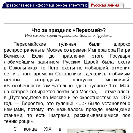
Что за праздник «Первомай»?
Или каковы корни «праздника Весны и Труда»…
Первомайские гулянья были широко
распространены в Москве со времен Императора Петра
Великого. Если до правления этого Государя
любимейшим занятием Русских Царей была охота
в Сокольниках, то Петр, охоты не любивший, отменил
ее, и с того времени Сокольники сделались любимым
местом загородных прогулок москвичей.
«В особенности замечательно здесь гулянье 1-го Мая,
на которое собирается почти вся Москва, — отмечалось
в „Путеводителе по Москве и ее окрестностям“ за 1872
год. — Вероятно, это гулянье <…> было установлено
немцами, потому что называлось прежде немецкими
станами, то есть шатрами, раскидывавшимися под
тению рощи».
С конца XIX в.