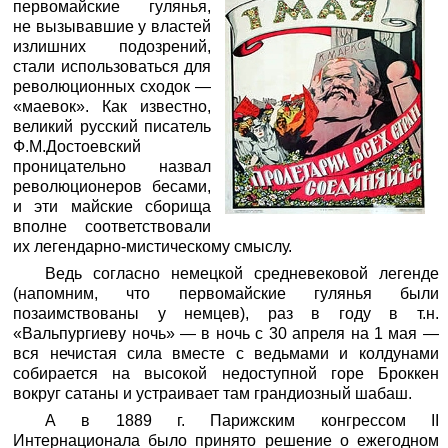
первомайские гулянья,
не вызывавшие у властей
излишних подозрений,
стали использоваться для
революционных сходок —
«маевок». Как известно,
великий русский писатель
Ф.М.Достоевский
проницательно назвал
революционеров бесами,
и эти майские сборища
вполне соответствовали
их легендарно-мистическому смыслу.
Ведь согласно немецкой средневековой легенде
(напомним, что первомайские гулянья были
позаимствованы у немцев), раз в году в т.н.
«Вальпургиеву ночь» — в ночь с 30 апреля на 1 мая —
вся нечистая сила вместе с ведьмами и колдунами
собирается на высокой недоступной горе Броккен
вокруг сатаны и устраивает там грандиозный шабаш.
А в 1889 г. Парижским конгрессом II
Интернационала было принято решение о ежегодном