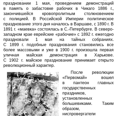
праздновании 1 мая, проведением демонстраций
в память о забастовке рабочих в Чикаго 1886 г.,
закончившейся кровопролитным столкновением
с полицией. В Российской Империи политическое
празднование этого дня началось в Варшаве, с 1890 г. В
1891 г. «маевка» состоялась в С.-Петербурге. В северо-
западном крае еврейские «рабочие» с 1892 г. ежегодно
праздновали 1 мая на тайных собраниях.
С 1899 г. подобные празднования становились все
более массовыми и уже в 1900 г. произошла первая
уличная майская демонстрация в Харькове.
С 1902 г. майское празднование принимает открыто
революционный характер.
После революции
«Первомай» вошел
в пантеон главных
государственных
праздников,
установленных
большевиками. Таким
образом,
ниспровергатели