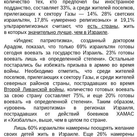
количество тех, кто предпочел бы иностранное
подданство, составляет 33%, а среди жителей поселков,
прилегающих к сектору Газы — 14%. 28% светских
израильтян, 17,8% «умеренно религиозных» и 19,1%
ультрарелигиозных считают, что
есть страны
, жить
в которых
значительно лучше, чем в Израиле
.
«Индекс патриотизма», созданный доктором
Арадом, показал, что только 69% израильтян готовы
сегодня воевать за государство Израиль. 23% готовы
воевать лишь «в определенной степени». Остальные
постарались бы избежать призыва в армию во время
войны. Необходимо отметить, что среди жителей
поселков, прилегающих к сектору Газы, и среди жителей
северных районов страны, пострадавших во время
Второй Ливанской войны
, количество готовых воевать
за свою страну составляет 75%, и еще 20% готовы
воевать «в определенной степени». Таким образом,
«уровень патриотизма» в регионах Израиля,
пострадавших от действий боевиков ХАМАС
и «Хизбаллы», выше, чем в целом по стране.
Лишь 60% израильтян намерены поощрять желание
своих детей жить в Израиле. Еще 26% намерены