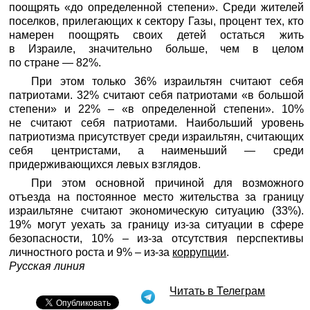
поощрять «до определенной степени». Среди жителей
поселков, прилегающих к сектору Газы, процент тех, кто
намерен поощрять своих детей остаться жить
в Израиле, значительно больше, чем в целом
по стране — 82%.
При этом только 36% израильтян считают себя
патриотами. 32% считают себя патриотами «в большой
степени» и 22% – «в определенной степени». 10%
не считают себя патриотами. Наибольший уровень
патриотизма присутствует среди израильтян, считающих
себя центристами, а наименьший — среди
придерживающихся левых взглядов.
При этом основной причиной для возможного
отъезда на постоянное место жительства за границу
израильтяне считают экономическую ситуацию (33%).
19% могут уехать за границу из-за ситуации в сфере
безопасности, 10% – из-за отсутствия перспективы
личностного роста и 9% – из-за
коррупции
.
Русская линия
Читать в Телеграм