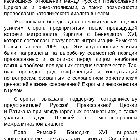
касающихся отношений между Русской Православной
Церковью и римокатоликами, а также возможности
православно-католического диалога в целом.
Участниками беседы дана положительная оценка
усилиям сторон, предпринятым после предыдущей
встречи митрополита Кирилла с Бенедиктом XVI,
которая состоялась сразу после интронизации Римского
Папы в апреле 2005 года. Эти двусторонние усилия
были направлены на выработку совместной позиции
православных и католиков перед лицом наиболее
важных проблем, волнующих сегодня человечество. Так,
был проведен ряд конференций и консультаций
по вопросам, связанным с сохранением христианских
ценностей в жизни современной Европы и человечества
в целом.
Стороны выказали поддержку сотрудничеству
представителей Русской Православной Церкви
и Ватикана при международных организациях, а также
участию двух Церквей в многостороннем
межрелигиозном диалоге.
Папа Римский Бенедикт XVI выразил
удовлетворение результатами
визита Святейшего