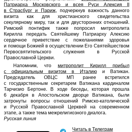
Патриарха Московского и всея Руси Алексия II
в Страсбург и Париж
, подчеркнув важность данного
визита как для христианского свидетельства
секулярному миру, так и для двусторонних отношений.
Римский понтифик также попросил митрополита
Кирилла передать Святейшему Патриарху Алексию
сердечное приветствие с пожеланиями здоровья
и помощи Божией в осуществлении Его Святейшеством
Первосвятительского служения в Русской
Православной Церкви.
Напомним, что
митрополит Кирилл прибыл
с официальным визитом в Италию
и Ватикан.
Председатель ОВЦС МП ранее встретился
с государственным секретарем Ватикана кардиналом
Тарчизио Бертоне. В ходе беседы, которая прошла
6 декабря в Апостольском дворце Ватикана, были
затронуты вопросы отношений Римско-католической
и Русской Православной Церквей на современном
этапе, а также тема межрелигиозного диалога.
Русская линия
Читать в Телеграм