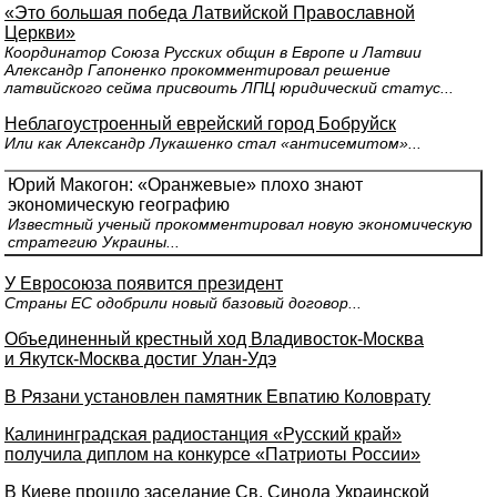
«Это большая победа Латвийской Православной
Церкви»
Координатор Союза Русских общин в Европе и Латвии
Александр Гапоненко прокомментировал решение
латвийского сейма присвоить ЛПЦ юридический статус...
Неблагоустроенный еврейский город Бобруйск
Или как Александр Лукашенко стал «антисемитом»...
Юрий Макогон: «Оранжевые» плохо знают
экономическую географию
Известный ученый прокомментировал новую экономическую
стратегию Украины...
У Евросоюза появится президент
Страны ЕС одобрили новый базовый договор...
Объединенный крестный ход Владивосток-Москва
и Якутск-Москва достиг Улан-Удэ
В Рязани установлен памятник Евпатию Коловрату
Калининградская радиостанция «Русский край»
получила диплом на конкурсе «Патриоты России»
В Киеве прошло заседание Св. Синода Украинской