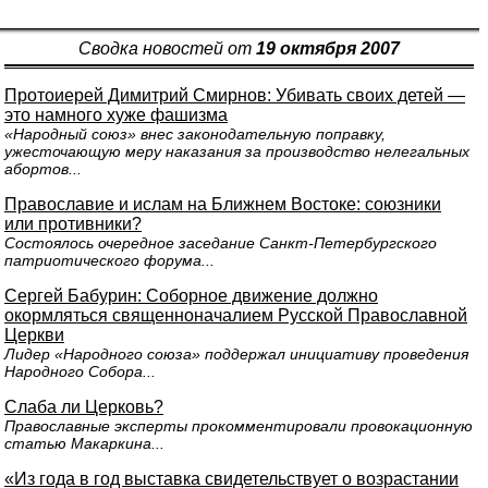
Сводка новостей от
19 октября 2007
Протоиерей Димитрий Смирнов: Убивать своих детей —
это намного хуже фашизма
«Народный союз» внес законодательную поправку,
ужесточающую меру наказания за производство нелегальных
абортов...
Православие и ислам на Ближнем Востоке: союзники
или противники?
Состоялось очередное заседание Санкт-Петербургского
патриотического форума...
Сергей Бабурин: Соборное движение должно
окормляться священноначалием Русской Православной
Церкви
Лидер «Народного союза» поддержал инициативу проведения
Народного Собора...
Слаба ли Церковь?
Православные эксперты прокомментировали провокационную
статью Макаркина...
«Из года в год выставка свидетельствует о возрастании