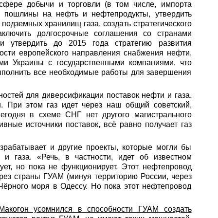
 сфере добычи и торговли (в том числе, импорта
к пошлины на нефть и нефтепродукты, утвердить
подземных хранилищ газа, создать стратегического
аключить долгосрочные соглашения со странами
 и утвердить до 2015 года стратегию развития
ности европейского направления снабжения нефти,
ми Украины с государственными компаниями, что
выполнить все необходимые работы для завершения
ностей для диверсификации поставок нефти и газа.
. При этом газ идет через наш общий советский,
Сегодня в схеме СНГ нет другого магистрального
ивные источники поставок, всё равно получает газ
азрабатывает и другие проекты, которые могли бы
и газа. «Речь, в частности, идет об известном
ет, но пока не функционирует. Этот нефтепровод
рез страны ГУАМ (минуя территорию России, через
 Чёрного моря в Одессу. Но пока этот нефтепровод
акогон усомнился в способности ГУАМ создать