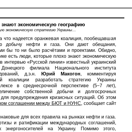
 знают экономическую географию
вую экономическую стратегию Украины…
а что надеется оранжевая коалиция, пообещавшая
ую добычу нефти и газа. Они дают обещания,
ми бы то ни было расчётами и проектами. Обидно,
тике есть люди, которые плохо знают экономическую
в интервью «Русской линии» известный украинский
 Донецкого филиала Национального института
едований, д.э.н.
Юрий Макогон
, комментируя
й коалиции разработать стратегию Украины
лексе в среднесрочной перспективе (5−7 лет),
еличение собственной добычи и долгосрочных
 для предупреждения кризисных ситуаций. Об этом
ном соглашении между БЮТ и НУНС
, сообщает сайт
наковые для всех правила на рынках нефти и газа.
ртизы и ратификации международных соглашений,
 энергоносителей на Украину. Помимо этого,