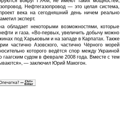
ируются вокруг ГУАМ, не имеют таких мощностей,
зопровод. Нефтегазопровод — это целая система,
проект века на сегодняшний день ничем реально
аметил эксперт.
на обладает некоторыми возможностями, которые
нефти и газа. «Во-первых, увеличить добычу можно
жинах под Харьковым и на западе в Карпатах. Также
рии частично Азовского, частично Чёрного морей
носительно которого ведётся спор между Украиной
 гаагским судом в феврале 2008 года. Вместе с тем
тываются», — заключил Юрий Макогон.