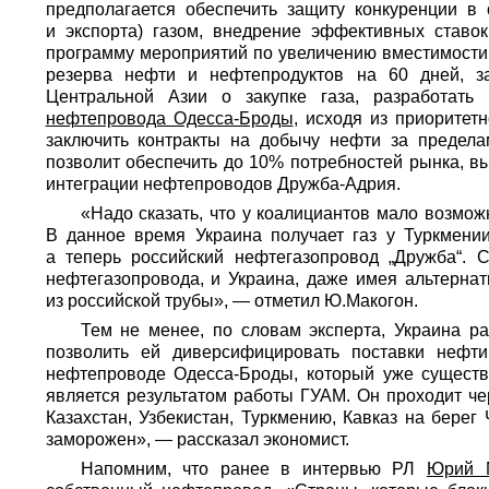
предполагается обеспечить защиту конкуренции в
и экспорта) газом, внедрение эффективных ставо
программу мероприятий по увеличению вместимости 
резерва нефти и нефтепродуктов на 60 дней, з
Центральной Азии о закупке газа, разработать
нефтепровода Одесса-Броды
, исходя из приоритет
заключить контракты на добычу нефти за предела
позволит обеспечить до 10% потребностей рынка, 
интеграции нефтепроводов Дружба-Адрия.
«Надо сказать, что у коалициантов мало возмож
В данное время Украина получает газ у Туркмении
а теперь российский нефтегазопровод „Дружба“. 
нефтегазопровода, и Украина, даже имея альтернат
из российской трубы», — отметил Ю.Макогон.
Тем не менее, по словам эксперта, Украина р
позволить ей диверсифицировать поставки нефти 
нефтепроводе Одесса-Броды, который уже существу
является результатом работы ГУАМ. Он проходит че
Казахстан, Узбекистан, Туркмению, Кавказ на берег
заморожен», — рассказал экономист.
Напомним, что ранее в интервью РЛ
Юрий М