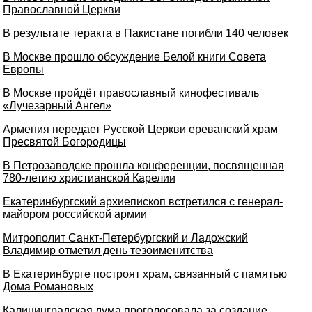
Православной Церкви
В результате теракта в Пакистане погибли 140 человек
В Москве прошло обсуждение Белой книги Совета
Европы
В Москве пройдёт православный кинофестиваль
«Лучезарный Ангел»
Армения передает Русской Церкви ереванский храм
Пресвятой Богородицы
В Петрозаводске прошла конференции, посвященная
780-летию христианской Карелии
Екатеринбургский архиепископ встретился с генерал-
майором российской армии
Митрополит Санкт-Петербургский и Ладожский
Владимир отметил день тезоименитства
В Екатеринбурге построят храм, связанный с памятью
Дома Романовых
Калининградская дума проголосовала за создание