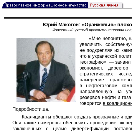
Юрий Макогон: «Оранжевые» плохо
Известный ученый прокомментировал но
«Мне непонятно, н
увеличить собственн
не подкрепляя их каки
что в украинской поли
географию», — заявил 
экономист, директор
стратегических иссл
намерение оранжево
в нефтегазовом комп
направленную на ув
резервов нефти и газа
говорится
в коалицион
Подробности.ua.
Коалицианты обещают создать прозрачные и оди
Они также намерены обеспечить проведение экспе
заключенных с целью диверсификации поставок