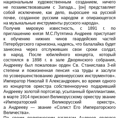
национальным художественным созданием, ничего
не позаимствовавшим с Запада.., [он] представляет
собой исключение, как дело, выросшее на русской
почве, созданное русским народом и опирающегося
на музыкальные инструменты русского народа».
Получив мировую известность, с 1891 г. по
приглашению князя М.С.Путятина Андреев приступает
к обучению нижних чинов гвардейских частей
Петербургского гарнизона, надеясь, что балалайка будет
занесена через отслуживших свои сроки солдат,
в народ. После юбилейного концерта, который
состоялся в 1898 г. в зале Дворянского собрания,
Андрееву был пожалован орден Св. Станислава 3-ей
степени и пожизненная пенсия «за труды и заслуги
по усовершенствованию древнерусских инструментов».
Император Николай II Александрович, во время одного
из концертов оркестра собственноручно подаривший
Андрееву золотой портсигар, усыпанный бриллиантами,
в марте 1914 присвоил Великорусскому оркестру звание
«Императорский Великорусский оркестр»,
а Андрееву — звание «Солист Его Императорского
Величества».
По своим политическим взглядам Андреев являлся