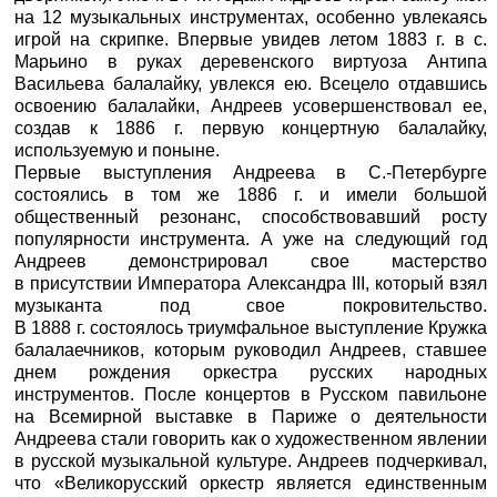
на 12 музыкальных инструментах, особенно увлекаясь
игрой на скрипке. Впервые увидев летом 1883 г. в с.
Марьино в руках деревенского виртуоза Антипа
Васильева балалайку, увлекся ею. Всецело отдавшись
освоению балалайки, Андреев усовершенствовал ее,
создав к 1886 г. первую концертную балалайку,
используемую и поныне.
Первые выступления Андреева в С.-Петербурге
состоялись в том же 1886 г. и имели большой
общественный резонанс, способствовавший росту
популярности инструмента. А уже на следующий год
Андреев демонстрировал свое мастерство
в присутствии Императора Александра III, который взял
музыканта под свое покровительство.
В 1888 г. состоялось триумфальное выступление Кружка
балалаечников, которым руководил Андреев, ставшее
днем рождения оркестра русских народных
инструментов. После концертов в Русском павильоне
на Всемирной выставке в Париже о деятельности
Андреева стали говорить как о художественном явлении
в русской музыкальной культуре. Андреев подчеркивал,
что «Великорусский оркестр является единственным